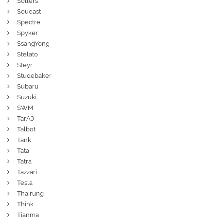
Sollers
Soueast
Spectre
Spyker
SsangYong
Stelato
Steyr
Studebaker
Subaru
Suzuki
SWM
ТагАЗ
Talbot
Tank
Tata
Tatra
Tazzari
Tesla
Thairung
Think
Tianma