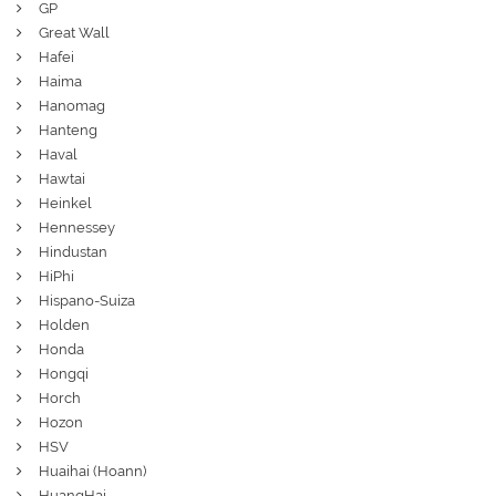
GP
Great Wall
Hafei
Haima
Hanomag
Hanteng
Haval
Hawtai
Heinkel
Hennessey
Hindustan
HiPhi
Hispano-Suiza
Holden
Honda
Hongqi
Horch
Hozon
HSV
Huaihai (Hoann)
HuangHai