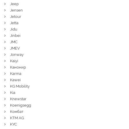
Jeep
Jensen
Jetour
Jetta
Jidu
Jinbei
JMC
JMEV
Jonway
Kaiyi
Канонир
Karma
Kawei
KG Mobility
Kia
Knewstar
Koenigsegg
Комбат
KTM AG
KYC