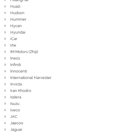
Huazi
Hudson
Hummer
Hycan
Hyundai
iCar
Иж
IM Motors (Zhiji)
Ineos
Infiniti
Innocenti
International Harvester
Invicta
Iran Khodro
Isdera
Isuzu
Iveco
JAC
Jaecoo
Jaguar