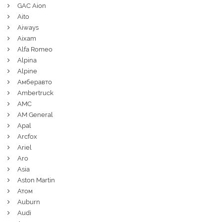
GAC Aion
Aito
Aiways
Aixam
Alfa Romeo
Alpina
Alpine
Амберавто
Ambertruck
AMC
AM General
Apal
Arcfox
Ariel
Aro
Asia
Aston Martin
Атом
Auburn
Audi