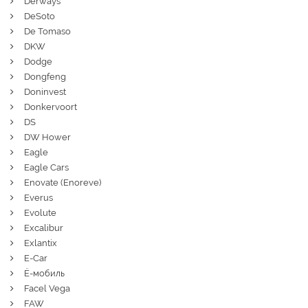
Derways
DeSoto
De Tomaso
DKW
Dodge
Dongfeng
Doninvest
Donkervoort
DS
DW Hower
Eagle
Eagle Cars
Enovate (Enoreve)
Everus
Evolute
Excalibur
Exlantix
E-Car
Ё-мобиль
Facel Vega
FAW