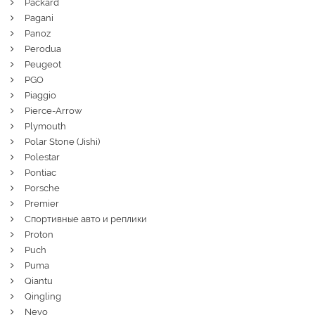
Packard
Pagani
Panoz
Perodua
Peugeot
PGO
Piaggio
Pierce-Arrow
Plymouth
Polar Stone (Jishi)
Polestar
Pontiac
Porsche
Premier
Спортивные авто и реплики
Proton
Puch
Puma
Qiantu
Qingling
Nevo