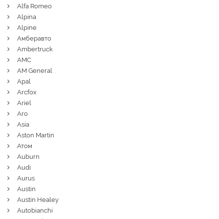
Alfa Romeo
Alpina
Alpine
Амберавто
Ambertruck
AMC
AM General
Apal
Arcfox
Ariel
Aro
Asia
Aston Martin
Атом
Auburn
Audi
Aurus
Austin
Austin Healey
Autobianchi