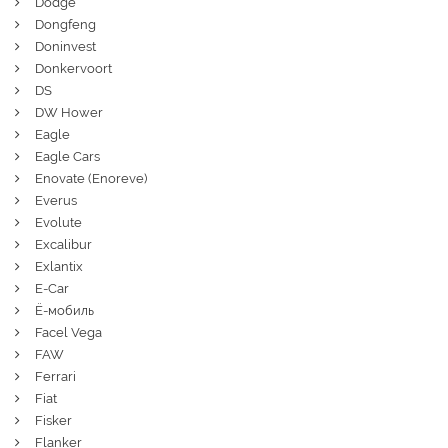
Dodge
Dongfeng
Doninvest
Donkervoort
DS
DW Hower
Eagle
Eagle Cars
Enovate (Enoreve)
Everus
Evolute
Excalibur
Exlantix
E-Car
Ё-мобиль
Facel Vega
FAW
Ferrari
Fiat
Fisker
Flanker