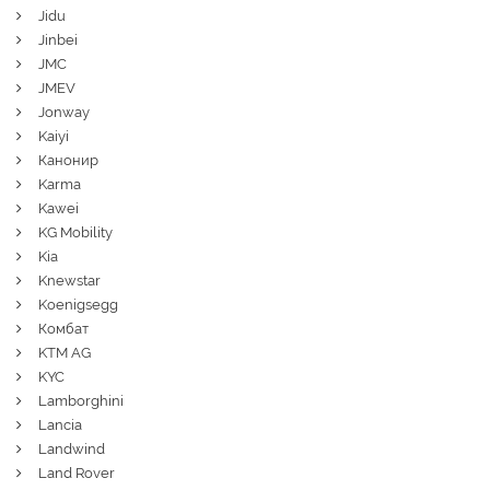
Jidu
Jinbei
JMC
JMEV
Jonway
Kaiyi
Канонир
Karma
Kawei
KG Mobility
Kia
Knewstar
Koenigsegg
Комбат
KTM AG
KYC
Lamborghini
Lancia
Landwind
Land Rover