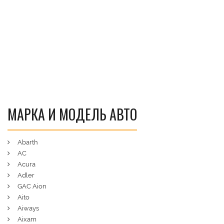
МАРКА И МОДЕЛЬ АВТО
Abarth
AC
Acura
Adler
GAC Aion
Aito
Aiways
Aixam