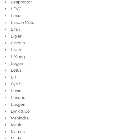
Leapmotor
LEVC
Lexus
Liebao Motor
Lifan
Ligier
Lincoln
Livan
LiXiang
Logem
Lotus
LTI
ЛуАЗ
Lucid
Luxeed
Luxgen
Lynk & Co
Mahindra
Maple
Marcos
Marlin