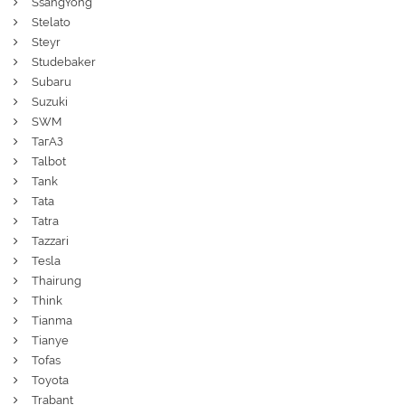
SsangYong
Stelato
Steyr
Studebaker
Subaru
Suzuki
SWM
ТагАЗ
Talbot
Tank
Tata
Tatra
Tazzari
Tesla
Thairung
Think
Tianma
Tianye
Tofas
Toyota
Trabant