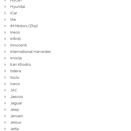
Hycan
Hyundai
iCar
Иж
IM Motors (Zhiji)
Ineos
Infiniti
Innocenti
International Harvester
Invicta
Iran Khodro
Isdera
Isuzu
Iveco
JAC
Jaecoo
Jaguar
Jeep
Jensen
Jetour
Jetta