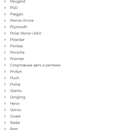
Peugeot
PGO
Piaggio
Pierce-Arrow
Plymouth
Polar Stone (Jishi)
Polestar
Pontiac
Porsche
Premier
Спортивные авто и реплики
Proton
Puch
Puma
Qiantu
Qingling
Nevo
Qoros
Qvale
Radar
Ram