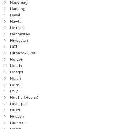
Hanomag
Hanteng
Haval
Hawtai
Heinkel
Hennessey
Hindustan
HiPhi
Hispano-Suiza
Holden
Honda
Hongqi
Horch
Hozon
HSV
Huaihai (Hoann)
HuangHai
Huazi
Hudson
Hummer