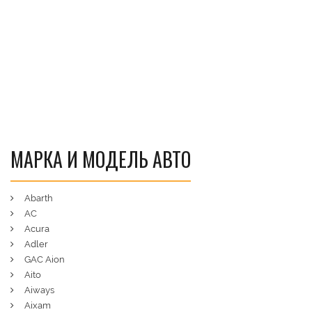
МАРКА И МОДЕЛЬ АВТО
Abarth
AC
Acura
Adler
GAC Aion
Aito
Aiways
Aixam