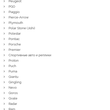
Peugeot
PGO
Piaggio
Pierce-Arrow
Plymouth
Polar Stone (Jishi)
Polestar
Pontiac
Porsche
Premier
Спортивные авто и реплики
Proton
Puch
Puma
Qiantu
Qingling
Nevo
Qoros
Qvale
Radar
Ram