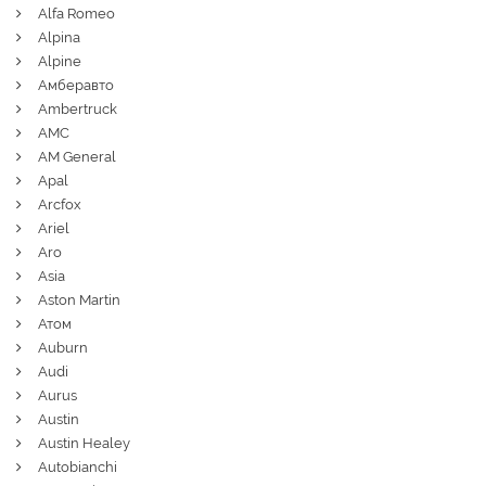
Alfa Romeo
Alpina
Alpine
Амберавто
Ambertruck
AMC
AM General
Apal
Arcfox
Ariel
Aro
Asia
Aston Martin
Атом
Auburn
Audi
Aurus
Austin
Austin Healey
Autobianchi