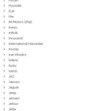
Hycan
Hyundai
iCar
Иж
IM Motors (Zhiji)
Ineos
Infiniti
Innocenti
International Harvester
Invicta
Iran Khodro
Isdera
Isuzu
Iveco
JAC
Jaecoo
Jaguar
Jeep
Jensen
Jetour
Jetta