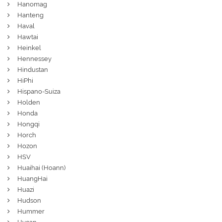
Hanomag
Hanteng
Haval
Hawtai
Heinkel
Hennessey
Hindustan
HiPhi
Hispano-Suiza
Holden
Honda
Hongqi
Horch
Hozon
HSV
Huaihai (Hoann)
HuangHai
Huazi
Hudson
Hummer