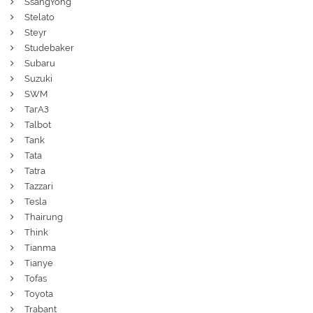
SsangYong
Stelato
Steyr
Studebaker
Subaru
Suzuki
SWM
ТагАЗ
Talbot
Tank
Tata
Tatra
Tazzari
Tesla
Thairung
Think
Tianma
Tianye
Tofas
Toyota
Trabant