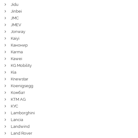
Jidu
Jinbei
JMC
JMEV
Jonway
Kaiyi
Канонир
Karma
Kawei
KG Mobility
Kia
Knewstar
Koenigsegg
Комбат
KTM AG
KYC
Lamborghini
Lancia
Landwind
Land Rover