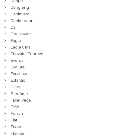
Dodge
Dongfeng
Doninvest
Donkervoort
DS
DW Hower
Eagle
Eagle Cars
Enovate (Enoreve)
Everus
Evolute
Excalibur
Exlantix
E-Car
Ё-мобиль
Facel Vega
FAW
Ferrari
Fiat
Fisker
Flanker