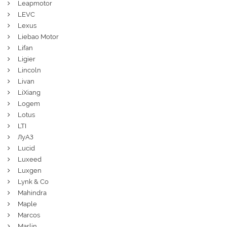
Leapmotor
LEVC
Lexus
Liebao Motor
Lifan
Ligier
Lincoln
Livan
LiXiang
Logem
Lotus
LTI
ЛуАЗ
Lucid
Luxeed
Luxgen
Lynk & Co
Mahindra
Maple
Marcos
Marlin