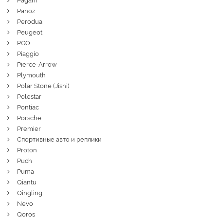
Pagani
Panoz
Perodua
Peugeot
PGO
Piaggio
Pierce-Arrow
Plymouth
Polar Stone (Jishi)
Polestar
Pontiac
Porsche
Premier
Спортивные авто и реплики
Proton
Puch
Puma
Qiantu
Qingling
Nevo
Qoros