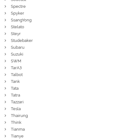
Spectre
Spyker
SsangYong
Stelato
Steyr
Studebaker
Subaru
Suzuki
SWM
ТагАЗ
Talbot
Tank
Tata
Tatra
Tazzari
Tesla
Thairung
Think
Tianma
Tianye