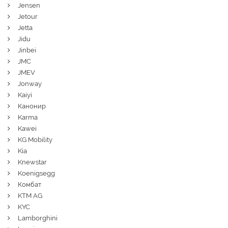
Jensen
Jetour
Jetta
Jidu
Jinbei
JMC
JMEV
Jonway
Kaiyi
Канонир
Karma
Kawei
KG Mobility
Kia
Knewstar
Koenigsegg
Комбат
KTM AG
KYC
Lamborghini