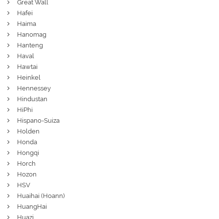
Great Wall
Hafei
Haima
Hanomag
Hanteng
Haval
Hawtai
Heinkel
Hennessey
Hindustan
HiPhi
Hispano-Suiza
Holden
Honda
Hongqi
Horch
Hozon
HSV
Huaihai (Hoann)
HuangHai
Huazi