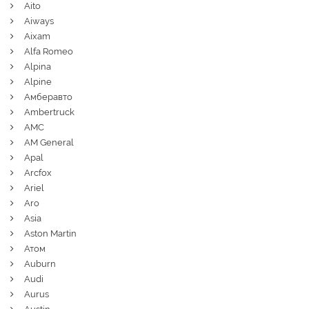
Aito
Aiways
Aixam
Alfa Romeo
Alpina
Alpine
Амберавто
Ambertruck
AMC
AM General
Apal
Arcfox
Ariel
Aro
Asia
Aston Martin
Атом
Auburn
Audi
Aurus