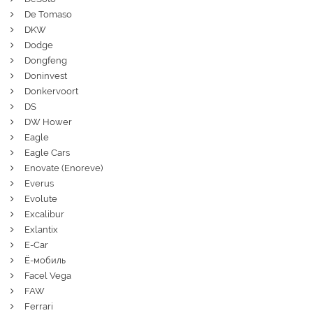
De Tomaso
DKW
Dodge
Dongfeng
Doninvest
Donkervoort
DS
DW Hower
Eagle
Eagle Cars
Enovate (Enoreve)
Everus
Evolute
Excalibur
Exlantix
E-Car
Ё-мобиль
Facel Vega
FAW
Ferrari