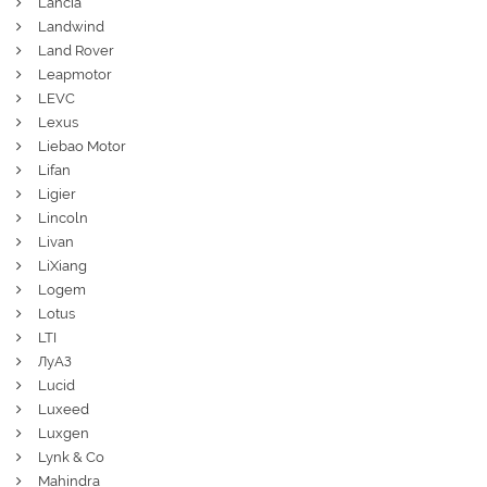
Lancia
Landwind
Land Rover
Leapmotor
LEVC
Lexus
Liebao Motor
Lifan
Ligier
Lincoln
Livan
LiXiang
Logem
Lotus
LTI
ЛуАЗ
Lucid
Luxeed
Luxgen
Lynk & Co
Mahindra