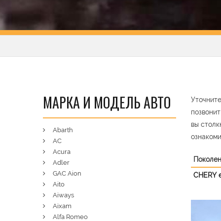
МАРКА И МОДЕЛЬ АВТО
Уточните
позвонит
вы столк
Abarth
ознакоми
AC
Acura
Поколе
Adler
GAC Aion
CHERY 
Aito
Aiways
Aixam
Pre
Alfa Romeo