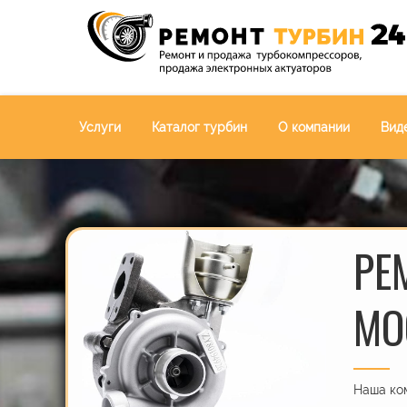
Услуги
Каталог турбин
О компании
Вид
РЕ
МО
Наша ком