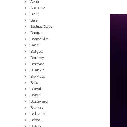
Avatr
Автокам
BAIC
Bajaj
Baltijas Dzips
Baojun
Batmobile
BAW
Belgee
Bentley
Bertone
Bilenkin
Bio Auto
Bitter
Blaval
BMW
Borgward
Brabus
Brilliance
Bristol
Bufori