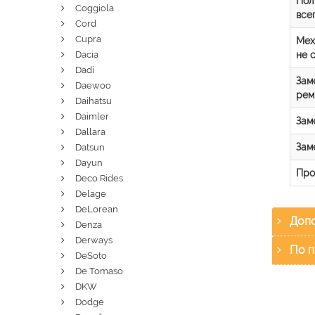
Пол
Coggiola
все
Cord
Cupra
Мех
не 
Dacia
Dadi
Зам
Daewoo
рем
Daihatsu
Daimler
Зам
Dallara
Зам
Datsun
Dayun
Про
Deco Rides
Delage
DeLorean
Допо
Denza
Derways
По п
DeSoto
De Tomaso
DKW
Dodge