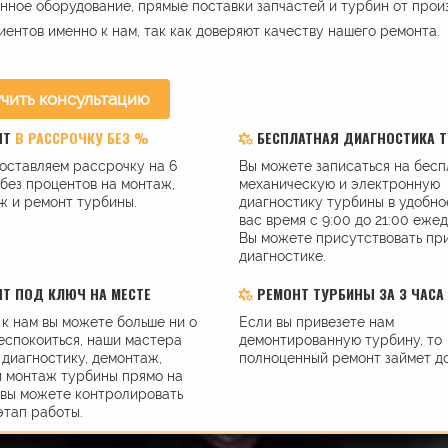
ное оборудование, прямые поставки запчастей и турбин от прои
иентов именно к нам, так как доверяют качеству нашего ремонта.
чить консультацию
НТ
В РАССРОЧКУ БЕЗ %
БЕСПЛАТНАЯ ДИАГНОСТИКА 
оставляем рассрочку на 6
Вы можете записаться на бес
без процентов на монтаж,
механическую и электронную
ж и ремонт турбины.
диагностику турбины в удобно
вас время с 9:00 до 21:00 еже
Вы можете присутствовать пр
диагностике.
Т ПОД КЛЮЧ НА МЕСТЕ
РЕМОНТ ТУРБИНЫ ЗА 3 ЧАСА
к нам вы можете больше ни о
Если вы привезете нам
еспокоиться, наши мастера
демонтированную турбину, то
диагностику, демонтаж,
полноценный ремонт займет до
и монтаж турбины прямо на
 вы можете контролировать
этап работы.