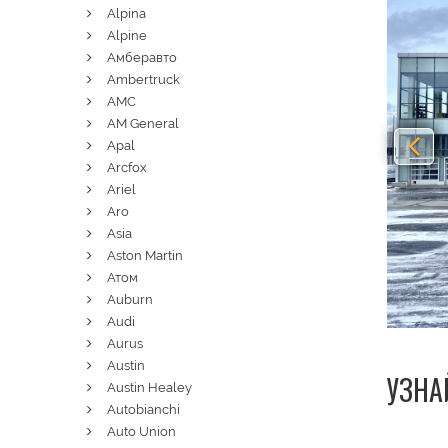
Alpina
Alpine
Амберавто
Ambertruck
AMC
AM General
Apal
Arcfox
Ariel
Aro
Asia
Aston Martin
Атом
Auburn
Audi
Aurus
Austin
УЗНА
Austin Healey
Autobianchi
Auto Union