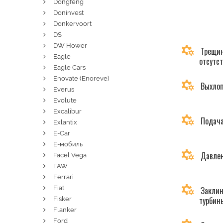
Dongfeng
Doninvest
Donkervoort
DS
DW Hower
Трещин
Eagle
отсутс
Eagle Cars
Enovate (Enoreve)
Выхлоп
Everus
Evolute
Excalibur
Подача
Exlantix
E-Car
Ё-мобиль
Давлен
Facel Vega
FAW
Ferrari
Fiat
Заклин
турбин
Fisker
Flanker
Ford