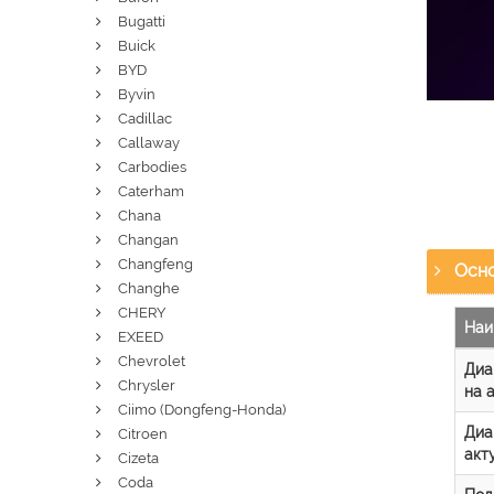
Bugatti
Buick
BYD
Byvin
Cadillac
Callaway
Carbodies
Caterham
Chana
Changan
Changfeng
Осно
Changhe
CHERY
Наи
EXEED
Chevrolet
Диа
Chrysler
на 
Ciimo (Dongfeng-Honda)
Диа
Citroen
акт
Cizeta
Coda