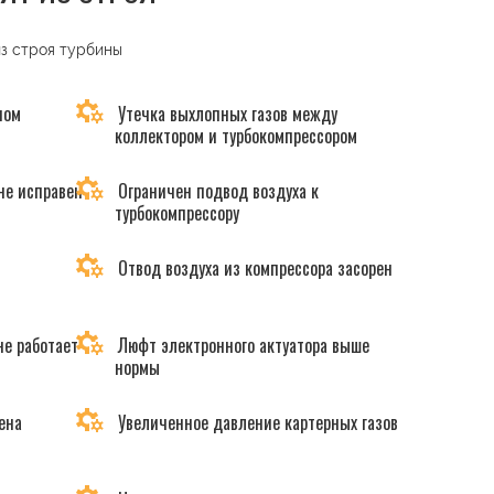
из строя турбины
ном
Утечка выхлопных газов между
коллектором и турбокомпрессором
не исправен
Ограничен подвод воздуха к
турбокомпрессору
Отвод воздуха из компрессора засорен
не работает
Люфт электронного актуатора выше
нормы
ена
Увеличенное давление картерных газов