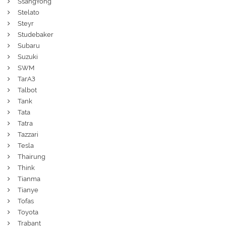
SsangYong
Stelato
Steyr
Studebaker
Subaru
Suzuki
SWM
ТагАЗ
Talbot
Tank
Tata
Tatra
Tazzari
Tesla
Thairung
Think
Tianma
Tianye
Tofas
Toyota
Trabant