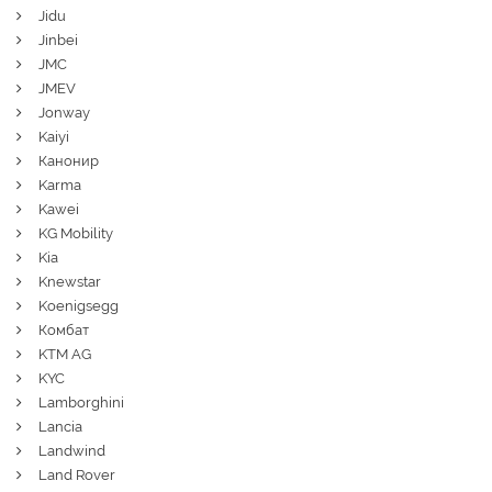
Jidu
Jinbei
JMC
JMEV
Jonway
Kaiyi
Канонир
Karma
Kawei
KG Mobility
Kia
Knewstar
Koenigsegg
Комбат
KTM AG
KYC
Lamborghini
Lancia
Landwind
Land Rover