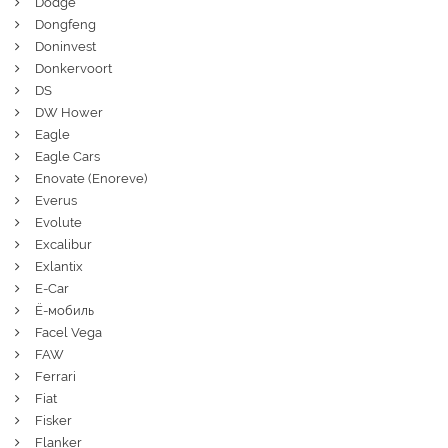
Dodge
Dongfeng
Doninvest
Donkervoort
DS
DW Hower
Eagle
Eagle Cars
Enovate (Enoreve)
Everus
Evolute
Excalibur
Exlantix
E-Car
Ё-мобиль
Facel Vega
FAW
Ferrari
Fiat
Fisker
Flanker