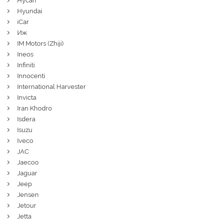
Hycan
Hyundai
iCar
Иж
IM Motors (Zhiji)
Ineos
Infiniti
Innocenti
International Harvester
Invicta
Iran Khodro
Isdera
Isuzu
Iveco
JAC
Jaecoo
Jaguar
Jeep
Jensen
Jetour
Jetta