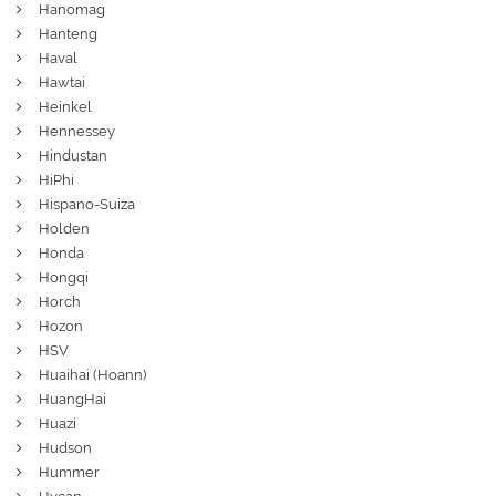
Hanomag
Hanteng
Haval
Hawtai
Heinkel
Hennessey
Hindustan
HiPhi
Hispano-Suiza
Holden
Honda
Hongqi
Horch
Hozon
HSV
Huaihai (Hoann)
HuangHai
Huazi
Hudson
Hummer