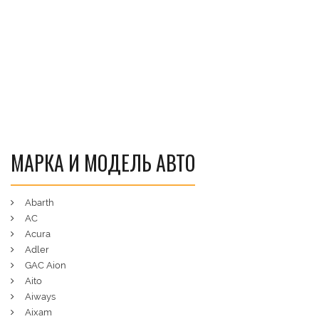
МАРКА И МОДЕЛЬ АВТО
Abarth
AC
Acura
Adler
GAC Aion
Aito
Aiways
Aixam