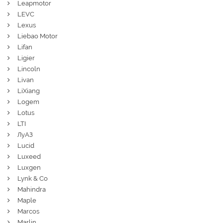
Leapmotor
LEVC
Lexus
Liebao Motor
Lifan
Ligier
Lincoln
Livan
LiXiang
Logem
Lotus
LTI
ЛуАЗ
Lucid
Luxeed
Luxgen
Lynk & Co
Mahindra
Maple
Marcos
Marlin