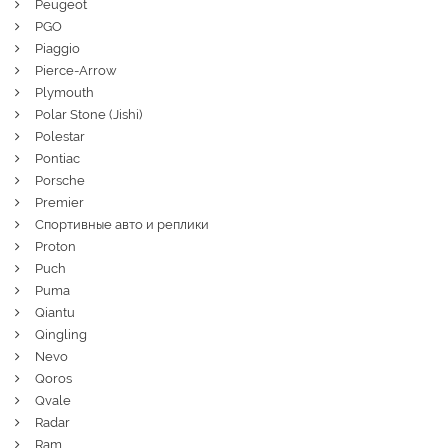
Peugeot
PGO
Piaggio
Pierce-Arrow
Plymouth
Polar Stone (Jishi)
Polestar
Pontiac
Porsche
Premier
Спортивные авто и реплики
Proton
Puch
Puma
Qiantu
Qingling
Nevo
Qoros
Qvale
Radar
Ram