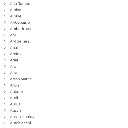
Alfa Romeo
Alpina
Alpine
Амберавто
Ambertruck
AMC
AM General
Apal
Arcfox
Ariel
Aro
Asia
Aston Martin
Атом
Auburn
Audi
Aurus
Austin
Austin Healey
Autobianchi