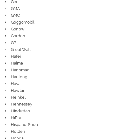
Geo
GMA
GMC
Goggomobil
Gonow
Gordon
GP
Great Wall
Hafei
Haima
Hanomag
Hanteng
Haval
Hawtai
Heinkel
Hennessey
Hindustan
HiPhi
Hispano-Suiza
Holden
Honda