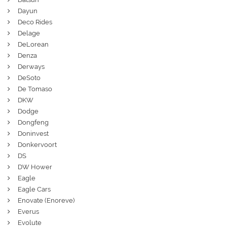
Dayun
Deco Rides
Delage
DeLorean
Denza
Derways
DeSoto
De Tomaso
DKW
Dodge
Dongfeng
Doninvest
Donkervoort
DS
DW Hower
Eagle
Eagle Cars
Enovate (Enoreve)
Everus
Evolute