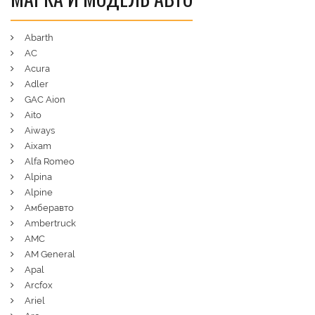
Abarth
AC
Acura
Adler
GAC Aion
Aito
Aiways
Aixam
Alfa Romeo
Alpina
Alpine
Амберавто
Ambertruck
AMC
AM General
Apal
Arcfox
Ariel