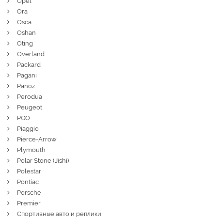
Opel
Ora
Osca
Oshan
Oting
Overland
Packard
Pagani
Panoz
Perodua
Peugeot
PGO
Piaggio
Pierce-Arrow
Plymouth
Polar Stone (Jishi)
Polestar
Pontiac
Porsche
Premier
Спортивные авто и реплики