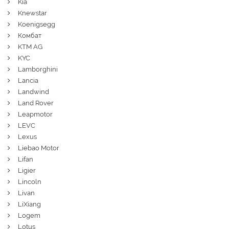
Kia
Knewstar
Koenigsegg
Комбат
KTM AG
KYC
Lamborghini
Lancia
Landwind
Land Rover
Leapmotor
LEVC
Lexus
Liebao Motor
Lifan
Ligier
Lincoln
Livan
LiXiang
Logem
Lotus