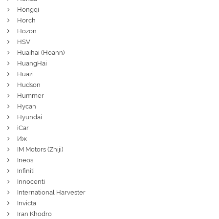
Hongqi
Horch
Hozon
HSV
Huaihai (Hoann)
HuangHai
Huazi
Hudson
Hummer
Hycan
Hyundai
iCar
Иж
IM Motors (Zhiji)
Ineos
Infiniti
Innocenti
International Harvester
Invicta
Iran Khodro