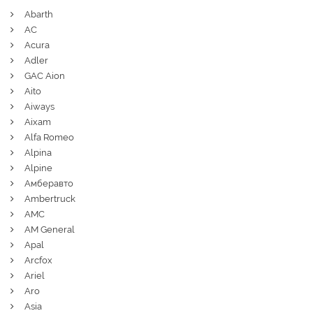
Abarth
AC
Acura
Adler
GAC Aion
Aito
Aiways
Aixam
Alfa Romeo
Alpina
Alpine
Амберавто
Ambertruck
AMC
AM General
Apal
Arcfox
Ariel
Aro
Asia