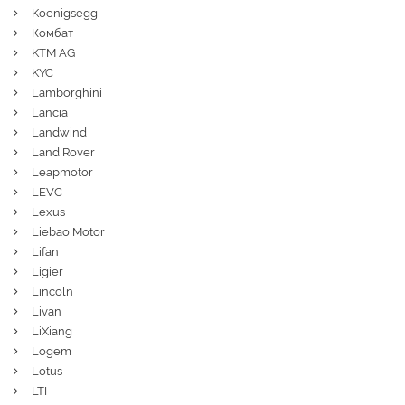
Koenigsegg
Комбат
KTM AG
KYC
Lamborghini
Lancia
Landwind
Land Rover
Leapmotor
LEVC
Lexus
Liebao Motor
Lifan
Ligier
Lincoln
Livan
LiXiang
Logem
Lotus
LTI