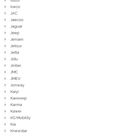
Isuzu
Iveco
JAC
Jaecoo
Jaguar
Jeep
Jensen
Jetour
Jetta
Jidu
Jinbei
JMC
JMEV
Jonway
Kaiyi
Канонир
Karma
Kawei
KG Mobility
Kia
Knewstar