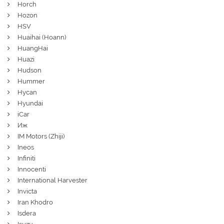
Horch
Hozon
HSV
Huaihai (Hoann)
HuangHai
Huazi
Hudson
Hummer
Hycan
Hyundai
iCar
Иж
IM Motors (Zhiji)
Ineos
Infiniti
Innocenti
International Harvester
Invicta
Iran Khodro
Isdera