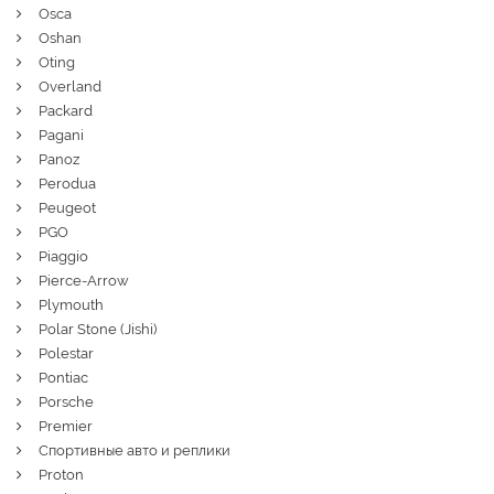
Osca
Oshan
Oting
Overland
Packard
Pagani
Panoz
Perodua
Peugeot
PGO
Piaggio
Pierce-Arrow
Plymouth
Polar Stone (Jishi)
Polestar
Pontiac
Porsche
Premier
Спортивные авто и реплики
Proton