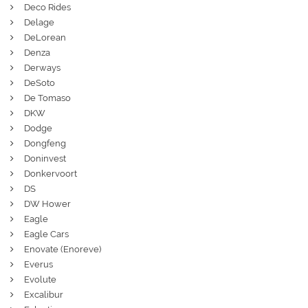
Deco Rides
Delage
DeLorean
Denza
Derways
DeSoto
De Tomaso
DKW
Dodge
Dongfeng
Doninvest
Donkervoort
DS
DW Hower
Eagle
Eagle Cars
Enovate (Enoreve)
Everus
Evolute
Excalibur