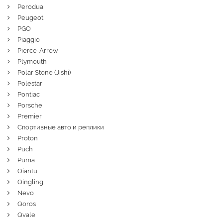
Perodua
Peugeot
PGO
Piaggio
Pierce-Arrow
Plymouth
Polar Stone (Jishi)
Polestar
Pontiac
Porsche
Premier
Спортивные авто и реплики
Proton
Puch
Puma
Qiantu
Qingling
Nevo
Qoros
Qvale