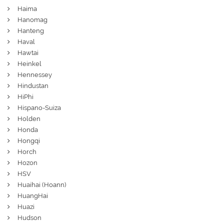
Haima
Hanomag
Hanteng
Haval
Hawtai
Heinkel
Hennessey
Hindustan
HiPhi
Hispano-Suiza
Holden
Honda
Hongqi
Horch
Hozon
HSV
Huaihai (Hoann)
HuangHai
Huazi
Hudson