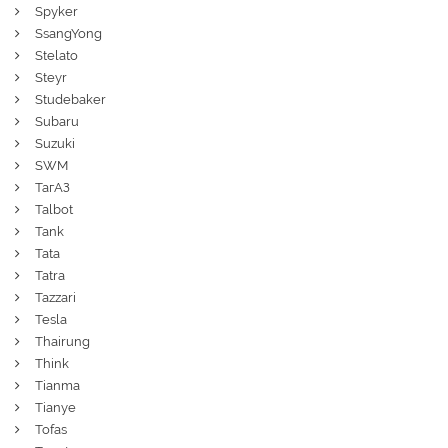
Spyker
SsangYong
Stelato
Steyr
Studebaker
Subaru
Suzuki
SWM
ТагАЗ
Talbot
Tank
Tata
Tatra
Tazzari
Tesla
Thairung
Think
Tianma
Tianye
Tofas