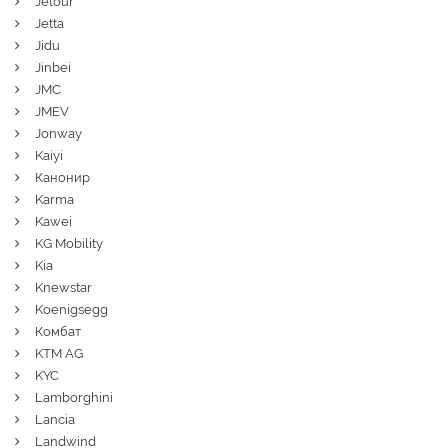
Jetour
Jetta
Jidu
Jinbei
JMC
JMEV
Jonway
Kaiyi
Канонир
Karma
Kawei
KG Mobility
Kia
Knewstar
Koenigsegg
Комбат
KTM AG
KYC
Lamborghini
Lancia
Landwind