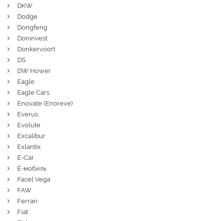
DKW
Dodge
Dongfeng
Doninvest
Donkervoort
DS
DW Hower
Eagle
Eagle Cars
Enovate (Enoreve)
Everus
Evolute
Excalibur
Exlantix
E-Car
Ё-мобиль
Facel Vega
FAW
Ferrari
Fiat