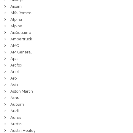
Aixam
Alfa Romeo
Alpina
Alpine
Амберавто
Ambertruck
AMC
AM General
Apal
Arcfox
Ariel
Aro
Asia
Aston Martin
Атом
Auburn
Audi
Aurus
Austin
Austin Healey