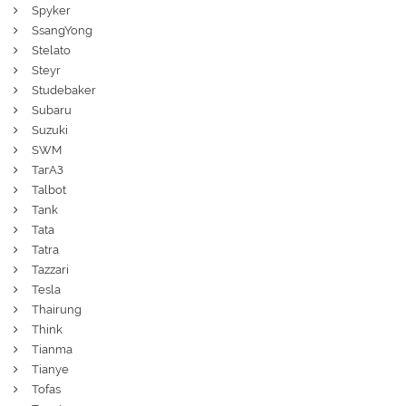
Spyker
SsangYong
Stelato
Steyr
Studebaker
Subaru
Suzuki
SWM
ТагАЗ
Talbot
Tank
Tata
Tatra
Tazzari
Tesla
Thairung
Think
Tianma
Tianye
Tofas