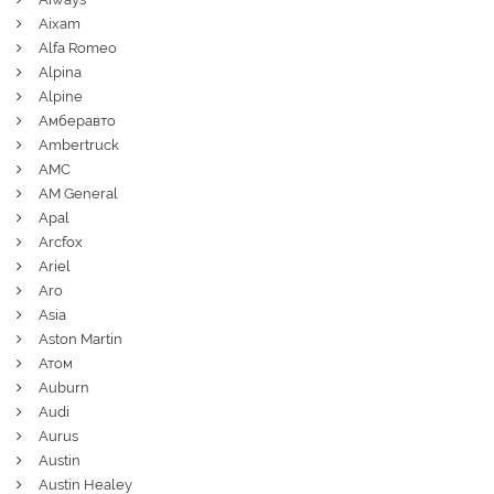
Aixam
Alfa Romeo
Alpina
Alpine
Амберавто
Ambertruck
AMC
AM General
Apal
Arcfox
Ariel
Aro
Asia
Aston Martin
Атом
Auburn
Audi
Aurus
Austin
Austin Healey