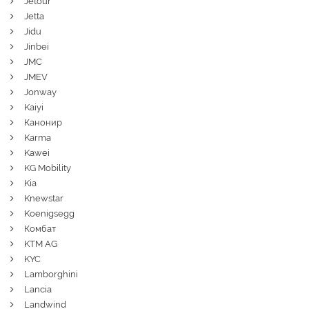
Jetour
Jetta
Jidu
Jinbei
JMC
JMEV
Jonway
Kaiyi
Канонир
Karma
Kawei
KG Mobility
Kia
Knewstar
Koenigsegg
Комбат
KTM AG
KYC
Lamborghini
Lancia
Landwind