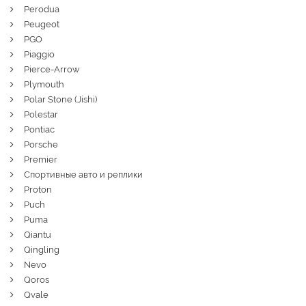
Perodua
Peugeot
PGO
Piaggio
Pierce-Arrow
Plymouth
Polar Stone (Jishi)
Polestar
Pontiac
Porsche
Premier
Спортивные авто и реплики
Proton
Puch
Puma
Qiantu
Qingling
Nevo
Qoros
Qvale