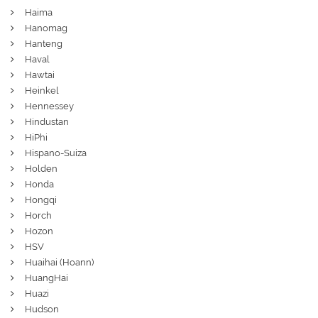
Haima
Hanomag
Hanteng
Haval
Hawtai
Heinkel
Hennessey
Hindustan
HiPhi
Hispano-Suiza
Holden
Honda
Hongqi
Horch
Hozon
HSV
Huaihai (Hoann)
HuangHai
Huazi
Hudson