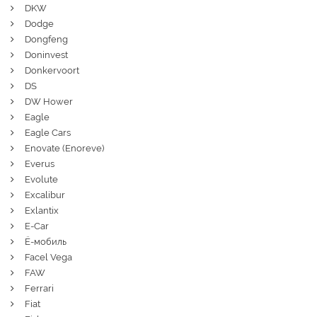
DKW
Dodge
Dongfeng
Doninvest
Donkervoort
DS
DW Hower
Eagle
Eagle Cars
Enovate (Enoreve)
Everus
Evolute
Excalibur
Exlantix
E-Car
Ё-мобиль
Facel Vega
FAW
Ferrari
Fiat