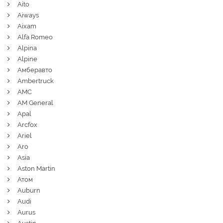
Aito
Aiways
Aixam
Alfa Romeo
Alpina
Alpine
Амберавто
Ambertruck
AMC
AM General
Apal
Arcfox
Ariel
Aro
Asia
Aston Martin
Атом
Auburn
Audi
Aurus