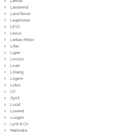
Lancia
Landwind
Land Rover
Leapmotor
LEVC
Lexus
Liebao Motor
Lifan
Ligier
Lincoln
Livan
LiXiang
Logem
Lotus
LTI
ЛуАЗ
Lucid
Luxeed
Luxgen
Lynk & Co
Mahindra