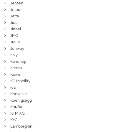
Jensen
Jetour
Jetta
Jidu
Jinbei
JMC
JMEV
Jonway
Kaiyi
Канонир
Karma
Kawei
KG Mobility
Kia
Knewstar
Koenigsegg
Комбат
KTM AG
KYC
Lamborghini