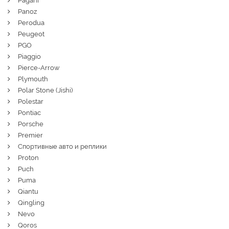
Pagani
Panoz
Perodua
Peugeot
PGO
Piaggio
Pierce-Arrow
Plymouth
Polar Stone (Jishi)
Polestar
Pontiac
Porsche
Premier
Спортивные авто и реплики
Proton
Puch
Puma
Qiantu
Qingling
Nevo
Qoros