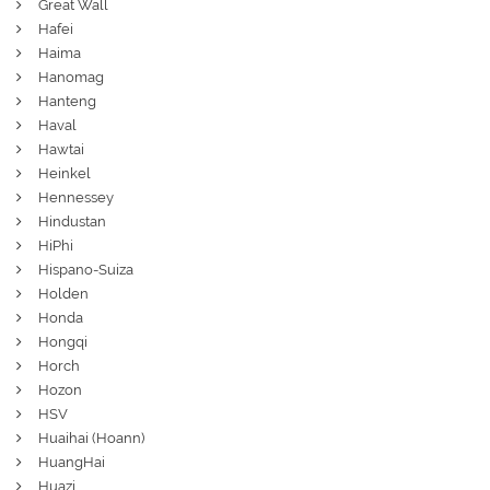
Great Wall
Hafei
Haima
Hanomag
Hanteng
Haval
Hawtai
Heinkel
Hennessey
Hindustan
HiPhi
Hispano-Suiza
Holden
Honda
Hongqi
Horch
Hozon
HSV
Huaihai (Hoann)
HuangHai
Huazi