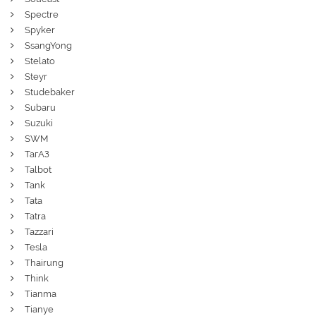
Spectre
Spyker
SsangYong
Stelato
Steyr
Studebaker
Subaru
Suzuki
SWM
ТагАЗ
Talbot
Tank
Tata
Tatra
Tazzari
Tesla
Thairung
Think
Tianma
Tianye