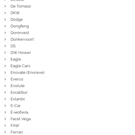
De Tomaso
DKW
Dodge
Dongfeng
Doninvest
Donkervoort
DS
DW Hower
Eagle
Eagle Cars
Enovate (Enoreve)
Everus
Evolute
Excalibur
Exlantix
E-Car
Ё-мобиль
Facel Vega
FAW
Ferrari