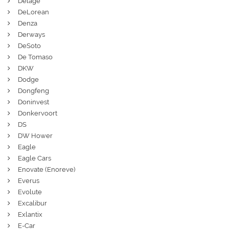
Delage
DeLorean
Denza
Derways
DeSoto
De Tomaso
DKW
Dodge
Dongfeng
Doninvest
Donkervoort
DS
DW Hower
Eagle
Eagle Cars
Enovate (Enoreve)
Everus
Evolute
Excalibur
Exlantix
E-Car