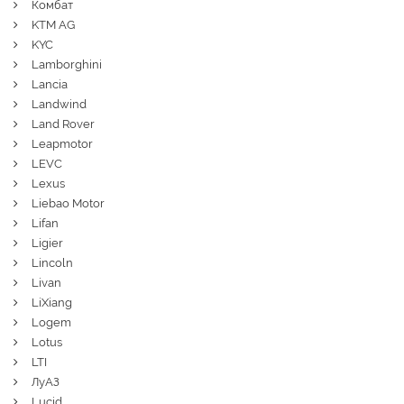
Комбат
KTM AG
KYC
Lamborghini
Lancia
Landwind
Land Rover
Leapmotor
LEVC
Lexus
Liebao Motor
Lifan
Ligier
Lincoln
Livan
LiXiang
Logem
Lotus
LTI
ЛуАЗ
Lucid