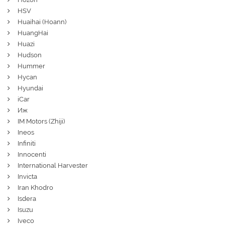
HSV
Huaihai (Hoann)
HuangHai
Huazi
Hudson
Hummer
Hycan
Hyundai
iCar
Иж
IM Motors (Zhiji)
Ineos
Infiniti
Innocenti
International Harvester
Invicta
Iran Khodro
Isdera
Isuzu
Iveco