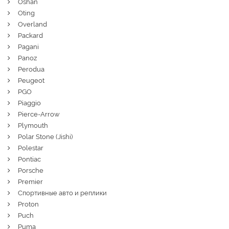
Oshan
Oting
Overland
Packard
Pagani
Panoz
Perodua
Peugeot
PGO
Piaggio
Pierce-Arrow
Plymouth
Polar Stone (Jishi)
Polestar
Pontiac
Porsche
Premier
Спортивные авто и реплики
Proton
Puch
Puma