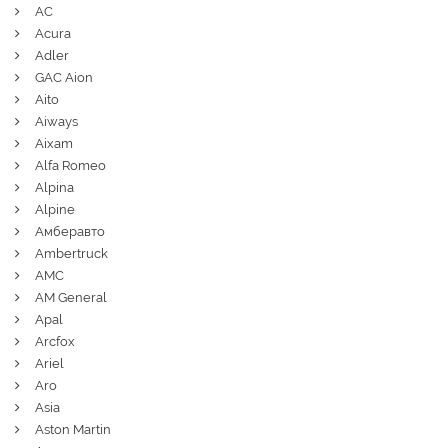
AC
Acura
Adler
GAC Aion
Aito
Aiways
Aixam
Alfa Romeo
Alpina
Alpine
Амберавто
Ambertruck
AMC
AM General
Apal
Arcfox
Ariel
Aro
Asia
Aston Martin