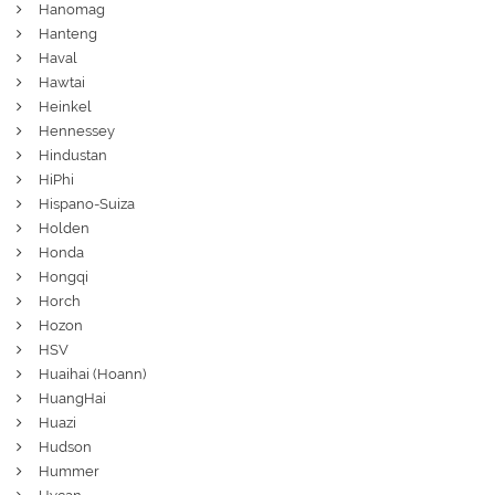
Hanomag
Hanteng
Haval
Hawtai
Heinkel
Hennessey
Hindustan
HiPhi
Hispano-Suiza
Holden
Honda
Hongqi
Horch
Hozon
HSV
Huaihai (Hoann)
HuangHai
Huazi
Hudson
Hummer