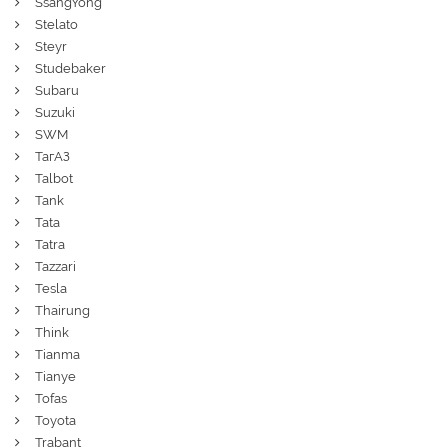
SsangYong
Stelato
Steyr
Studebaker
Subaru
Suzuki
SWM
ТагАЗ
Talbot
Tank
Tata
Tatra
Tazzari
Tesla
Thairung
Think
Tianma
Tianye
Tofas
Toyota
Trabant