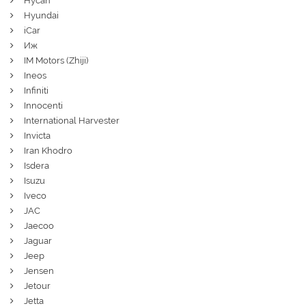
Hycan
Hyundai
iCar
Иж
IM Motors (Zhiji)
Ineos
Infiniti
Innocenti
International Harvester
Invicta
Iran Khodro
Isdera
Isuzu
Iveco
JAC
Jaecoo
Jaguar
Jeep
Jensen
Jetour
Jetta