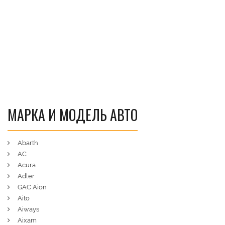
МАРКА И МОДЕЛЬ АВТО
Abarth
AC
Acura
Adler
GAC Aion
Aito
Aiways
Aixam