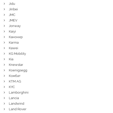
Jidu
Jinbei
JMC
JMEV
Jonway
Kaiyi
Канонир
Karma
Kawei
KG Mobility
Kia
Knewstar
Koenigsegg
Комбат
KTM AG
KYC
Lamborghini
Lancia
Landwind
Land Rover