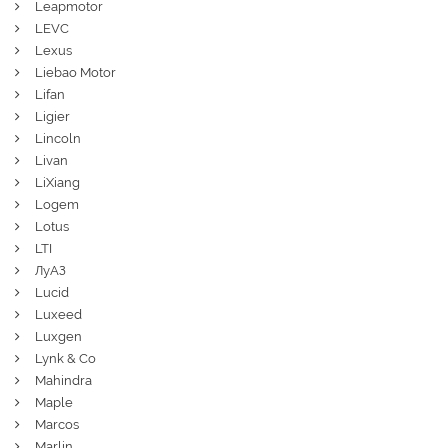
Leapmotor
LEVC
Lexus
Liebao Motor
Lifan
Ligier
Lincoln
Livan
LiXiang
Logem
Lotus
LTI
ЛуАЗ
Lucid
Luxeed
Luxgen
Lynk & Co
Mahindra
Maple
Marcos
Marlin