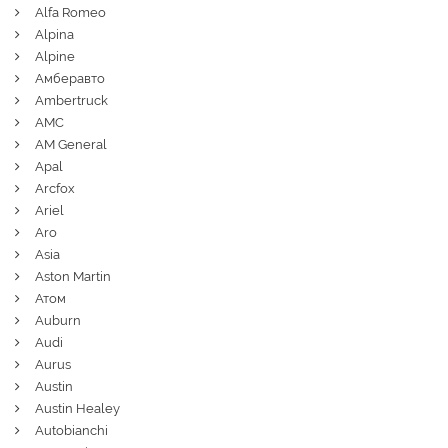
Alfa Romeo
Alpina
Alpine
Амберавто
Ambertruck
AMC
AM General
Apal
Arcfox
Ariel
Aro
Asia
Aston Martin
Атом
Auburn
Audi
Aurus
Austin
Austin Healey
Autobianchi