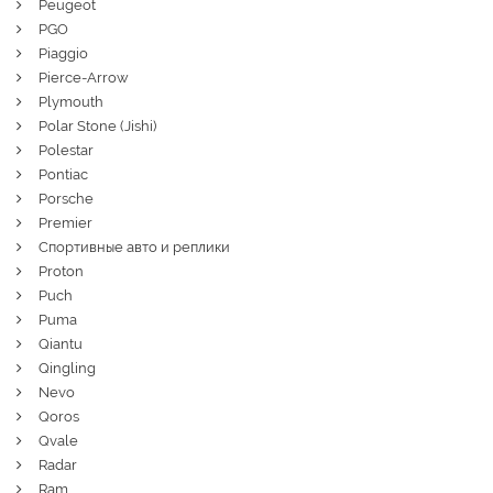
Peugeot
PGO
Piaggio
Pierce-Arrow
Plymouth
Polar Stone (Jishi)
Polestar
Pontiac
Porsche
Premier
Спортивные авто и реплики
Proton
Puch
Puma
Qiantu
Qingling
Nevo
Qoros
Qvale
Radar
Ram