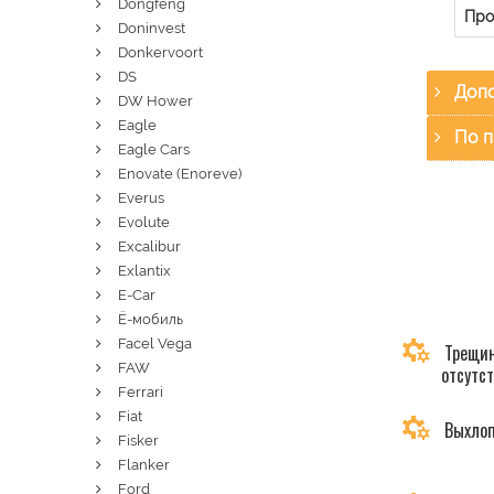
Dongfeng
Про
Doninvest
Donkervoort
DS
Допо
DW Hower
Eagle
По п
Eagle Cars
Enovate (Enoreve)
Everus
Evolute
Excalibur
Exlantix
E-Car
Ё-мобиль
Facel Vega
Трещин
FAW
отсутс
Ferrari
Fiat
Выхлоп
Fisker
Flanker
Ford