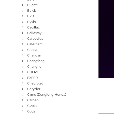
Bugatti
Buick
BYD
Byvin
Cadillac
Callaway
Carbodies
Caterham
Chana
Changan
Changfeng
Changhe
CHERY
EXEED
Chevrolet
Chrysler
Ciimo (Dongfeng-Honda)
Citroen
Cizeta
Coda