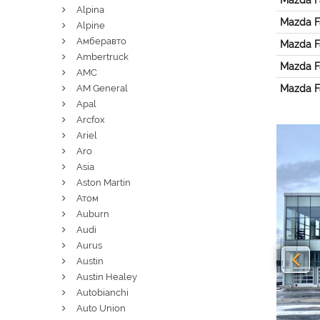
Mazda Fa
Alpina
Mazda Fa
Alpine
Амберавто
Mazda F
Ambertruck
Mazda Fa
AMC
AM General
Mazda Fa
Apal
Arcfox
Pre
Ariel
Aro
Asia
Aston Martin
Атом
Auburn
Audi
Aurus
Austin
Austin Healey
Autobianchi
Auto Union