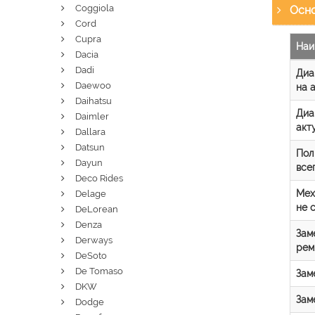
Coggiola
Осно
Cord
Cupra
Наи
Dacia
Dadi
Диа
Daewoo
на 
Daihatsu
Диа
Daimler
акт
Dallara
Datsun
Пол
Dayun
все
Deco Rides
Мех
Delage
не 
DeLorean
Denza
Зам
Derways
рем
DeSoto
De Tomaso
Зам
DKW
Зам
Dodge