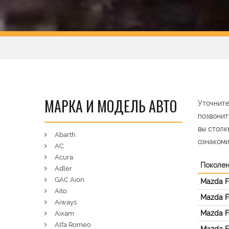
МАРКА И МОДЕЛЬ АВТО
Уточните
позвонит
вы столк
Abarth
ознакоми
AC
Acura
Поколе
Adler
GAC Aion
Mazda F
Aito
Mazda Fa
Aiways
Mazda Fa
Aixam
Alfa Romeo