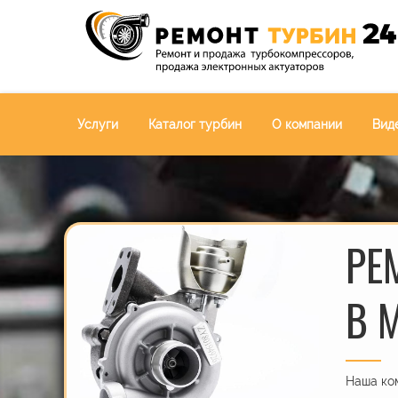
Услуги
Каталог турбин
О компании
Вид
РЕ
В 
Наша ком