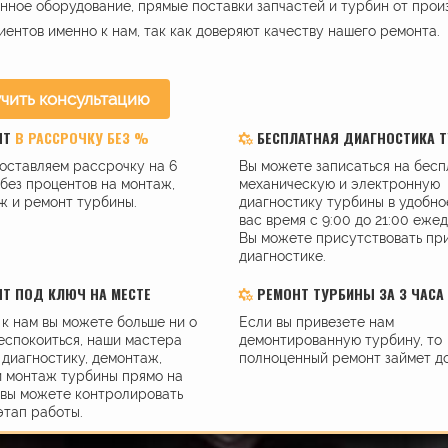
ное оборудование, прямые поставки запчастей и турбин от прои
иентов именно к нам, так как доверяют качеству нашего ремонта.
чить консультацию
НТ
В РАССРОЧКУ БЕЗ %
БЕСПЛАТНАЯ ДИАГНОСТИКА 
оставляем рассрочку на 6
Вы можете записаться на бес
без процентов на монтаж,
механическую и электронную
ж и ремонт турбины.
диагностику турбины в удобно
вас время с 9:00 до 21:00 еже
Вы можете присутствовать пр
диагностике.
Т ПОД КЛЮЧ НА МЕСТЕ
РЕМОНТ ТУРБИНЫ ЗА 3 ЧАСА
к нам вы можете больше ни о
Если вы привезете нам
еспокоиться, наши мастера
демонтированную турбину, то
диагностику, демонтаж,
полноценный ремонт займет до
и монтаж турбины прямо на
 вы можете контролировать
этап работы.