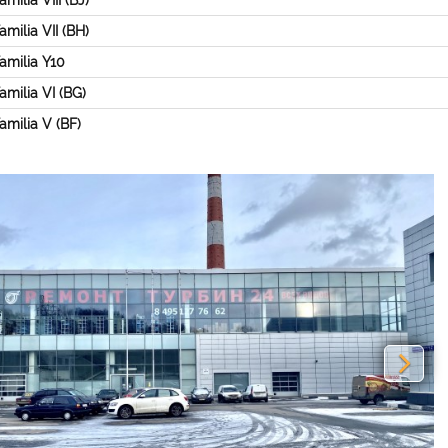
milia VIII (BJ)
milia VII (BH)
amilia Y10
milia VI (BG)
milia V (BF)
vious
Nex