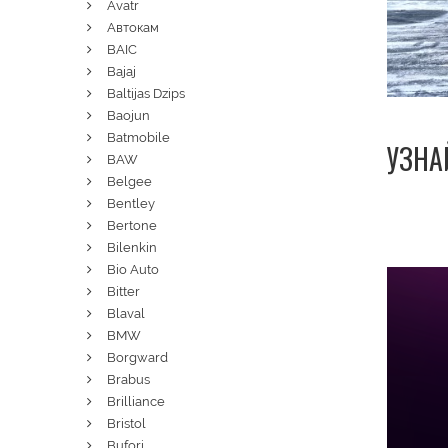
Avatr
Автокам
BAIC
Bajaj
Baltijas Dzips
Baojun
Batmobile
УЗНА
BAW
Belgee
Bentley
Bertone
Bilenkin
Bio Auto
Bitter
Blaval
BMW
Borgward
Brabus
Brilliance
Bristol
Bufori