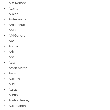
Alfa Romeo
Alpina
Alpine
Амберавто
Ambertruck
AMC
AM General
Apal
Arcfox
Ariel
Aro
Asia
Aston Martin
Атом
Auburn
Audi
Aurus
Austin
Austin Healey
Autobianchi