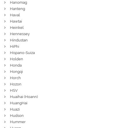
Hanomag
Hanteng
Haval
Hawtai
Heinkel
Hennessey
Hindustan
HiPhi
Hispano-Suiza
Holden
Honda
Hongqi
Horch
Hozon
HSV
Huaihai (Hoann)
HuangHai
Huazi
Hudson
Hummer