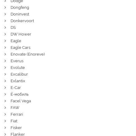
Dodge
Dongfeng
Doninvest
Donkervoort
DS
DW Hower
Eagle
Eagle Cars
Enovate (Enoreve)
Everus
Evolute
Excalibur
Exlantix
E-Car
Ё-мобиль
Facel Vega
FAW
Ferrari
Fiat
Fisker
Flanker