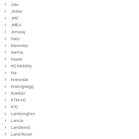
Jidu
Jinbei
JMC
JMEV
Jonway
Kaiyi
Канонир
Karma
Kawei
KG Mobility
Kia
Knewstar
Koenigsegg
Комбат
KTM AG
KYC
Lamborghini
Lancia
Landwind
Land Rover