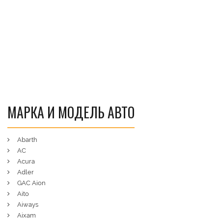
МАРКА И МОДЕЛЬ АВТО
Abarth
AC
Acura
Adler
GAC Aion
Aito
Aiways
Aixam