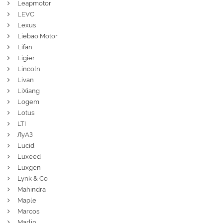
Leapmotor
LEVC
Lexus
Liebao Motor
Lifan
Ligier
Lincoln
Livan
LiXiang
Logem
Lotus
LTI
ЛуАЗ
Lucid
Luxeed
Luxgen
Lynk & Co
Mahindra
Maple
Marcos
Marlin