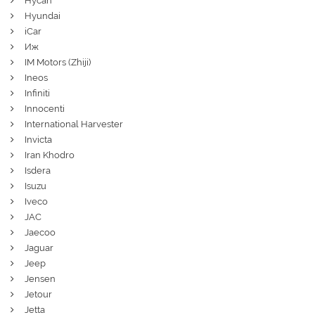
Hycan
Hyundai
iCar
Иж
IM Motors (Zhiji)
Ineos
Infiniti
Innocenti
International Harvester
Invicta
Iran Khodro
Isdera
Isuzu
Iveco
JAC
Jaecoo
Jaguar
Jeep
Jensen
Jetour
Jetta