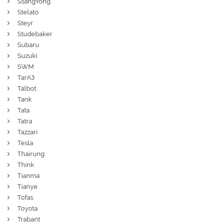
SsangYong
Stelato
Steyr
Studebaker
Subaru
Suzuki
SWM
ТагАЗ
Talbot
Tank
Tata
Tatra
Tazzari
Tesla
Thairung
Think
Tianma
Tianye
Tofas
Toyota
Trabant