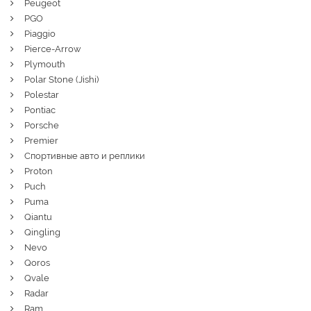
Peugeot
PGO
Piaggio
Pierce-Arrow
Plymouth
Polar Stone (Jishi)
Polestar
Pontiac
Porsche
Premier
Спортивные авто и реплики
Proton
Puch
Puma
Qiantu
Qingling
Nevo
Qoros
Qvale
Radar
Ram