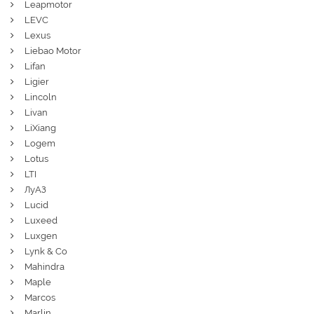
Leapmotor
LEVC
Lexus
Liebao Motor
Lifan
Ligier
Lincoln
Livan
LiXiang
Logem
Lotus
LTI
ЛуАЗ
Lucid
Luxeed
Luxgen
Lynk & Co
Mahindra
Maple
Marcos
Marlin