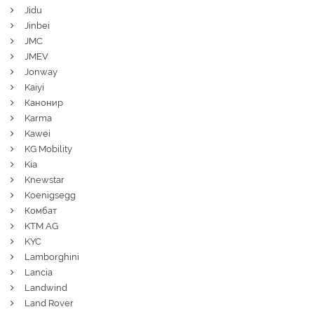
Jidu
Jinbei
JMC
JMEV
Jonway
Kaiyi
Канонир
Karma
Kawei
KG Mobility
Kia
Knewstar
Koenigsegg
Комбат
KTM AG
KYC
Lamborghini
Lancia
Landwind
Land Rover