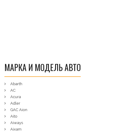
МАРКА И МОДЕЛЬ АВТО
Abarth
AC
Acura
Adler
GAC Aion
Aito
Aiways
Aixam