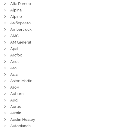
Alfa Romeo
Alpina
Alpine
Амберавто
Ambertruck
AMC
AM General
Apal
Arcfox
Ariel
Aro
Asia
Aston Martin
Атом
Auburn
Audi
Aurus
Austin
Austin Healey
Autobianchi