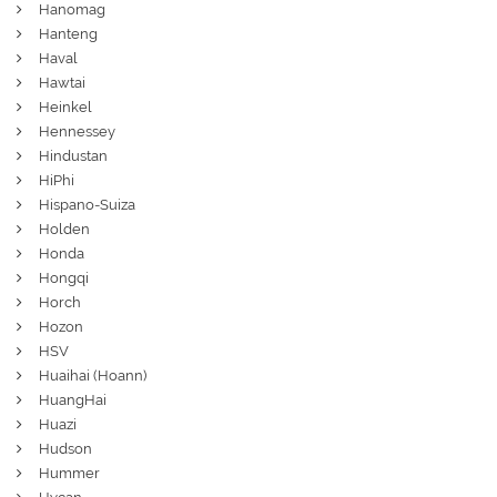
Hanomag
Hanteng
Haval
Hawtai
Heinkel
Hennessey
Hindustan
HiPhi
Hispano-Suiza
Holden
Honda
Hongqi
Horch
Hozon
HSV
Huaihai (Hoann)
HuangHai
Huazi
Hudson
Hummer