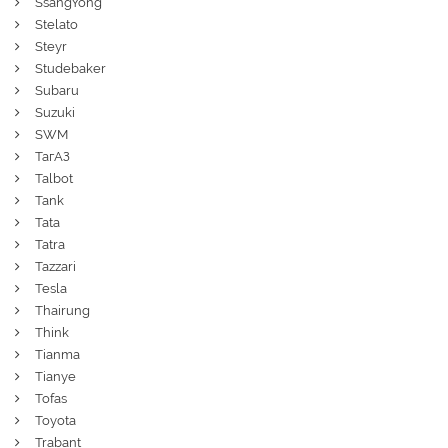
SsangYong
Stelato
Steyr
Studebaker
Subaru
Suzuki
SWM
ТагАЗ
Talbot
Tank
Tata
Tatra
Tazzari
Tesla
Thairung
Think
Tianma
Tianye
Tofas
Toyota
Trabant