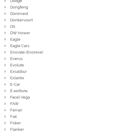
Dodge
Dongfeng
Doninvest
Donkervoort
DS
DW Hower
Eagle
Eagle Cars
Enovate (Enoreve)
Everus
Evolute
Excalibur
Exlantix
E-Car
Ё-мобиль
Facel Vega
FAW
Ferrari
Fiat
Fisker
Flanker