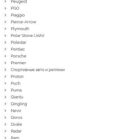
Peugeot
PGO
Piaggio
Pierce-Arrow
Plymouth
Polar Stone (Jishi)
Polestar
Pontiac
Porsche
Premier
Спортивные авто и реплики
Proton
Puch
Puma
Qiantu
Qingling
Nevo
Qoros
Qvale
Radar
Ram