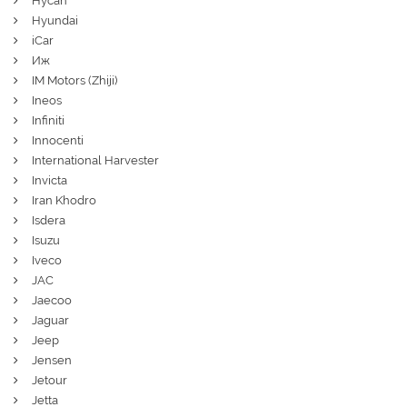
Hycan
Hyundai
iCar
Иж
IM Motors (Zhiji)
Ineos
Infiniti
Innocenti
International Harvester
Invicta
Iran Khodro
Isdera
Isuzu
Iveco
JAC
Jaecoo
Jaguar
Jeep
Jensen
Jetour
Jetta