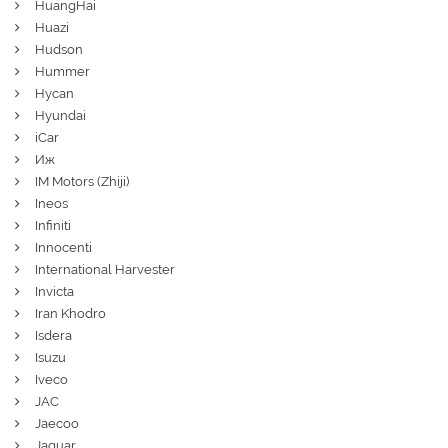
HuangHai
Huazi
Hudson
Hummer
Hycan
Hyundai
iCar
Иж
IM Motors (Zhiji)
Ineos
Infiniti
Innocenti
International Harvester
Invicta
Iran Khodro
Isdera
Isuzu
Iveco
JAC
Jaecoo
Jaguar