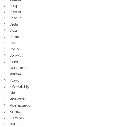
Jeep
Jensen
Jetour
Jetta
Jidu
Jinbei
JMC
JMEV
Jonway
Kaiyi
Канонир
Karma
Kawei
KG Mobility
Kia
Knewstar
Koenigsegg
Комбат
KTM AG
KYC