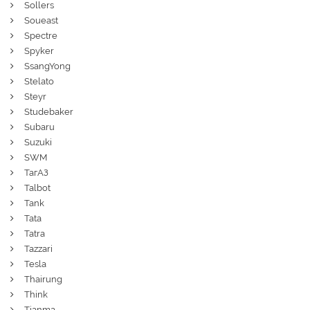
Sollers
Soueast
Spectre
Spyker
SsangYong
Stelato
Steyr
Studebaker
Subaru
Suzuki
SWM
ТагАЗ
Talbot
Tank
Tata
Tatra
Tazzari
Tesla
Thairung
Think
Tianma