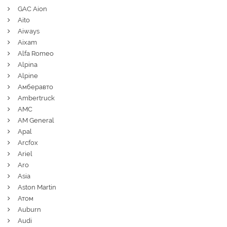
GAC Aion
Aito
Aiways
Aixam
Alfa Romeo
Alpina
Alpine
Амберавто
Ambertruck
AMC
AM General
Apal
Arcfox
Ariel
Aro
Asia
Aston Martin
Атом
Auburn
Audi