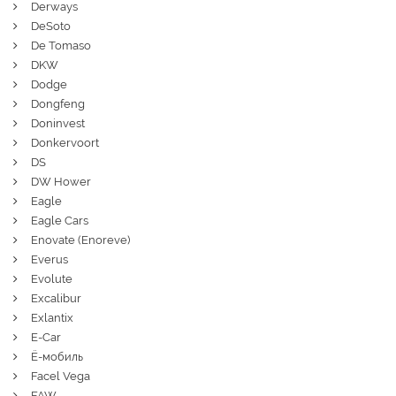
Derways
DeSoto
De Tomaso
DKW
Dodge
Dongfeng
Doninvest
Donkervoort
DS
DW Hower
Eagle
Eagle Cars
Enovate (Enoreve)
Everus
Evolute
Excalibur
Exlantix
E-Car
Ё-мобиль
Facel Vega
FAW