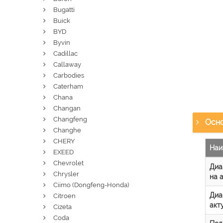
Bugatti
Buick
BYD
Byvin
Cadillac
Callaway
Carbodies
Caterham
Chana
Changan
Changfeng
Осно
Changhe
CHERY
Наи
EXEED
Chevrolet
Диа
Chrysler
на 
Ciimo (Dongfeng-Honda)
Диа
Citroen
акт
Cizeta
Coda