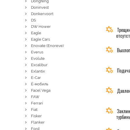
Dongfeng
Doninvest
Donkervoort
DS
DW Hower
Трещин
Eagle
отсутс
Eagle Cars
Enovate (Enoreve)
Выхлоп
Everus
Evolute
Excalibur
Подача
Exlantix
E-Car
Ё-мобиль
Давлен
Facel Vega
FAW
Ferrari
Fiat
Заклин
турбин
Fisker
Flanker
Ford