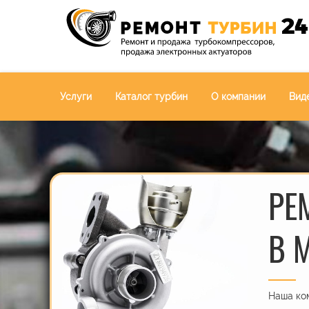
Услуги
Каталог турбин
О компании
Вид
РЕ
В 
Наша ком