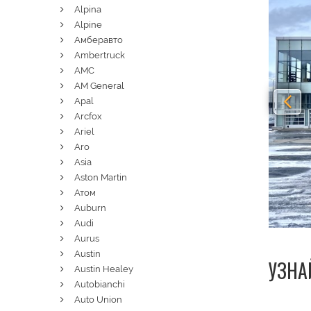
Alpina
Alpine
Амберавто
Ambertruck
AMC
AM General
Apal
Arcfox
Ariel
Aro
Asia
Aston Martin
Атом
Auburn
Audi
Aurus
Austin
УЗНА
Austin Healey
Autobianchi
Auto Union