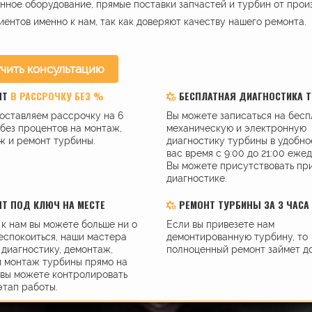
ное оборудование, прямые поставки запчастей и турбин от прои
иентов именно к нам, так как доверяют качеству нашего ремонта.
чить консультацию
НТ
В РАССРОЧКУ БЕЗ %
БЕСПЛАТНАЯ ДИАГНОСТИКА 
оставляем рассрочку на 6
Вы можете записаться на бес
без процентов на монтаж,
механическую и электронную
ж и ремонт турбины.
диагностику турбины в удобно
вас время с 9:00 до 21:00 еже
Вы можете присутствовать пр
диагностике.
Т ПОД КЛЮЧ НА МЕСТЕ
РЕМОНТ ТУРБИНЫ ЗА 3 ЧАСА
к нам вы можете больше ни о
Если вы привезете нам
еспокоиться, наши мастера
демонтированную турбину, то
диагностику, демонтаж,
полноценный ремонт займет до
и монтаж турбины прямо на
 вы можете контролировать
этап работы.