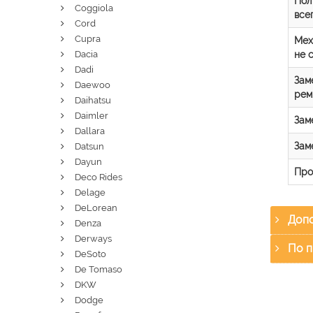
Пол
Coggiola
все
Cord
Cupra
Мех
не 
Dacia
Dadi
Зам
Daewoo
рем
Daihatsu
Daimler
Зам
Dallara
Зам
Datsun
Dayun
Про
Deco Rides
Delage
DeLorean
Допо
Denza
Derways
По п
DeSoto
De Tomaso
DKW
Dodge