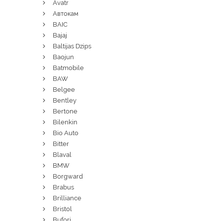
Avatr
Автокам
BAIC
Bajaj
Baltijas Dzips
Baojun
Batmobile
BAW
Belgee
Bentley
Bertone
Bilenkin
Bio Auto
Bitter
Blaval
BMW
Borgward
Brabus
Brilliance
Bristol
Bufori