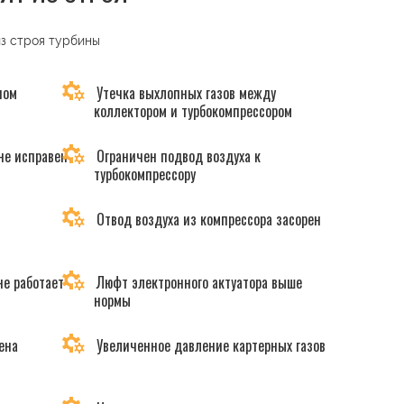
из строя турбины
ном
Утечка выхлопных газов между
коллектором и турбокомпрессором
не исправен
Ограничен подвод воздуха к
турбокомпрессору
Отвод воздуха из компрессора засорен
не работает
Люфт электронного актуатора выше
нормы
ена
Увеличенное давление картерных газов