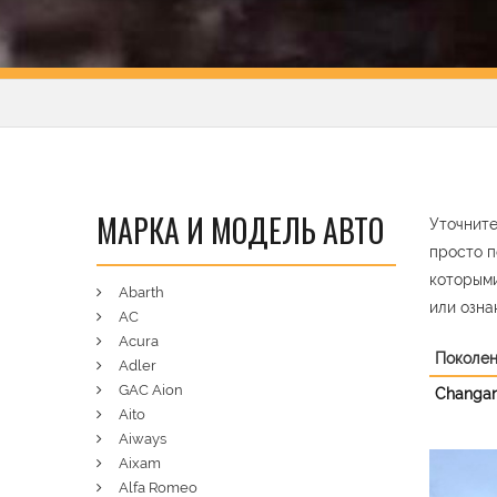
МАРКА И МОДЕЛЬ АВТО
Уточните
просто п
которыми
Abarth
или озна
AC
Acura
Поколе
Adler
GAC Aion
Changan
Aito
Aiways
Aixam
Pre
Alfa Romeo