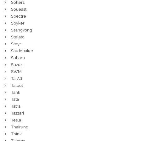
Sollers
Soueast
Spectre
Spyker
SsangYong
Stelato
Steyr
Studebaker
Subaru
Suzuki
SWM
ТагАЗ
Talbot
Tank
Tata
Tatra
Tazzari
Tesla
Thairung
Think
Tianma