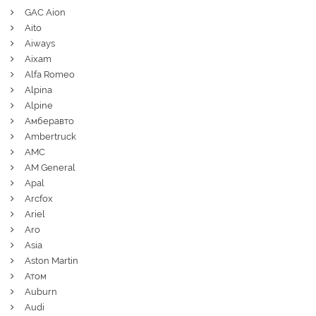
GAC Aion
Aito
Aiways
Aixam
Alfa Romeo
Alpina
Alpine
Амберавто
Ambertruck
AMC
AM General
Apal
Arcfox
Ariel
Aro
Asia
Aston Martin
Атом
Auburn
Audi