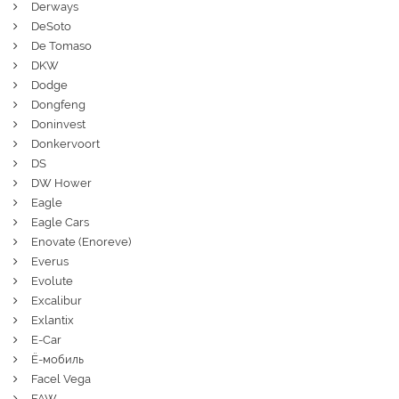
Derways
DeSoto
De Tomaso
DKW
Dodge
Dongfeng
Doninvest
Donkervoort
DS
DW Hower
Eagle
Eagle Cars
Enovate (Enoreve)
Everus
Evolute
Excalibur
Exlantix
E-Car
Ё-мобиль
Facel Vega
FAW