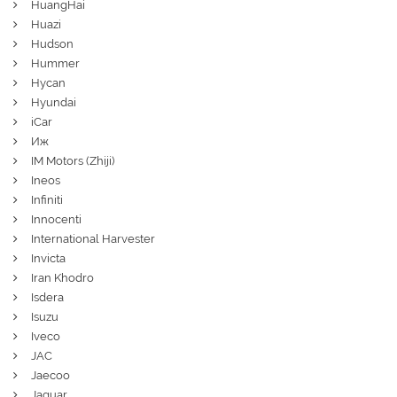
HuangHai
Huazi
Hudson
Hummer
Hycan
Hyundai
iCar
Иж
IM Motors (Zhiji)
Ineos
Infiniti
Innocenti
International Harvester
Invicta
Iran Khodro
Isdera
Isuzu
Iveco
JAC
Jaecoo
Jaguar