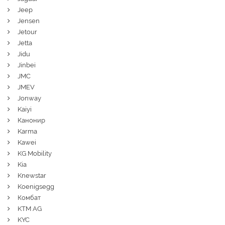
Jeep
Jensen
Jetour
Jetta
Jidu
Jinbei
JMC
JMEV
Jonway
Kaiyi
Канонир
Karma
Kawei
KG Mobility
Kia
Knewstar
Koenigsegg
Комбат
KTM AG
KYC