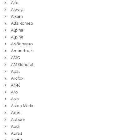
Aito
Aiways
Aixam
Alfa Romeo
Alpina
Alpine
Амберавто
Ambertruck
AMC
AM General
Apal
Arcfox
Ariel
Aro
Asia
Aston Martin
Атом
Auburn
Audi
Aurus