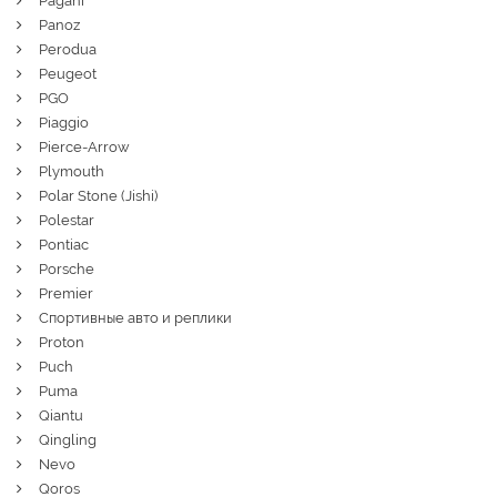
Pagani
Panoz
Perodua
Peugeot
PGO
Piaggio
Pierce-Arrow
Plymouth
Polar Stone (Jishi)
Polestar
Pontiac
Porsche
Premier
Спортивные авто и реплики
Proton
Puch
Puma
Qiantu
Qingling
Nevo
Qoros