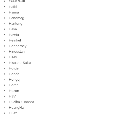
Great Wall
Hafei
Haima
Hanomag
Hanteng
Haval
Hawtai
Heinkel
Hennessey
Hindustan
HiPhi
Hispano-Suiza
Holden
Honda
Hongqi
Horch
Hozon
HSV
Huaihai (Hoann)
HuangHai
Huazi