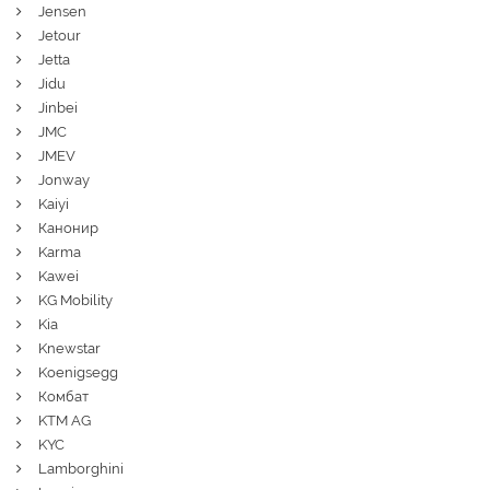
Jensen
Jetour
Jetta
Jidu
Jinbei
JMC
JMEV
Jonway
Kaiyi
Канонир
Karma
Kawei
KG Mobility
Kia
Knewstar
Koenigsegg
Комбат
KTM AG
KYC
Lamborghini