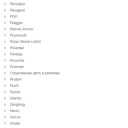
Perodua
Peugeot
PGO
Piaggio
Pierce-Arrow
Plymouth
Polar Stone (Jishi)
Polestar
Pontiac
Porsche
Premier
Спортивные авто и реплики
Proton
Puch
Puma
Qiantu
Qingling
Nevo
Qoros
Qvale