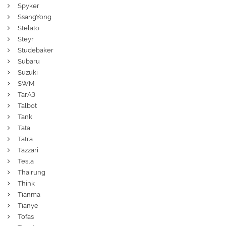
Spyker
SsangYong
Stelato
Steyr
Studebaker
Subaru
Suzuki
SWM
ТагАЗ
Talbot
Tank
Tata
Tatra
Tazzari
Tesla
Thairung
Think
Tianma
Tianye
Tofas