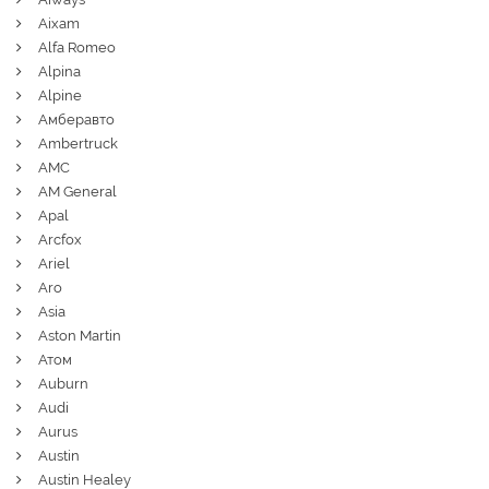
Aixam
Alfa Romeo
Alpina
Alpine
Амберавто
Ambertruck
AMC
AM General
Apal
Arcfox
Ariel
Aro
Asia
Aston Martin
Атом
Auburn
Audi
Aurus
Austin
Austin Healey