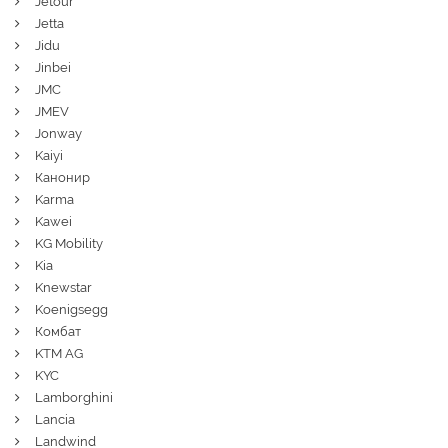
Jetour
Jetta
Jidu
Jinbei
JMC
JMEV
Jonway
Kaiyi
Канонир
Karma
Kawei
KG Mobility
Kia
Knewstar
Koenigsegg
Комбат
KTM AG
KYC
Lamborghini
Lancia
Landwind