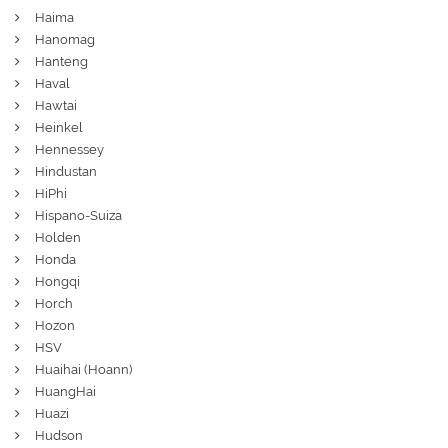
Haima
Hanomag
Hanteng
Haval
Hawtai
Heinkel
Hennessey
Hindustan
HiPhi
Hispano-Suiza
Holden
Honda
Hongqi
Horch
Hozon
HSV
Huaihai (Hoann)
HuangHai
Huazi
Hudson