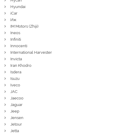
Hycan
Hyundai
iCar
Иж
IM Motors (Zhiji)
Ineos
Infiniti
Innocenti
International Harvester
Invicta
Iran Khodro
Isdera
Isuzu
Iveco
JAC
Jaecoo
Jaguar
Jeep
Jensen
Jetour
Jetta