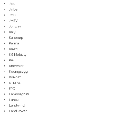
Jidu
Jinbei
JMC
JMEV
Jonway
Kaiyi
Канонир
Karma
Kawei
KG Mobility
Kia
Knewstar
Koenigsegg
Комбат
KTM AG
KYC
Lamborghini
Lancia
Landwind
Land Rover