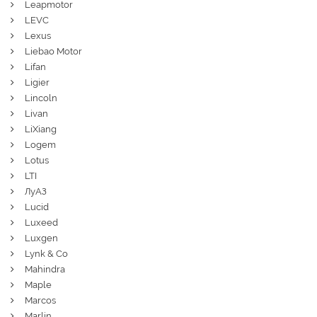
Leapmotor
LEVC
Lexus
Liebao Motor
Lifan
Ligier
Lincoln
Livan
LiXiang
Logem
Lotus
LTI
ЛуАЗ
Lucid
Luxeed
Luxgen
Lynk & Co
Mahindra
Maple
Marcos
Marlin