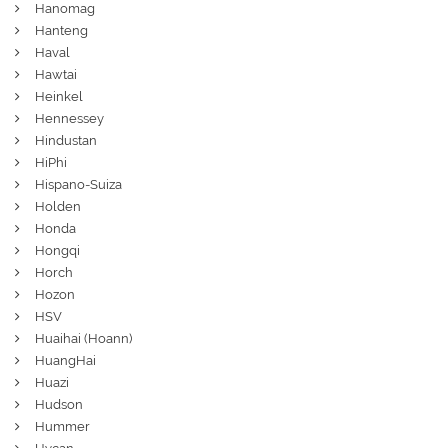
Hanomag
Hanteng
Haval
Hawtai
Heinkel
Hennessey
Hindustan
HiPhi
Hispano-Suiza
Holden
Honda
Hongqi
Horch
Hozon
HSV
Huaihai (Hoann)
HuangHai
Huazi
Hudson
Hummer