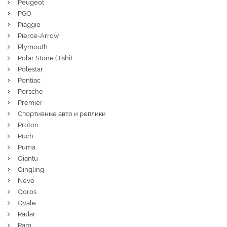
Peugeot
PGO
Piaggio
Pierce-Arrow
Plymouth
Polar Stone (Jishi)
Polestar
Pontiac
Porsche
Premier
Спортивные авто и реплики
Proton
Puch
Puma
Qiantu
Qingling
Nevo
Qoros
Qvale
Radar
Ram