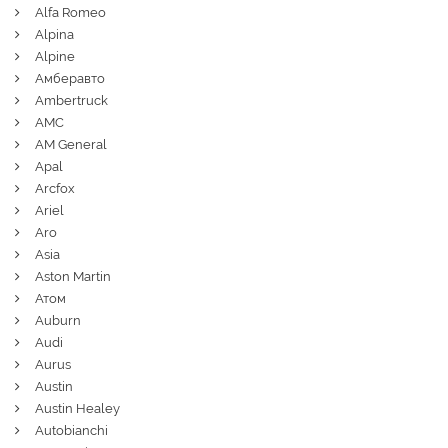
Alfa Romeo
Alpina
Alpine
Амберавто
Ambertruck
AMC
AM General
Apal
Arcfox
Ariel
Aro
Asia
Aston Martin
Атом
Auburn
Audi
Aurus
Austin
Austin Healey
Autobianchi