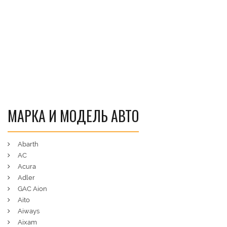
МАРКА И МОДЕЛЬ АВТО
Abarth
AC
Acura
Adler
GAC Aion
Aito
Aiways
Aixam