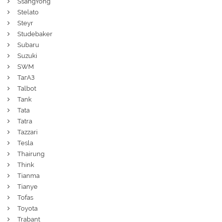
SsangYong
Stelato
Steyr
Studebaker
Subaru
Suzuki
SWM
ТагАЗ
Talbot
Tank
Tata
Tatra
Tazzari
Tesla
Thairung
Think
Tianma
Tianye
Tofas
Toyota
Trabant