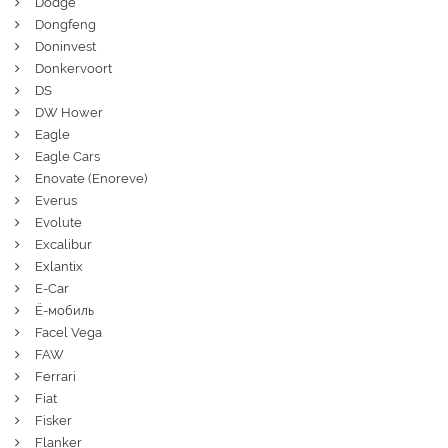
Dodge
Dongfeng
Doninvest
Donkervoort
DS
DW Hower
Eagle
Eagle Cars
Enovate (Enoreve)
Everus
Evolute
Excalibur
Exlantix
E-Car
Ё-мобиль
Facel Vega
FAW
Ferrari
Fiat
Fisker
Flanker