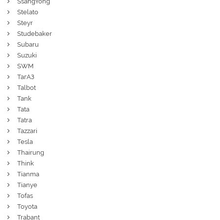
SsangYong
Stelato
Steyr
Studebaker
Subaru
Suzuki
SWM
ТагАЗ
Talbot
Tank
Tata
Tatra
Tazzari
Tesla
Thairung
Think
Tianma
Tianye
Tofas
Toyota
Trabant