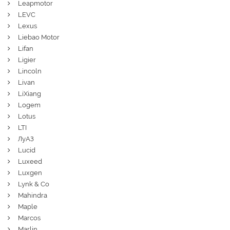
Leapmotor
LEVC
Lexus
Liebao Motor
Lifan
Ligier
Lincoln
Livan
LiXiang
Logem
Lotus
LTI
ЛуАЗ
Lucid
Luxeed
Luxgen
Lynk & Co
Mahindra
Maple
Marcos
Marlin