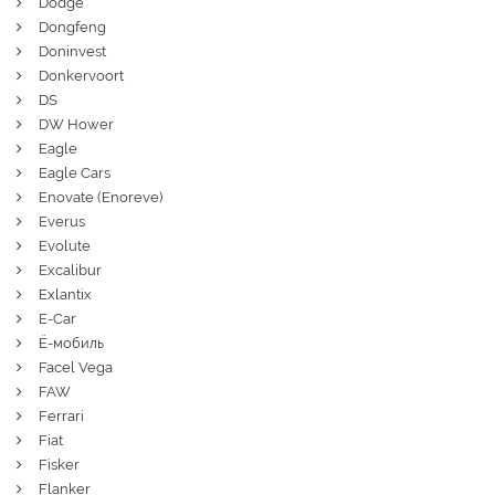
Dodge
Dongfeng
Doninvest
Donkervoort
DS
DW Hower
Eagle
Eagle Cars
Enovate (Enoreve)
Everus
Evolute
Excalibur
Exlantix
E-Car
Ё-мобиль
Facel Vega
FAW
Ferrari
Fiat
Fisker
Flanker