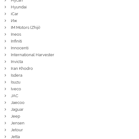
Hycan
Hyundai
iCar
Иж
IM Motors (Zhiji)
Ineos
Infiniti
Innocenti
International Harvester
Invicta
Iran Khodro
Isdera
Isuzu
Iveco
JAC
Jaecoo
Jaguar
Jeep
Jensen
Jetour
Jetta