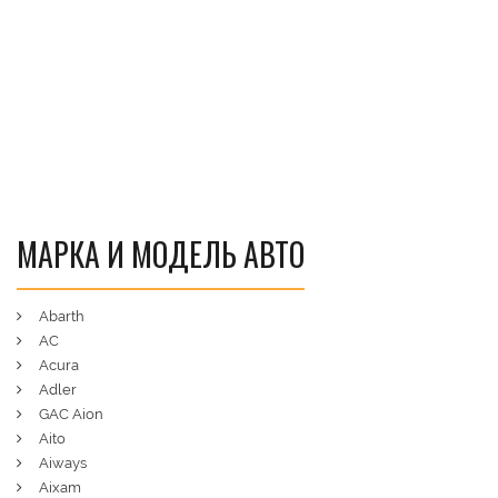
МАРКА И МОДЕЛЬ АВТО
Abarth
AC
Acura
Adler
GAC Aion
Aito
Aiways
Aixam