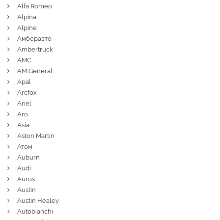
Alfa Romeo
Alpina
Alpine
Амберавто
Ambertruck
AMC
AM General
Apal
Arcfox
Ariel
Aro
Asia
Aston Martin
Атом
Auburn
Audi
Aurus
Austin
Austin Healey
Autobianchi