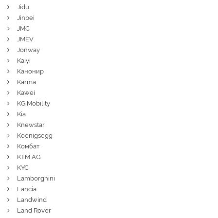
Jidu
Jinbei
JMC
JMEV
Jonway
Kaiyi
Канонир
Karma
Kawei
KG Mobility
Kia
Knewstar
Koenigsegg
Комбат
KTM AG
KYC
Lamborghini
Lancia
Landwind
Land Rover