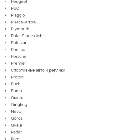
Peugeot
PGO
Piaggio
Pierce-Arrow
Plymouth
Polar Stone (Jishi)
Polestar
Pontiac
Porsche
Premier
Спортивные авто и реплики
Proton
Puch
Puma
Qiantu
Qingling
Nevo
Qoros
Qvale
Radar
Ram