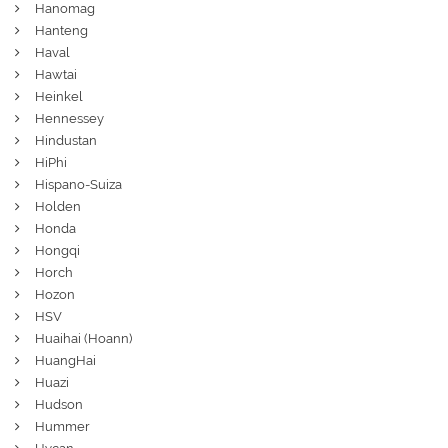
Hanomag
Hanteng
Haval
Hawtai
Heinkel
Hennessey
Hindustan
HiPhi
Hispano-Suiza
Holden
Honda
Hongqi
Horch
Hozon
HSV
Huaihai (Hoann)
HuangHai
Huazi
Hudson
Hummer