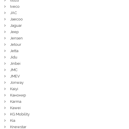
Isuzu
Iveco
JAC
Jaecoo
Jaguar
Jeep
Jensen
Jetour
Jetta
Jidu
Jinbei
JMC
JMEV
Jonway
Kaiyi
Канонир
Karma
Kawei
KG Mobility
Kia
Knewstar