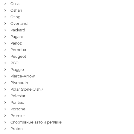
Osca
Oshan
Oting
Overland
Packard
Pagani
Panoz
Perodua
Peugeot
PGO
Piaggio
Pierce-Arrow
Plymouth
Polar Stone (Jishi)
Polestar
Pontiac
Porsche
Premier
Спортивные авто и реплики
Proton