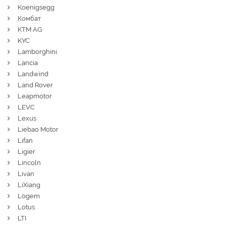
Koenigsegg
Комбат
KTM AG
KYC
Lamborghini
Lancia
Landwind
Land Rover
Leapmotor
LEVC
Lexus
Liebao Motor
Lifan
Ligier
Lincoln
Livan
LiXiang
Logem
Lotus
LTI