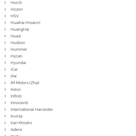
Horch
Hozon
HSV
Huaihai (Hoann)
HuangHai
Huazi
Hudson
Hummer
Hycan
Hyundai
iCar
Иж
IM Motors (Zhiji)
Ineos
Infiniti
Innocenti
International Harvester
Invicta
Iran Khodro
Isdera