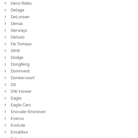
Deco Rides
Delage
DeLorean
Denza
Derways
DeSoto
De Tomaso
DKW
Dodge
Dongfeng
Doninvest
Donkervoort
DS
DW Hower
Eagle
Eagle Cars
Enovate (Enoreve)
Everus
Evolute
Excalibur