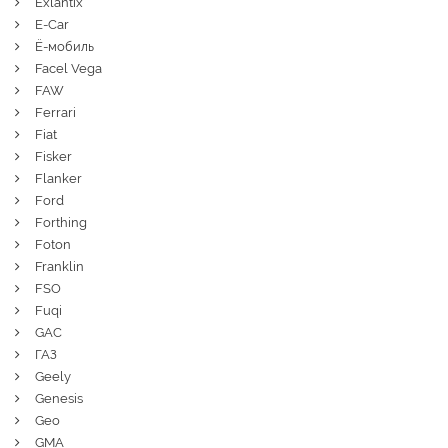
Exlantix
E-Car
Ё-мобиль
Facel Vega
FAW
Ferrari
Fiat
Fisker
Flanker
Ford
Forthing
Foton
Franklin
FSO
Fuqi
GAC
ГАЗ
Geely
Genesis
Geo
GMA