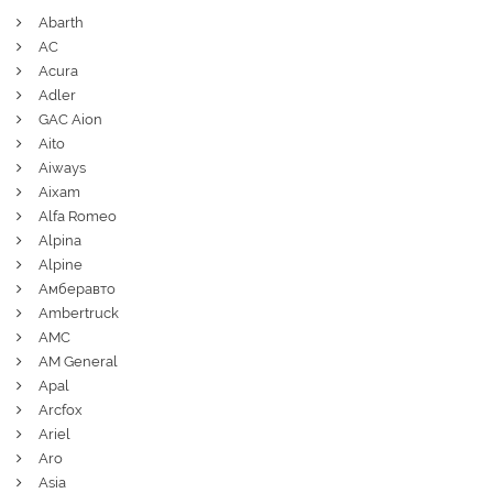
Abarth
AC
Acura
Adler
GAC Aion
Aito
Aiways
Aixam
Alfa Romeo
Alpina
Alpine
Амберавто
Ambertruck
AMC
AM General
Apal
Arcfox
Ariel
Aro
Asia