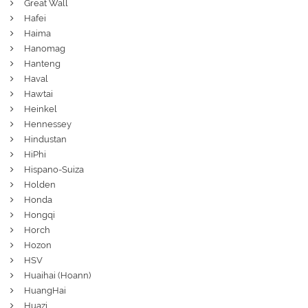
Great Wall
Hafei
Haima
Hanomag
Hanteng
Haval
Hawtai
Heinkel
Hennessey
Hindustan
HiPhi
Hispano-Suiza
Holden
Honda
Hongqi
Horch
Hozon
HSV
Huaihai (Hoann)
HuangHai
Huazi