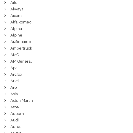
Aito
Aiways
Aixam
Alfa Romeo
Alpina
Alpine
Амберавто
Ambertruck
AMC
AM General
Apal
Arcfox
Ariel
Aro
Asia
Aston Martin
Атом
Auburn
Audi
Aurus