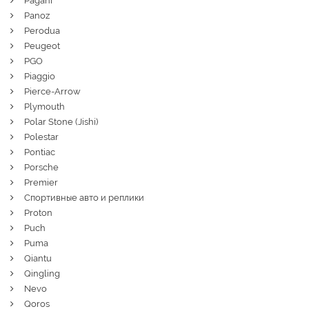
Pagani
Panoz
Perodua
Peugeot
PGO
Piaggio
Pierce-Arrow
Plymouth
Polar Stone (Jishi)
Polestar
Pontiac
Porsche
Premier
Спортивные авто и реплики
Proton
Puch
Puma
Qiantu
Qingling
Nevo
Qoros