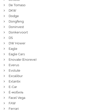
De Tomaso
DKW
Dodge
Dongfeng
Doninvest
Donkervoort
DS
DW Hower
Eagle
Eagle Cars
Enovate (Enoreve)
Everus
Evolute
Excalibur
Exlantix
E-Car
Ё-мобиль
Facel Vega
FAW
Ferrari