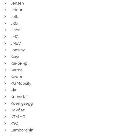
Jensen
Jetour
Jetta
Jidu
Jinbei
JMC
JMEV
Jonway
Kaiyi
Канонир
Karma
Kawei
KG Mobility
Kia
Knewstar
Koenigsegg
Комбат
KTM AG
KYC
Lamborghini