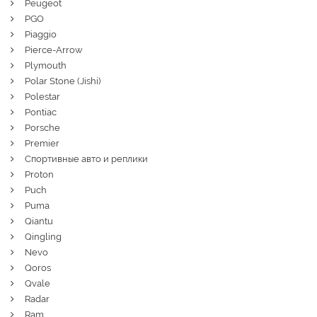
Peugeot
PGO
Piaggio
Pierce-Arrow
Plymouth
Polar Stone (Jishi)
Polestar
Pontiac
Porsche
Premier
Спортивные авто и реплики
Proton
Puch
Puma
Qiantu
Qingling
Nevo
Qoros
Qvale
Radar
Ram