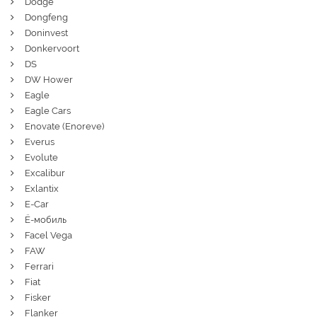
Dodge
Dongfeng
Doninvest
Donkervoort
DS
DW Hower
Eagle
Eagle Cars
Enovate (Enoreve)
Everus
Evolute
Excalibur
Exlantix
E-Car
Ё-мобиль
Facel Vega
FAW
Ferrari
Fiat
Fisker
Flanker