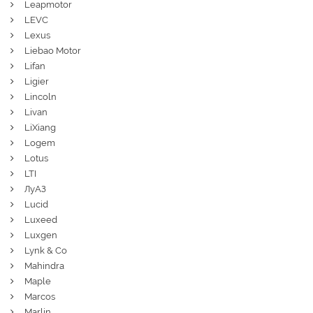
Leapmotor
LEVC
Lexus
Liebao Motor
Lifan
Ligier
Lincoln
Livan
LiXiang
Logem
Lotus
LTI
ЛуАЗ
Lucid
Luxeed
Luxgen
Lynk & Co
Mahindra
Maple
Marcos
Marlin