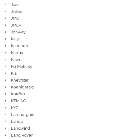
Jidu
Jinbei
JMC
JMEV
Jonway
Kaiyi
Канонир
Karma
Kawei
KG Mobility
Kia
Knewstar
Koenigsegg
Комбат
KTM AG
KYC
Lamborghini
Lancia
Landwind
Land Rover