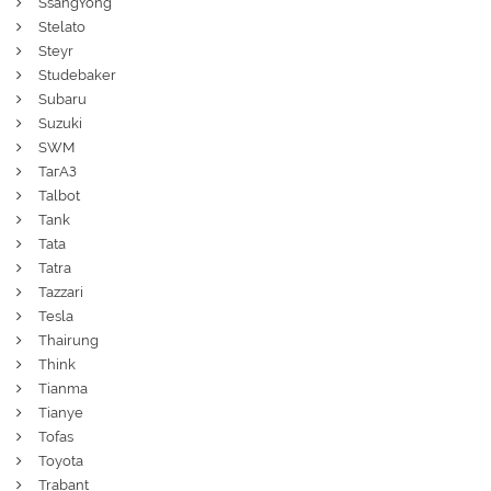
SsangYong
Stelato
Steyr
Studebaker
Subaru
Suzuki
SWM
ТагАЗ
Talbot
Tank
Tata
Tatra
Tazzari
Tesla
Thairung
Think
Tianma
Tianye
Tofas
Toyota
Trabant