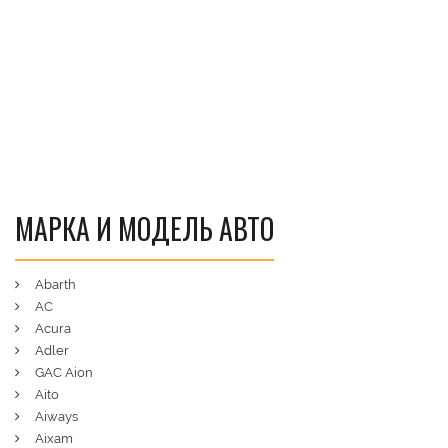
МАРКА И МОДЕЛЬ АВТО
Abarth
AC
Acura
Adler
GAC Aion
Aito
Aiways
Aixam