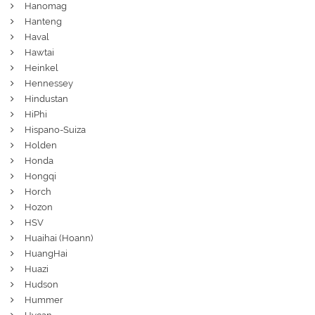
Hanomag
Hanteng
Haval
Hawtai
Heinkel
Hennessey
Hindustan
HiPhi
Hispano-Suiza
Holden
Honda
Hongqi
Horch
Hozon
HSV
Huaihai (Hoann)
HuangHai
Huazi
Hudson
Hummer