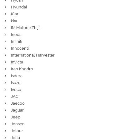
Hycan
Hyundai
iCar
Иж
IM Motors (Zhiji)
Ineos
Infiniti
Innocenti
International Harvester
Invicta
Iran Khodro
Isdera
Isuzu
Iveco
JAC
Jaecoo
Jaguar
Jeep
Jensen
Jetour
Jetta