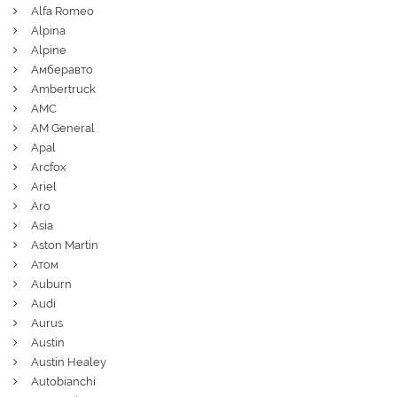
Alfa Romeo
Alpina
Alpine
Амберавто
Ambertruck
AMC
AM General
Apal
Arcfox
Ariel
Aro
Asia
Aston Martin
Атом
Auburn
Audi
Aurus
Austin
Austin Healey
Autobianchi