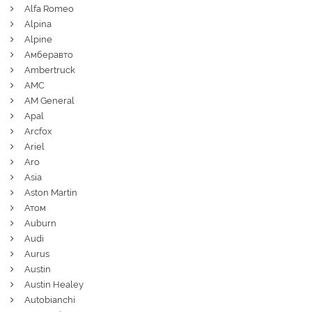
Alfa Romeo
Alpina
Alpine
Амберавто
Ambertruck
AMC
AM General
Apal
Arcfox
Ariel
Aro
Asia
Aston Martin
Атом
Auburn
Audi
Aurus
Austin
Austin Healey
Autobianchi