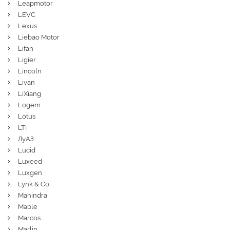
Leapmotor
LEVC
Lexus
Liebao Motor
Lifan
Ligier
Lincoln
Livan
LiXiang
Logem
Lotus
LTI
ЛуАЗ
Lucid
Luxeed
Luxgen
Lynk & Co
Mahindra
Maple
Marcos
Marlin