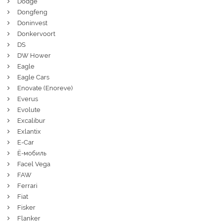
Dodge
Dongfeng
Doninvest
Donkervoort
DS
DW Hower
Eagle
Eagle Cars
Enovate (Enoreve)
Everus
Evolute
Excalibur
Exlantix
E-Car
Ё-мобиль
Facel Vega
FAW
Ferrari
Fiat
Fisker
Flanker