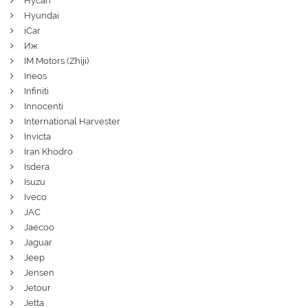
Hycan
Hyundai
iCar
Иж
IM Motors (Zhiji)
Ineos
Infiniti
Innocenti
International Harvester
Invicta
Iran Khodro
Isdera
Isuzu
Iveco
JAC
Jaecoo
Jaguar
Jeep
Jensen
Jetour
Jetta