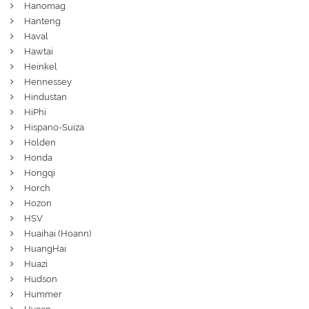
Hanomag
Hanteng
Haval
Hawtai
Heinkel
Hennessey
Hindustan
HiPhi
Hispano-Suiza
Holden
Honda
Hongqi
Horch
Hozon
HSV
Huaihai (Hoann)
HuangHai
Huazi
Hudson
Hummer