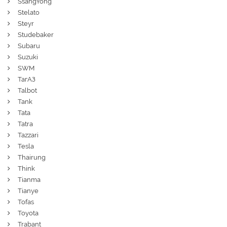
SsangYong
Stelato
Steyr
Studebaker
Subaru
Suzuki
SWM
ТагАЗ
Talbot
Tank
Tata
Tatra
Tazzari
Tesla
Thairung
Think
Tianma
Tianye
Tofas
Toyota
Trabant