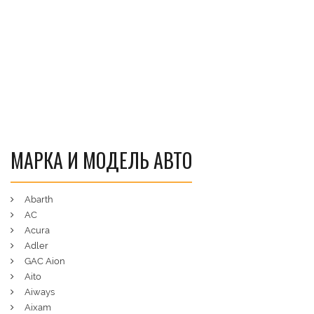
МАРКА И МОДЕЛЬ АВТО
Abarth
AC
Acura
Adler
GAC Aion
Aito
Aiways
Aixam