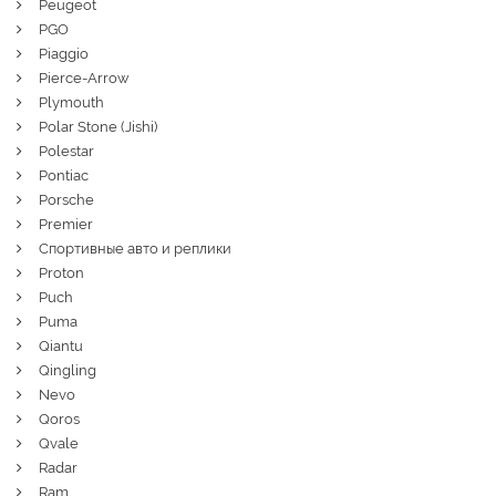
Peugeot
PGO
Piaggio
Pierce-Arrow
Plymouth
Polar Stone (Jishi)
Polestar
Pontiac
Porsche
Premier
Спортивные авто и реплики
Proton
Puch
Puma
Qiantu
Qingling
Nevo
Qoros
Qvale
Radar
Ram