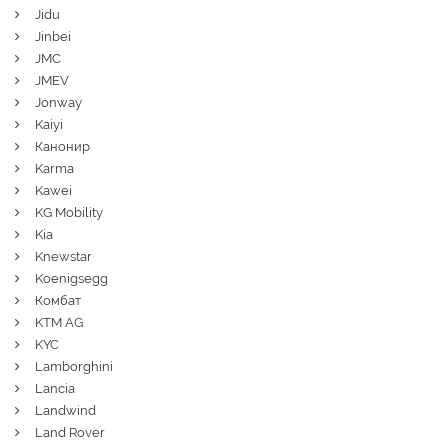
Jidu
Jinbei
JMC
JMEV
Jonway
Kaiyi
Канонир
Karma
Kawei
KG Mobility
Kia
Knewstar
Koenigsegg
Комбат
KTM AG
KYC
Lamborghini
Lancia
Landwind
Land Rover