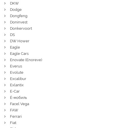
DKW
Dodge
Dongfeng
Doninvest
Donkervoort
DS
DW Hower
Eagle
Eagle Cars
Enovate (Enoreve)
Everus
Evolute
Excalibur
Exlantix
E-Car
Ё-мобиль
Facel Vega
FAW
Ferrari
Fiat