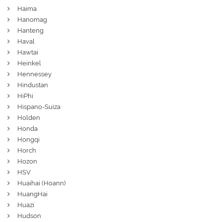
Haima
Hanomag
Hanteng
Haval
Hawtai
Heinkel
Hennessey
Hindustan
HiPhi
Hispano-Suiza
Holden
Honda
Hongqi
Horch
Hozon
HSV
Huaihai (Hoann)
HuangHai
Huazi
Hudson