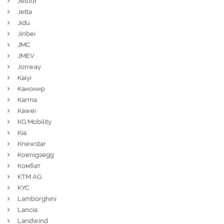
Jetour
Jetta
Jidu
Jinbei
JMC
JMEV
Jonway
Kaiyi
Канонир
Karma
Kawei
KG Mobility
Kia
Knewstar
Koenigsegg
Комбат
KTM AG
KYC
Lamborghini
Lancia
Landwind