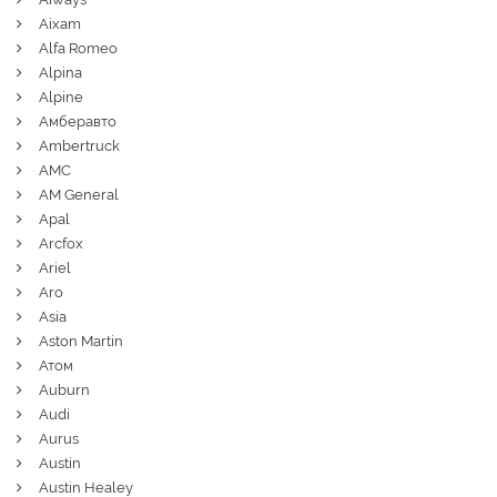
Aixam
Alfa Romeo
Alpina
Alpine
Амберавто
Ambertruck
AMC
AM General
Apal
Arcfox
Ariel
Aro
Asia
Aston Martin
Атом
Auburn
Audi
Aurus
Austin
Austin Healey