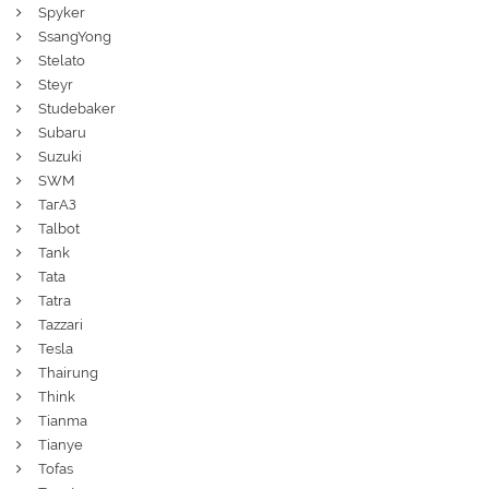
Spyker
SsangYong
Stelato
Steyr
Studebaker
Subaru
Suzuki
SWM
ТагАЗ
Talbot
Tank
Tata
Tatra
Tazzari
Tesla
Thairung
Think
Tianma
Tianye
Tofas