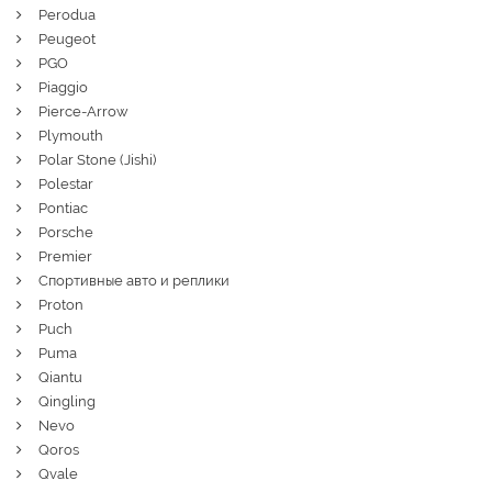
Perodua
Peugeot
PGO
Piaggio
Pierce-Arrow
Plymouth
Polar Stone (Jishi)
Polestar
Pontiac
Porsche
Premier
Спортивные авто и реплики
Proton
Puch
Puma
Qiantu
Qingling
Nevo
Qoros
Qvale