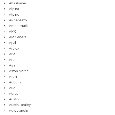
Alfa Romeo
Alpina
Alpine
Амберавто
Ambertruck
AMC
AM General
Apal
Arcfox
Ariel
Aro
Asia
Aston Martin
Атом
Auburn
Audi
Aurus
Austin
Austin Healey
Autobianchi