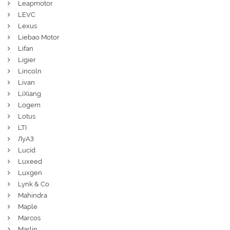
Leapmotor
LEVC
Lexus
Liebao Motor
Lifan
Ligier
Lincoln
Livan
LiXiang
Logem
Lotus
LTI
ЛуАЗ
Lucid
Luxeed
Luxgen
Lynk & Co
Mahindra
Maple
Marcos
Marlin