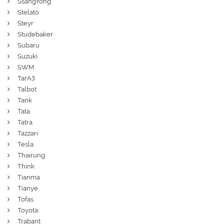
SsangYong
Stelato
Steyr
Studebaker
Subaru
Suzuki
SWM
ТагАЗ
Talbot
Tank
Tata
Tatra
Tazzari
Tesla
Thairung
Think
Tianma
Tianye
Tofas
Toyota
Trabant