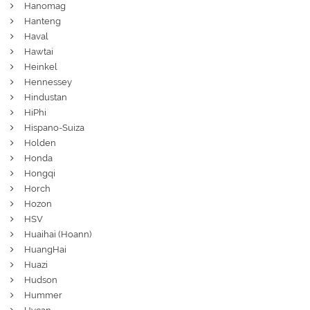
Hanomag
Hanteng
Haval
Hawtai
Heinkel
Hennessey
Hindustan
HiPhi
Hispano-Suiza
Holden
Honda
Hongqi
Horch
Hozon
HSV
Huaihai (Hoann)
HuangHai
Huazi
Hudson
Hummer