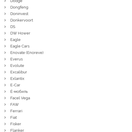
Dodge
Dongfeng
Doninvest
Donkervoort
DS
DW Hower
Eagle
Eagle Cars
Enovate (Enoreve)
Everus
Evolute
Excalibur
Exlantix
E-Car
Ё-мобиль
Facel Vega
FAW
Ferrari
Fiat
Fisker
Flanker