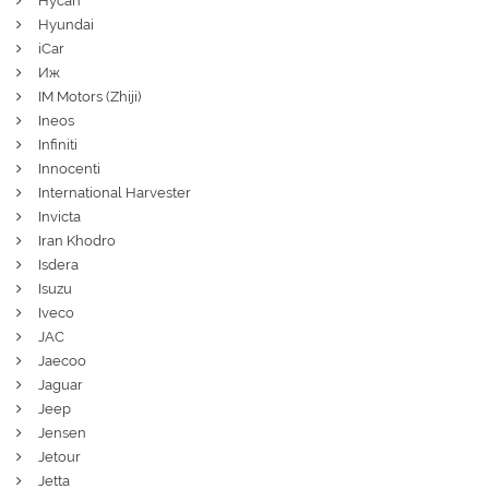
Hycan
Hyundai
iCar
Иж
IM Motors (Zhiji)
Ineos
Infiniti
Innocenti
International Harvester
Invicta
Iran Khodro
Isdera
Isuzu
Iveco
JAC
Jaecoo
Jaguar
Jeep
Jensen
Jetour
Jetta