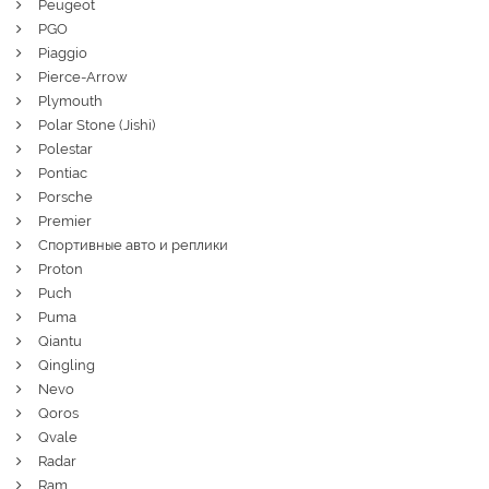
Peugeot
PGO
Piaggio
Pierce-Arrow
Plymouth
Polar Stone (Jishi)
Polestar
Pontiac
Porsche
Premier
Спортивные авто и реплики
Proton
Puch
Puma
Qiantu
Qingling
Nevo
Qoros
Qvale
Radar
Ram