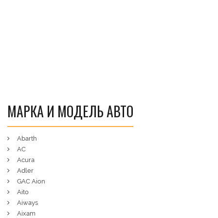
МАРКА И МОДЕЛЬ АВТО
Abarth
AC
Acura
Adler
GAC Aion
Aito
Aiways
Aixam