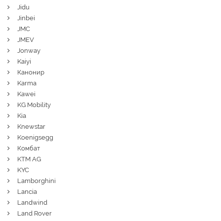
Jidu
Jinbei
JMC
JMEV
Jonway
Kaiyi
Канонир
Karma
Kawei
KG Mobility
Kia
Knewstar
Koenigsegg
Комбат
KTM AG
KYC
Lamborghini
Lancia
Landwind
Land Rover