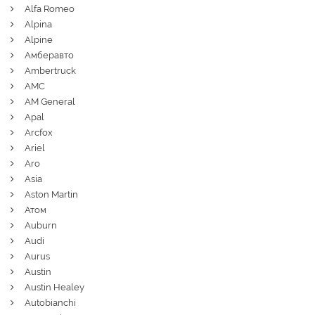
Alfa Romeo
Alpina
Alpine
Амберавто
Ambertruck
AMC
AM General
Apal
Arcfox
Ariel
Aro
Asia
Aston Martin
Атом
Auburn
Audi
Aurus
Austin
Austin Healey
Autobianchi