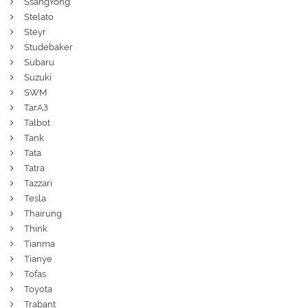
SsangYong
Stelato
Steyr
Studebaker
Subaru
Suzuki
SWM
ТагАЗ
Talbot
Tank
Tata
Tatra
Tazzari
Tesla
Thairung
Think
Tianma
Tianye
Tofas
Toyota
Trabant