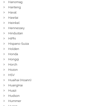
Hanomag
Hanteng
Haval
Hawtai
Heinkel
Hennessey
Hindustan
HiPhi
Hispano-Suiza
Holden
Honda
Hongqi
Horch
Hozon
HSV
Huaihai (Hoann)
HuangHai
Huazi
Hudson
Hummer