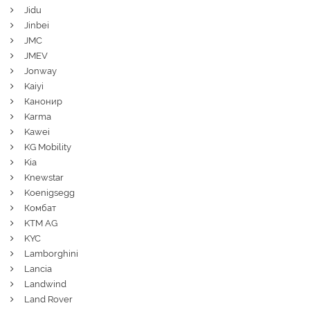
Jidu
Jinbei
JMC
JMEV
Jonway
Kaiyi
Канонир
Karma
Kawei
KG Mobility
Kia
Knewstar
Koenigsegg
Комбат
KTM AG
KYC
Lamborghini
Lancia
Landwind
Land Rover