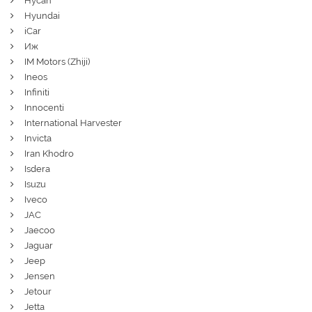
Hycan
Hyundai
iCar
Иж
IM Motors (Zhiji)
Ineos
Infiniti
Innocenti
International Harvester
Invicta
Iran Khodro
Isdera
Isuzu
Iveco
JAC
Jaecoo
Jaguar
Jeep
Jensen
Jetour
Jetta