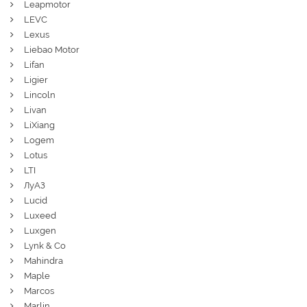
Leapmotor
LEVC
Lexus
Liebao Motor
Lifan
Ligier
Lincoln
Livan
LiXiang
Logem
Lotus
LTI
ЛуАЗ
Lucid
Luxeed
Luxgen
Lynk & Co
Mahindra
Maple
Marcos
Marlin