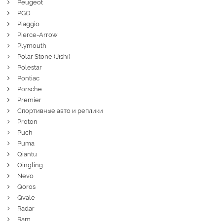
Peugeot
PGO
Piaggio
Pierce-Arrow
Plymouth
Polar Stone (Jishi)
Polestar
Pontiac
Porsche
Premier
Спортивные авто и реплики
Proton
Puch
Puma
Qiantu
Qingling
Nevo
Qoros
Qvale
Radar
Ram