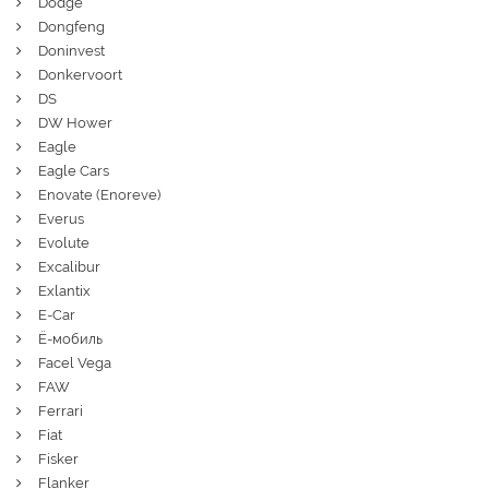
Dodge
Dongfeng
Doninvest
Donkervoort
DS
DW Hower
Eagle
Eagle Cars
Enovate (Enoreve)
Everus
Evolute
Excalibur
Exlantix
E-Car
Ё-мобиль
Facel Vega
FAW
Ferrari
Fiat
Fisker
Flanker