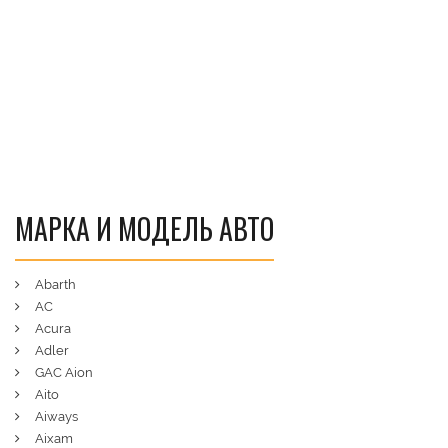
МАРКА И МОДЕЛЬ АВТО
Abarth
AC
Acura
Adler
GAC Aion
Aito
Aiways
Aixam