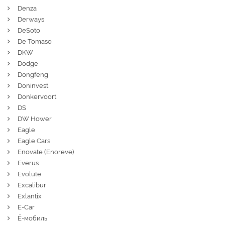
Denza
Derways
DeSoto
De Tomaso
DKW
Dodge
Dongfeng
Doninvest
Donkervoort
DS
DW Hower
Eagle
Eagle Cars
Enovate (Enoreve)
Everus
Evolute
Excalibur
Exlantix
E-Car
Ё-мобиль