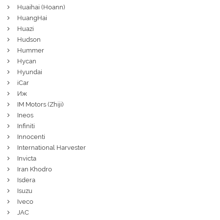
Huaihai (Hoann)
HuangHai
Huazi
Hudson
Hummer
Hycan
Hyundai
iCar
Иж
IM Motors (Zhiji)
Ineos
Infiniti
Innocenti
International Harvester
Invicta
Iran Khodro
Isdera
Isuzu
Iveco
JAC