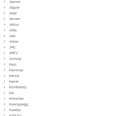
Jaecoo
Jaguar
Jeep
Jensen
Jetour
Jetta
Jidu
Jinbei
JMC
JMEV
Jonway
Kaiyi
Канонир
Karma
Kawei
KG Mobility
Kia
Knewstar
Koenigsegg
Комбат
KTM AG