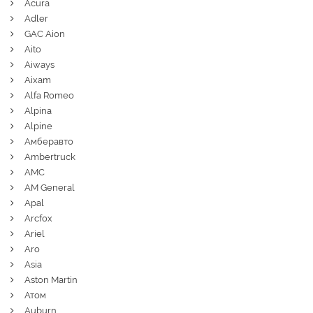
Acura
Adler
GAC Aion
Aito
Aiways
Aixam
Alfa Romeo
Alpina
Alpine
Амберавто
Ambertruck
AMC
AM General
Apal
Arcfox
Ariel
Aro
Asia
Aston Martin
Атом
Auburn