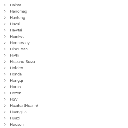
Haima
Hanomag
Hanteng
Haval
Hawtai
Heinkel
Hennessey
Hindustan
HiPhi
Hispano-Suiza
Holden
Honda
Hongqi
Horch
Hozon
HSV
Huaihai (Hoann)
HuangHai
Huazi
Hudson