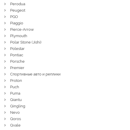
Perodua
Peugeot
PGO
Piaggio
Pierce-Arrow
Plymouth
Polar Stone (Jishi)
Polestar
Pontiac
Porsche
Premier
Спортивные авто и реплики
Proton
Puch
Puma
Qiantu
Qingling
Nevo
Qoros
Qvale