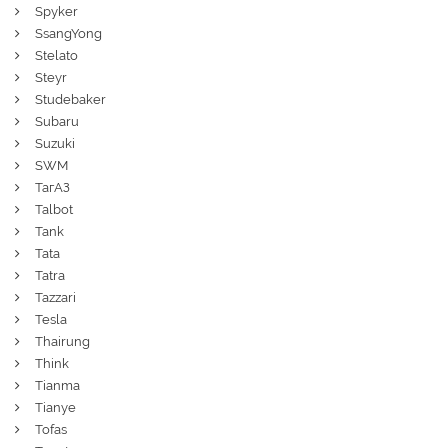
Spyker
SsangYong
Stelato
Steyr
Studebaker
Subaru
Suzuki
SWM
ТагАЗ
Talbot
Tank
Tata
Tatra
Tazzari
Tesla
Thairung
Think
Tianma
Tianye
Tofas