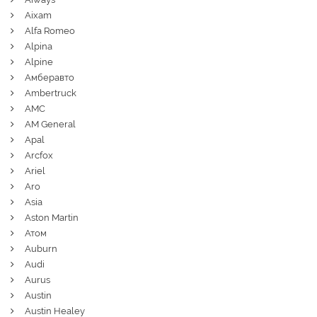
Aixam
Alfa Romeo
Alpina
Alpine
Амберавто
Ambertruck
AMC
AM General
Apal
Arcfox
Ariel
Aro
Asia
Aston Martin
Атом
Auburn
Audi
Aurus
Austin
Austin Healey