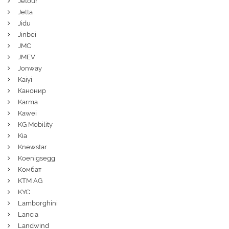
Jetour
Jetta
Jidu
Jinbei
JMC
JMEV
Jonway
Kaiyi
Канонир
Karma
Kawei
KG Mobility
Kia
Knewstar
Koenigsegg
Комбат
KTM AG
KYC
Lamborghini
Lancia
Landwind