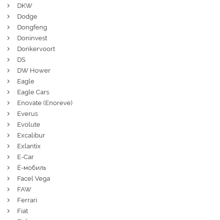
DKW
Dodge
Dongfeng
Doninvest
Donkervoort
DS
DW Hower
Eagle
Eagle Cars
Enovate (Enoreve)
Everus
Evolute
Excalibur
Exlantix
E-Car
Ё-мобиль
Facel Vega
FAW
Ferrari
Fiat