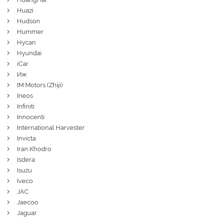
Huazi
Hudson
Hummer
Hycan
Hyundai
iCar
Иж
IM Motors (Zhiji)
Ineos
Infiniti
Innocenti
International Harvester
Invicta
Iran Khodro
Isdera
Isuzu
Iveco
JAC
Jaecoo
Jaguar