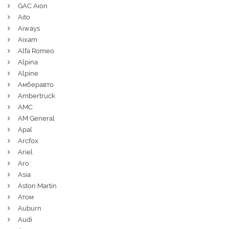
GAC Aion
Aito
Aiways
Aixam
Alfa Romeo
Alpina
Alpine
Амберавто
Ambertruck
AMC
AM General
Apal
Arcfox
Ariel
Aro
Asia
Aston Martin
Атом
Auburn
Audi