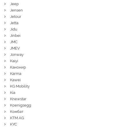
Jeep
Jensen
Jetour
Jetta
Jidu
Jinbei
JMC
JMEV
Jonway
Kaiyi
Канонир
Karma
Kawei
KG Mobility
Kia
Knewstar
Koenigsegg
Комбат
KTM AG
KYC