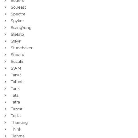
Sollers
Soueast
Spectre
Spyker
SsangYong
Stelato
Steyr
Studebaker
Subaru
Suzuki
SWM
ТагАЗ
Talbot
Tank
Tata
Tatra
Tazzari
Tesla
Thairung
Think
Tianma