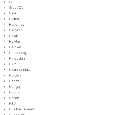
GP
Great Wall
Hafei
Haima
Hanomag
Hanteng
Haval
Hawtai
Heinkel
Hennessey
Hindustan
HiPhi
Hispano-Suiza
Holden
Honda
Hongqi
Horch
Hozon
HSV
Huaihai (Hoann)
HuangHai