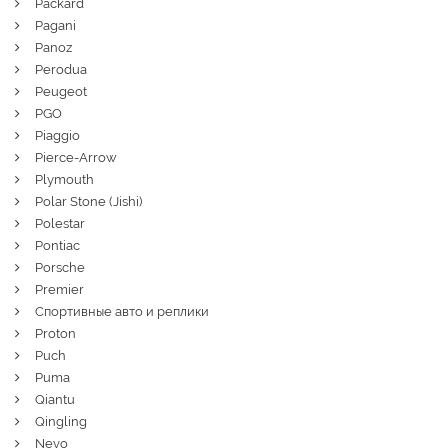
Packard
Pagani
Panoz
Perodua
Peugeot
PGO
Piaggio
Pierce-Arrow
Plymouth
Polar Stone (Jishi)
Polestar
Pontiac
Porsche
Premier
Спортивные авто и реплики
Proton
Puch
Puma
Qiantu
Qingling
Nevo