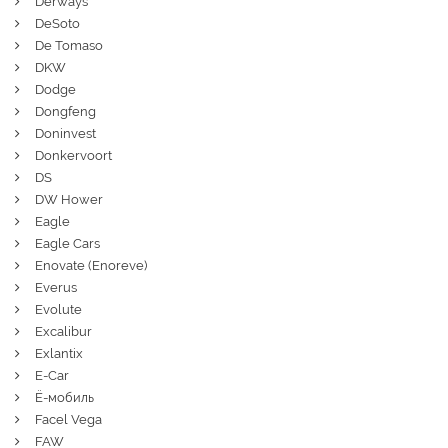
Derways
DeSoto
De Tomaso
DKW
Dodge
Dongfeng
Doninvest
Donkervoort
DS
DW Hower
Eagle
Eagle Cars
Enovate (Enoreve)
Everus
Evolute
Excalibur
Exlantix
E-Car
Ё-мобиль
Facel Vega
FAW