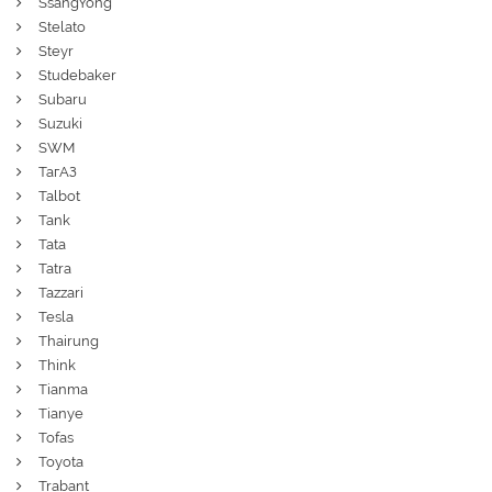
SsangYong
Stelato
Steyr
Studebaker
Subaru
Suzuki
SWM
ТагАЗ
Talbot
Tank
Tata
Tatra
Tazzari
Tesla
Thairung
Think
Tianma
Tianye
Tofas
Toyota
Trabant