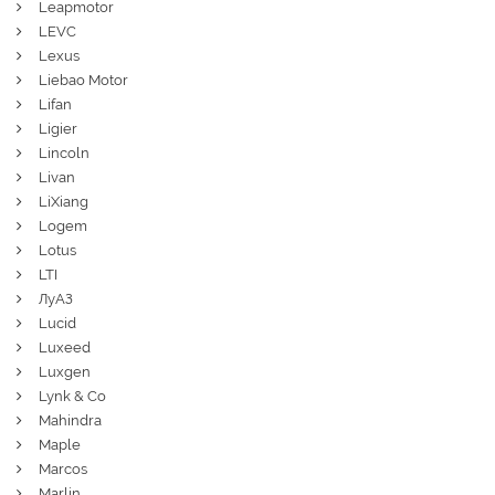
Leapmotor
LEVC
Lexus
Liebao Motor
Lifan
Ligier
Lincoln
Livan
LiXiang
Logem
Lotus
LTI
ЛуАЗ
Lucid
Luxeed
Luxgen
Lynk & Co
Mahindra
Maple
Marcos
Marlin