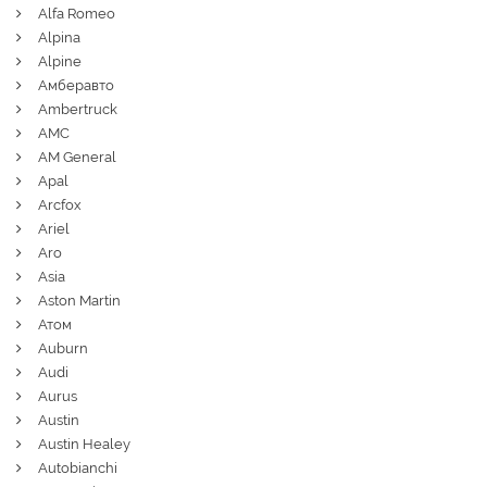
Alfa Romeo
Alpina
Alpine
Амберавто
Ambertruck
AMC
AM General
Apal
Arcfox
Ariel
Aro
Asia
Aston Martin
Атом
Auburn
Audi
Aurus
Austin
Austin Healey
Autobianchi