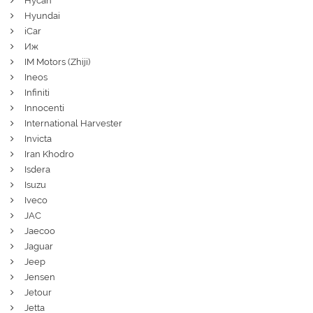
Hycan
Hyundai
iCar
Иж
IM Motors (Zhiji)
Ineos
Infiniti
Innocenti
International Harvester
Invicta
Iran Khodro
Isdera
Isuzu
Iveco
JAC
Jaecoo
Jaguar
Jeep
Jensen
Jetour
Jetta