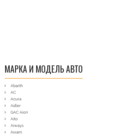
МАРКА И МОДЕЛЬ АВТО
Abarth
AC
Acura
Adler
GAC Aion
Aito
Aiways
Aixam