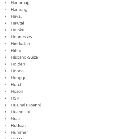
Hanomag
Hanteng
Haval
Hawtai
Heinkel
Hennessey
Hindustan
HiPhi
Hispano-Suiza
Holden
Honda
Hongqi
Horch
Hozon
HSV
Huaihai (Hoann)
HuangHai
Huazi
Hudson
Hummer