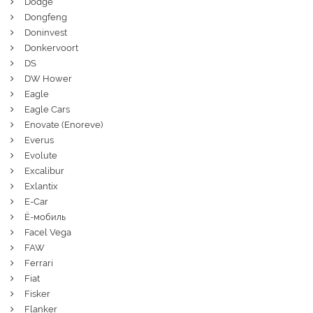
Dodge
Dongfeng
Doninvest
Donkervoort
DS
DW Hower
Eagle
Eagle Cars
Enovate (Enoreve)
Everus
Evolute
Excalibur
Exlantix
E-Car
Ё-мобиль
Facel Vega
FAW
Ferrari
Fiat
Fisker
Flanker