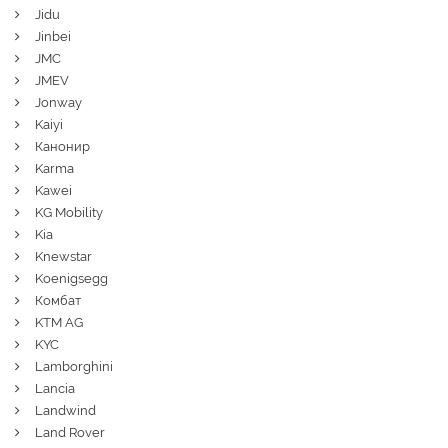
Jidu
Jinbei
JMC
JMEV
Jonway
Kaiyi
Канонир
Karma
Kawei
KG Mobility
Kia
Knewstar
Koenigsegg
Комбат
KTM AG
KYC
Lamborghini
Lancia
Landwind
Land Rover