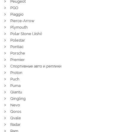
Peugeot
PGO
Piaggio
Pierce-Arrow
Plymouth
Polar Stone (Jishi)
Polestar
Pontiac
Porsche
Premier
Спортивные авто и реплики
Proton
Puch
Puma
Qiantu
Qingling
Nevo
Qoros
Qvale
Radar
Ram