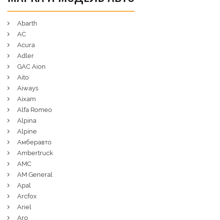
Abarth
AC
Acura
Adler
GAC Aion
Aito
Aiways
Aixam
Alfa Romeo
Alpina
Alpine
Амберавто
Ambertruck
AMC
AM General
Apal
Arcfox
Ariel
Aro