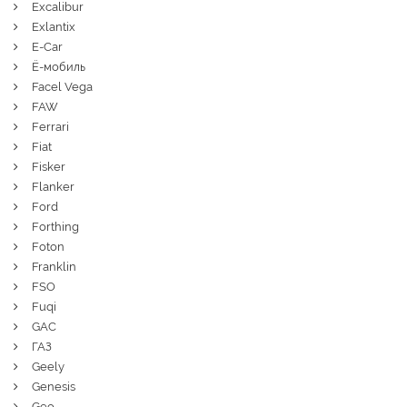
Excalibur
Exlantix
E-Car
Ё-мобиль
Facel Vega
FAW
Ferrari
Fiat
Fisker
Flanker
Ford
Forthing
Foton
Franklin
FSO
Fuqi
GAC
ГАЗ
Geely
Genesis
Geo