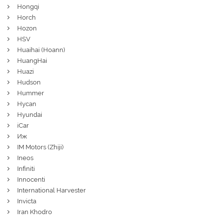
Hongqi
Horch
Hozon
HSV
Huaihai (Hoann)
HuangHai
Huazi
Hudson
Hummer
Hycan
Hyundai
iCar
Иж
IM Motors (Zhiji)
Ineos
Infiniti
Innocenti
International Harvester
Invicta
Iran Khodro