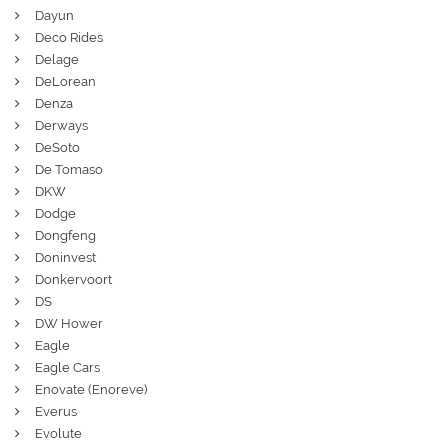
Dayun
Deco Rides
Delage
DeLorean
Denza
Derways
DeSoto
De Tomaso
DKW
Dodge
Dongfeng
Doninvest
Donkervoort
DS
DW Hower
Eagle
Eagle Cars
Enovate (Enoreve)
Everus
Evolute