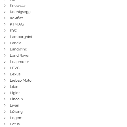
Knewstar
Koenigsegg
Комбат
KTM AG
KYC
Lamborghini
Lancia
Landwind
Land Rover
Leapmotor
LEVC
Lexus
Liebao Motor
Lifan
Ligier
Lincoln
Livan
LiXiang
Logem
Lotus