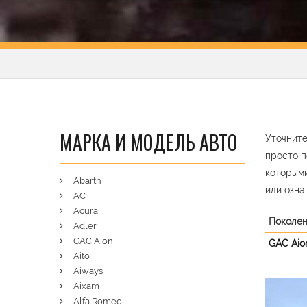
МАРКА И МОДЕЛЬ АВТО
Уточните
просто п
которыми
Abarth
или озна
AC
Acura
Поколе
Adler
GAC Aion
GAC Aio
Aito
Aiways
Aixam
Pre
Alfa Romeo