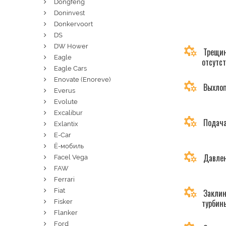
Dongfeng
Doninvest
Donkervoort
DS
DW Hower
Трещин
Eagle
отсутс
Eagle Cars
Enovate (Enoreve)
Выхлоп
Everus
Evolute
Excalibur
Подача
Exlantix
E-Car
Ё-мобиль
Давлен
Facel Vega
FAW
Ferrari
Fiat
Заклин
турбин
Fisker
Flanker
Ford