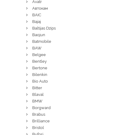
Avatr
Автокам
BAIC
Bajaj
Baltijas Dzips
Baojun
Batmobile
BAW
Belgee
Bentley
Bertone
Bilenkin
Bio Auto
Bitter
Blaval
BMW
Borgward
Brabus
Brilliance
Bristol
Bufori