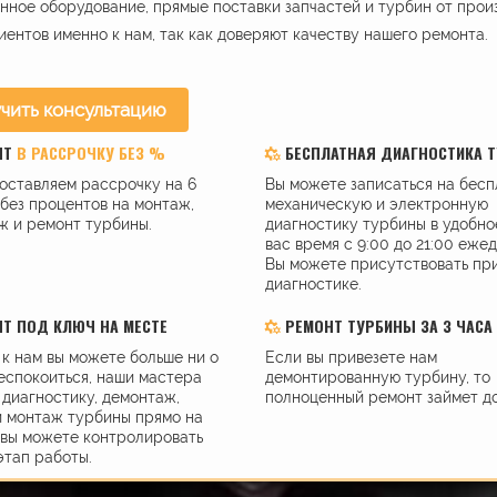
ное оборудование, прямые поставки запчастей и турбин от прои
иентов именно к нам, так как доверяют качеству нашего ремонта.
чить консультацию
НТ
В РАССРОЧКУ БЕЗ %
БЕСПЛАТНАЯ ДИАГНОСТИКА 
оставляем рассрочку на 6
Вы можете записаться на бес
без процентов на монтаж,
механическую и электронную
ж и ремонт турбины.
диагностику турбины в удобно
вас время с 9:00 до 21:00 еже
Вы можете присутствовать пр
диагностике.
Т ПОД КЛЮЧ НА МЕСТЕ
РЕМОНТ ТУРБИНЫ ЗА 3 ЧАСА
к нам вы можете больше ни о
Если вы привезете нам
еспокоиться, наши мастера
демонтированную турбину, то
диагностику, демонтаж,
полноценный ремонт займет до
и монтаж турбины прямо на
 вы можете контролировать
этап работы.