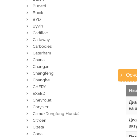
Bugatti
Buick
BYD
Byvin
Cadillac
Callaway
Carbodies
Caterham
Chana
Changan
Changfeng
Осно
Changhe
CHERY
Наи
EXEED
Chevrolet
Диа
Chrysler
на 
Ciimo (Dongfeng-Honda)
Диа
Citroen
акт
Cizeta
Coda