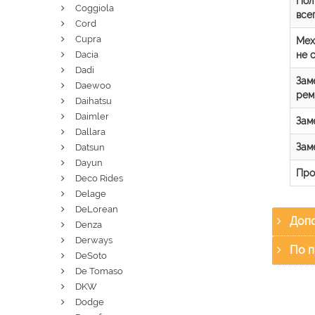
Пол
Coggiola
все
Cord
Cupra
Мех
не 
Dacia
Dadi
Зам
Daewoo
рем
Daihatsu
Daimler
Зам
Dallara
Зам
Datsun
Dayun
Про
Deco Rides
Delage
DeLorean
Допо
Denza
Derways
По п
DeSoto
De Tomaso
DKW
Dodge