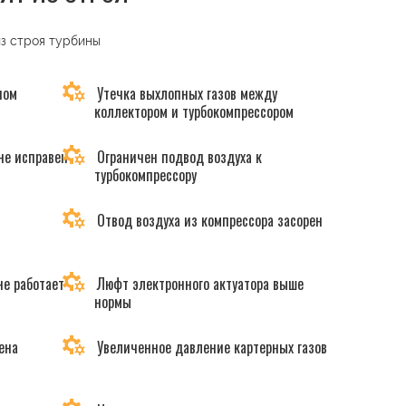
из строя турбины
ном
Утечка выхлопных газов между
коллектором и турбокомпрессором
не исправен
Ограничен подвод воздуха к
турбокомпрессору
Отвод воздуха из компрессора засорен
не работает
Люфт электронного актуатора выше
нормы
ена
Увеличенное давление картерных газов