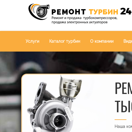
Услуги
Каталог турбин
О компании
Вид
РЕ
ТЫ
Наша ком