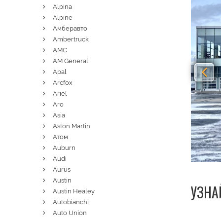
Alpina
Alpine
Амберавто
Ambertruck
AMC
AM General
Apal
Arcfox
Ariel
Aro
Asia
Aston Martin
Атом
Auburn
Audi
Aurus
Austin
УЗНА
Austin Healey
Autobianchi
Auto Union