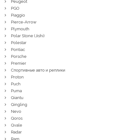
Peugeot
PGO
Piaggio
Pierce-Arrow
Plymouth
Polar Stone (Jishi)
Polestar
Pontiac
Porsche
Premier
Спортивные авто и реплики
Proton
Puch
Puma
Qiantu
Qingling
Nevo
Qoros
Qvale
Radar
Ram