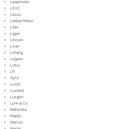
Leapmotor
LEVC
Lexus
Liebao Motor
Lifan
Ligier
Lincoln
Livan
LiXiang
Logem
Lotus
LTI
ЛуАЗ
Lucid
Luxeed
Luxgen
Lynk & Co
Mahindra
Maple
Marcos
Marlin