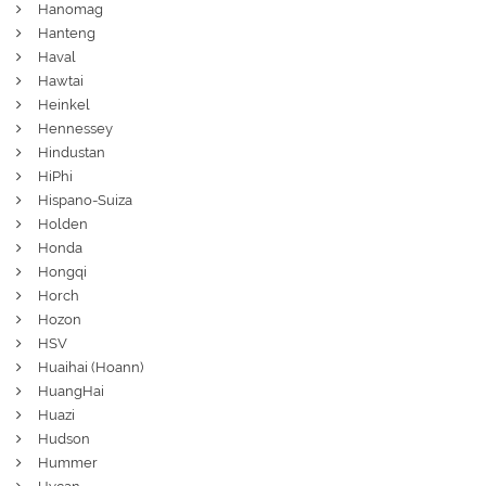
Hanomag
Hanteng
Haval
Hawtai
Heinkel
Hennessey
Hindustan
HiPhi
Hispano-Suiza
Holden
Honda
Hongqi
Horch
Hozon
HSV
Huaihai (Hoann)
HuangHai
Huazi
Hudson
Hummer