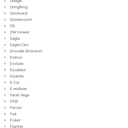
Dodge
Dongfeng
Doninvest
Donkervoort
DS
DW Hower
Eagle
Eagle Cars
Enovate (Enoreve)
Everus
Evolute
Excalibur
Exlantix
E-Car
Ё-мобиль
Facel Vega
FAW
Ferrari
Fiat
Fisker
Flanker