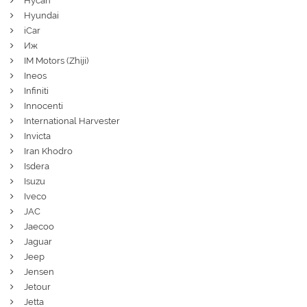
Hycan
Hyundai
iCar
Иж
IM Motors (Zhiji)
Ineos
Infiniti
Innocenti
International Harvester
Invicta
Iran Khodro
Isdera
Isuzu
Iveco
JAC
Jaecoo
Jaguar
Jeep
Jensen
Jetour
Jetta