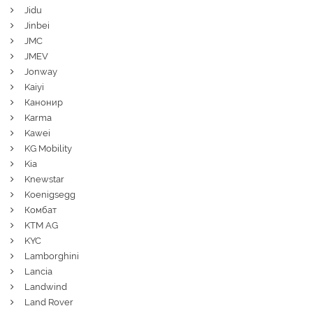
Jidu
Jinbei
JMC
JMEV
Jonway
Kaiyi
Канонир
Karma
Kawei
KG Mobility
Kia
Knewstar
Koenigsegg
Комбат
KTM AG
KYC
Lamborghini
Lancia
Landwind
Land Rover