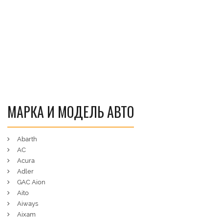
МАРКА И МОДЕЛЬ АВТО
Abarth
AC
Acura
Adler
GAC Aion
Aito
Aiways
Aixam