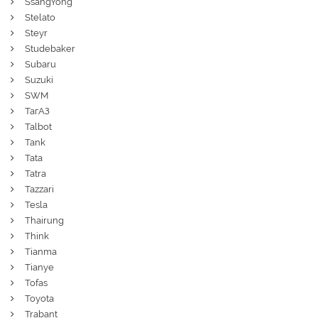
SsangYong
Stelato
Steyr
Studebaker
Subaru
Suzuki
SWM
ТагАЗ
Talbot
Tank
Tata
Tatra
Tazzari
Tesla
Thairung
Think
Tianma
Tianye
Tofas
Toyota
Trabant