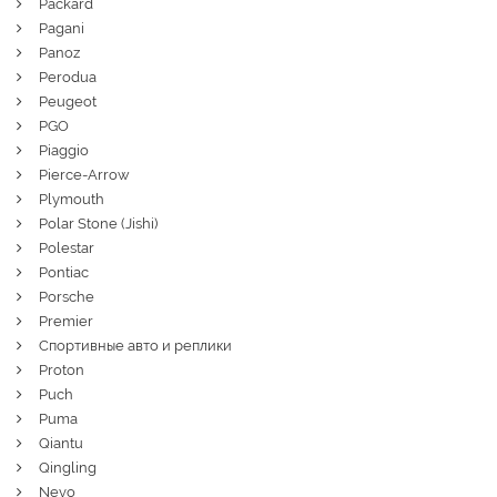
Packard
Pagani
Panoz
Perodua
Peugeot
PGO
Piaggio
Pierce-Arrow
Plymouth
Polar Stone (Jishi)
Polestar
Pontiac
Porsche
Premier
Спортивные авто и реплики
Proton
Puch
Puma
Qiantu
Qingling
Nevo