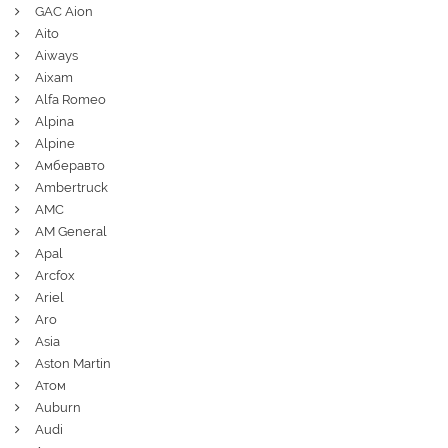
GAC Aion
Aito
Aiways
Aixam
Alfa Romeo
Alpina
Alpine
Амберавто
Ambertruck
AMC
AM General
Apal
Arcfox
Ariel
Aro
Asia
Aston Martin
Атом
Auburn
Audi