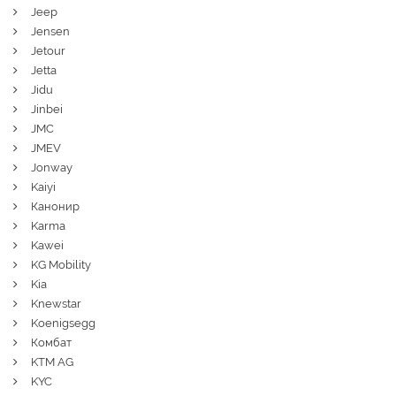
Jeep
Jensen
Jetour
Jetta
Jidu
Jinbei
JMC
JMEV
Jonway
Kaiyi
Канонир
Karma
Kawei
KG Mobility
Kia
Knewstar
Koenigsegg
Комбат
KTM AG
KYC