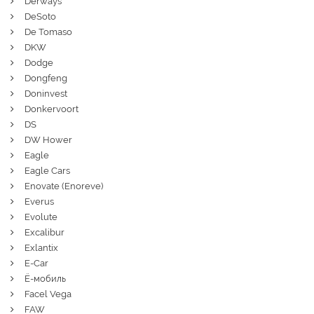
Derways
DeSoto
De Tomaso
DKW
Dodge
Dongfeng
Doninvest
Donkervoort
DS
DW Hower
Eagle
Eagle Cars
Enovate (Enoreve)
Everus
Evolute
Excalibur
Exlantix
E-Car
Ё-мобиль
Facel Vega
FAW