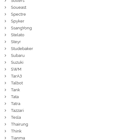
Sollers
Soueast
Spectre
Spyker
SsangYong
Stelato
Steyr
Studebaker
Subaru
Suzuki
SWM
ТагАЗ
Talbot
Tank
Tata
Tatra
Tazzari
Tesla
Thairung
Think
Tianma