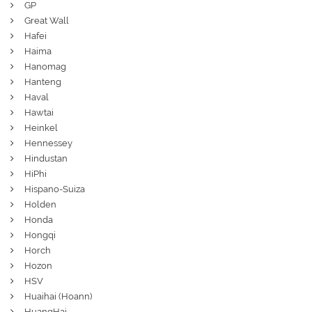
GP
Great Wall
Hafei
Haima
Hanomag
Hanteng
Haval
Hawtai
Heinkel
Hennessey
Hindustan
HiPhi
Hispano-Suiza
Holden
Honda
Hongqi
Horch
Hozon
HSV
Huaihai (Hoann)
HuangHai