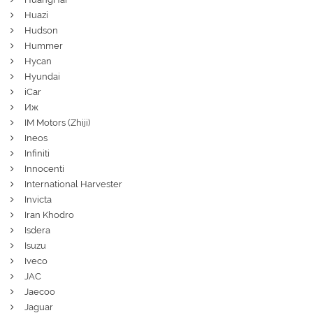
Huazi
Hudson
Hummer
Hycan
Hyundai
iCar
Иж
IM Motors (Zhiji)
Ineos
Infiniti
Innocenti
International Harvester
Invicta
Iran Khodro
Isdera
Isuzu
Iveco
JAC
Jaecoo
Jaguar