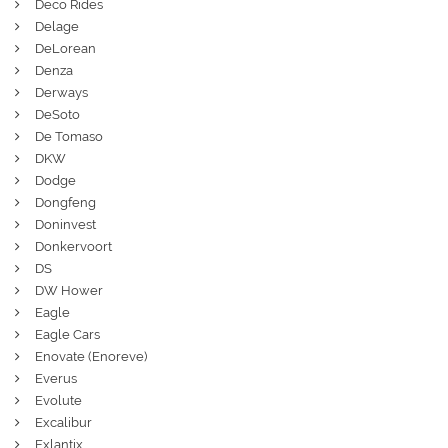
Deco Rides
Delage
DeLorean
Denza
Derways
DeSoto
De Tomaso
DKW
Dodge
Dongfeng
Doninvest
Donkervoort
DS
DW Hower
Eagle
Eagle Cars
Enovate (Enoreve)
Everus
Evolute
Excalibur
Exlantix