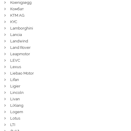
Koenigsegg
Комбат
KTM AG
KYC
Lamborghini
Lancia
Landwind
Land Rover
Leapmotor
LEVC
Lexus
Liebao Motor
Lifan
Ligier
Lincoln
Livan
LiXiang
Logem
Lotus
LTI