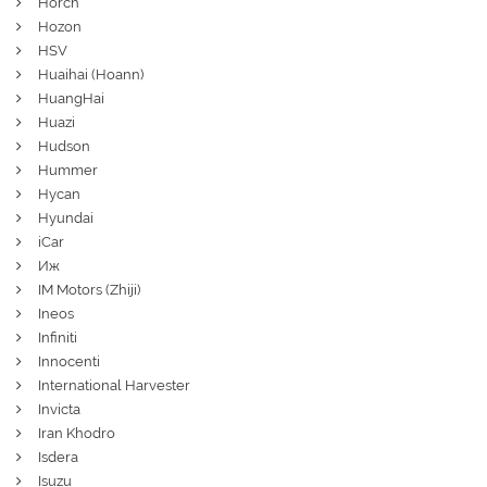
Horch
Hozon
HSV
Huaihai (Hoann)
HuangHai
Huazi
Hudson
Hummer
Hycan
Hyundai
iCar
Иж
IM Motors (Zhiji)
Ineos
Infiniti
Innocenti
International Harvester
Invicta
Iran Khodro
Isdera
Isuzu