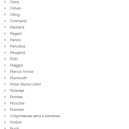
Osca
Oshan
Oting
Overland
Packard
Pagani
Panoz
Perodua
Peugeot
PGO
Piaggio
Pierce-Arrow
Plymouth
Polar Stone (Jishi)
Polestar
Pontiac
Porsche
Premier
Спортивные авто и реплики
Proton
Puch