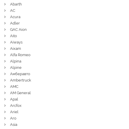
Abarth
AC
Acura
Adler
GAC Aion
Aito
Aiways
Aixam
Alfa Romeo
Alpina
Alpine
Амберавто
Ambertruck
AMC
AM General
Apal
Arcfox
Ariel
Aro
Asia