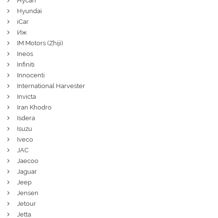
Hycan
Hyundai
iCar
Иж
IM Motors (Zhiji)
Ineos
Infiniti
Innocenti
International Harvester
Invicta
Iran Khodro
Isdera
Isuzu
Iveco
JAC
Jaecoo
Jaguar
Jeep
Jensen
Jetour
Jetta