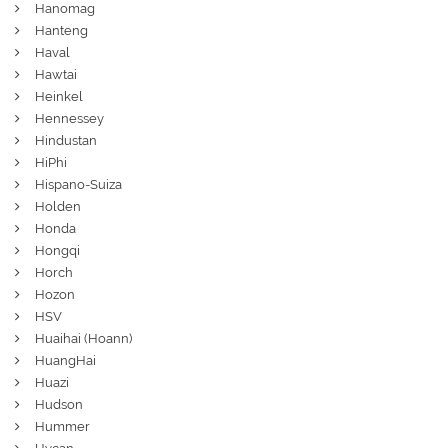
Hanomag
Hanteng
Haval
Hawtai
Heinkel
Hennessey
Hindustan
HiPhi
Hispano-Suiza
Holden
Honda
Hongqi
Horch
Hozon
HSV
Huaihai (Hoann)
HuangHai
Huazi
Hudson
Hummer