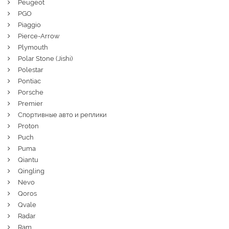
Peugeot
PGO
Piaggio
Pierce-Arrow
Plymouth
Polar Stone (Jishi)
Polestar
Pontiac
Porsche
Premier
Спортивные авто и реплики
Proton
Puch
Puma
Qiantu
Qingling
Nevo
Qoros
Qvale
Radar
Ram