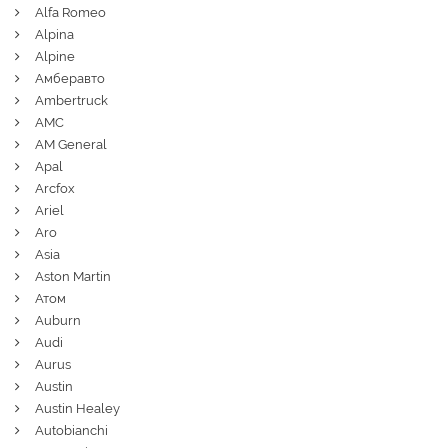
Alfa Romeo
Alpina
Alpine
Амберавто
Ambertruck
AMC
AM General
Apal
Arcfox
Ariel
Aro
Asia
Aston Martin
Атом
Auburn
Audi
Aurus
Austin
Austin Healey
Autobianchi