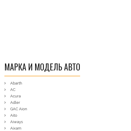
МАРКА И МОДЕЛЬ АВТО
Abarth
AC
Acura
Adler
GAC Aion
Aito
Aiways
Aixam