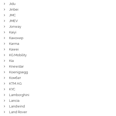
Jidu
Jinbei
JMC
JMEV
Jonway
Kaiyi
Канонир
Karma
Kawei
KG Mobility
Kia
Knewstar
Koenigsegg
Комбат
KTM AG
KYC
Lamborghini
Lancia
Landwind
Land Rover