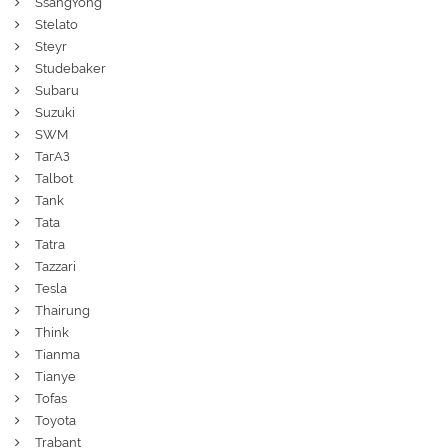
SsangYong
Stelato
Steyr
Studebaker
Subaru
Suzuki
SWM
ТагАЗ
Talbot
Tank
Tata
Tatra
Tazzari
Tesla
Thairung
Think
Tianma
Tianye
Tofas
Toyota
Trabant