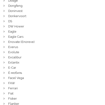
Dodge
Dongfeng
Doninvest
Donkervoort
DS
DW Hower
Eagle
Eagle Cars
Enovate (Enoreve)
Everus
Evolute
Excalibur
Exlantix
E-Car
Ё-мобиль
Facel Vega
FAW
Ferrari
Fiat
Fisker
Flanker