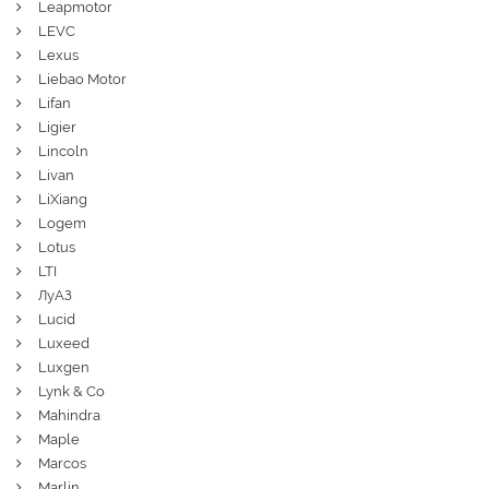
Leapmotor
LEVC
Lexus
Liebao Motor
Lifan
Ligier
Lincoln
Livan
LiXiang
Logem
Lotus
LTI
ЛуАЗ
Lucid
Luxeed
Luxgen
Lynk & Co
Mahindra
Maple
Marcos
Marlin