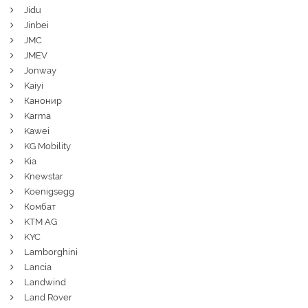
Jidu
Jinbei
JMC
JMEV
Jonway
Kaiyi
Канонир
Karma
Kawei
KG Mobility
Kia
Knewstar
Koenigsegg
Комбат
KTM AG
KYC
Lamborghini
Lancia
Landwind
Land Rover