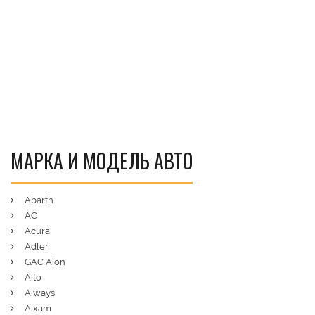
МАРКА И МОДЕЛЬ АВТО
Abarth
AC
Acura
Adler
GAC Aion
Aito
Aiways
Aixam