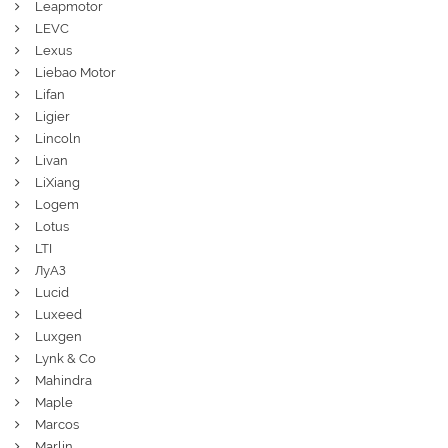
Leapmotor
LEVC
Lexus
Liebao Motor
Lifan
Ligier
Lincoln
Livan
LiXiang
Logem
Lotus
LTI
ЛуАЗ
Lucid
Luxeed
Luxgen
Lynk & Co
Mahindra
Maple
Marcos
Marlin