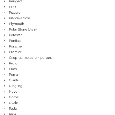
Peugeot
PGO
Piaggio
Pierce-Arrow
Plymouth
Polar Stone (Jishi)
Polestar
Pontiac
Porsche
Premier
Спортивные авто и реплики
Proton
Puch
Puma
Qiantu
Qingling
Nevo
Qoros
Qvale
Radar
Ram