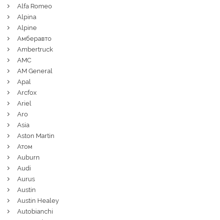
Alfa Romeo
Alpina
Alpine
Амберавто
Ambertruck
AMC
AM General
Apal
Arcfox
Ariel
Aro
Asia
Aston Martin
Атом
Auburn
Audi
Aurus
Austin
Austin Healey
Autobianchi