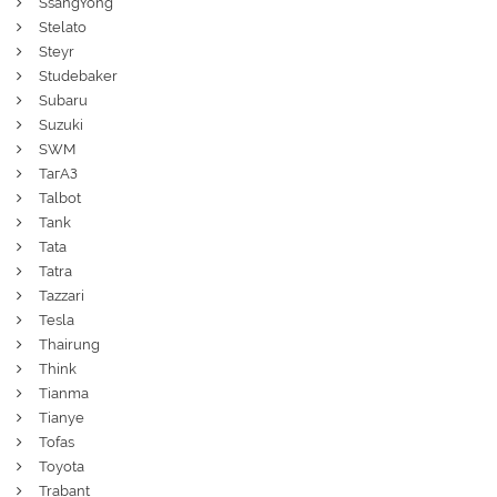
SsangYong
Stelato
Steyr
Studebaker
Subaru
Suzuki
SWM
ТагАЗ
Talbot
Tank
Tata
Tatra
Tazzari
Tesla
Thairung
Think
Tianma
Tianye
Tofas
Toyota
Trabant