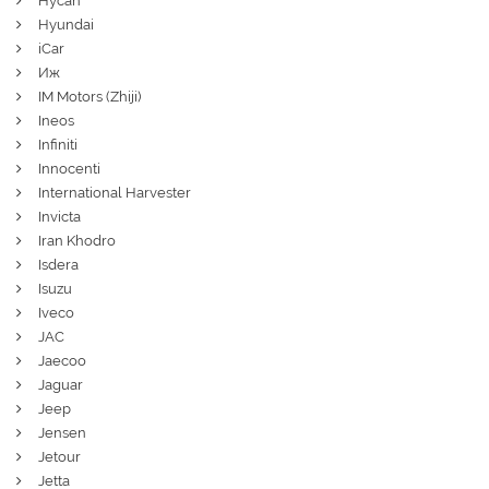
Hycan
Hyundai
iCar
Иж
IM Motors (Zhiji)
Ineos
Infiniti
Innocenti
International Harvester
Invicta
Iran Khodro
Isdera
Isuzu
Iveco
JAC
Jaecoo
Jaguar
Jeep
Jensen
Jetour
Jetta