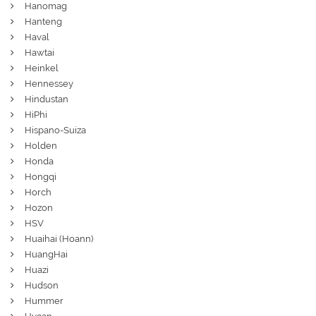
Hanomag
Hanteng
Haval
Hawtai
Heinkel
Hennessey
Hindustan
HiPhi
Hispano-Suiza
Holden
Honda
Hongqi
Horch
Hozon
HSV
Huaihai (Hoann)
HuangHai
Huazi
Hudson
Hummer