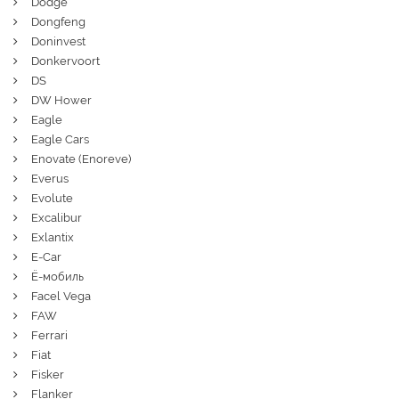
Dodge
Dongfeng
Doninvest
Donkervoort
DS
DW Hower
Eagle
Eagle Cars
Enovate (Enoreve)
Everus
Evolute
Excalibur
Exlantix
E-Car
Ё-мобиль
Facel Vega
FAW
Ferrari
Fiat
Fisker
Flanker