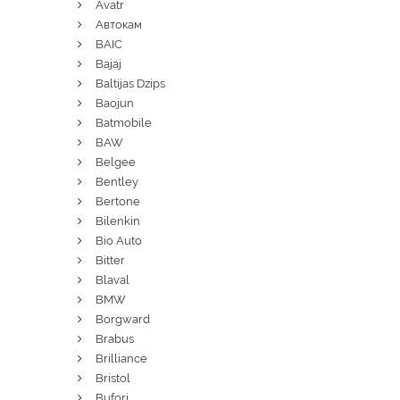
Avatr
Автокам
BAIC
Bajaj
Baltijas Dzips
Baojun
Batmobile
BAW
Belgee
Bentley
Bertone
Bilenkin
Bio Auto
Bitter
Blaval
BMW
Borgward
Brabus
Brilliance
Bristol
Bufori