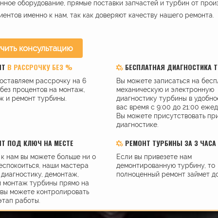
ное оборудование, прямые поставки запчастей и турбин от прои
иентов именно к нам, так как доверяют качеству нашего ремонта.
чить консультацию
НТ
В РАССРОЧКУ БЕЗ %
БЕСПЛАТНАЯ ДИАГНОСТИКА 
оставляем рассрочку на 6
Вы можете записаться на бес
без процентов на монтаж,
механическую и электронную
ж и ремонт турбины.
диагностику турбины в удобно
вас время с 9:00 до 21:00 еже
Вы можете присутствовать пр
диагностике.
Т ПОД КЛЮЧ НА МЕСТЕ
РЕМОНТ ТУРБИНЫ ЗА 3 ЧАСА
к нам вы можете больше ни о
Если вы привезете нам
еспокоиться, наши мастера
демонтированную турбину, то
диагностику, демонтаж,
полноценный ремонт займет до
и монтаж турбины прямо на
 вы можете контролировать
этап работы.