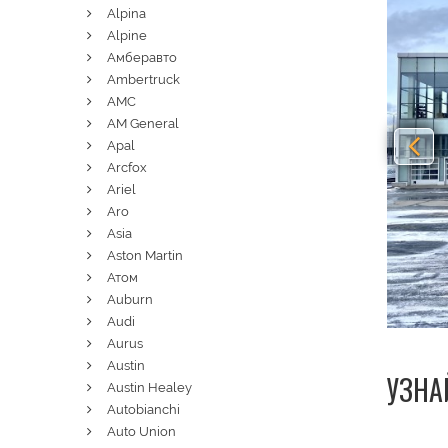
Alpina
Alpine
Амберавто
Ambertruck
AMC
AM General
Apal
Arcfox
Ariel
Aro
Asia
Aston Martin
Атом
Auburn
Audi
Aurus
Austin
УЗНА
Austin Healey
Autobianchi
Auto Union