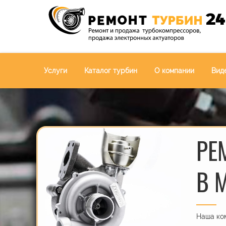
Услуги
Каталог турбин
О компании
Вид
РЕ
В 
Наша ком