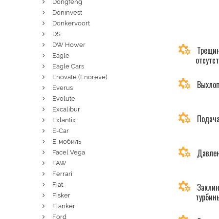
Dongfeng
Doninvest
Donkervoort
DS
DW Hower
Трещин
Eagle
отсутс
Eagle Cars
Enovate (Enoreve)
Выхлоп
Everus
Evolute
Excalibur
Подача
Exlantix
E-Car
Ё-мобиль
Давлен
Facel Vega
FAW
Ferrari
Fiat
Заклин
турбин
Fisker
Flanker
Ford