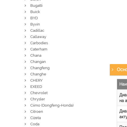
Bugatti
Buick
BYD
Byvin
Cadillac
Callaway
Carbodies
Caterham
Chana
Changan
Changfeng
Осно
Changhe
CHERY
Наи
EXEED
Chevrolet
Диа
Chrysler
на 
Ciimo (Dongfeng-Honda)
Диа
Citroen
акт
Cizeta
Coda