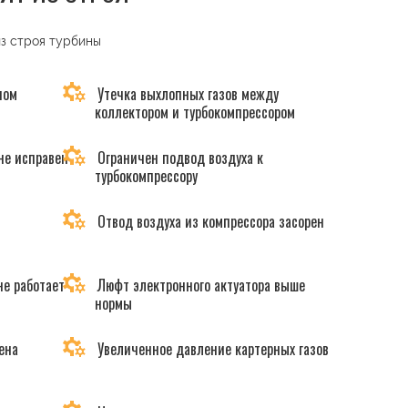
из строя турбины
ном
Утечка выхлопных газов между
коллектором и турбокомпрессором
не исправен
Ограничен подвод воздуха к
турбокомпрессору
Отвод воздуха из компрессора засорен
не работает
Люфт электронного актуатора выше
нормы
ена
Увеличенное давление картерных газов