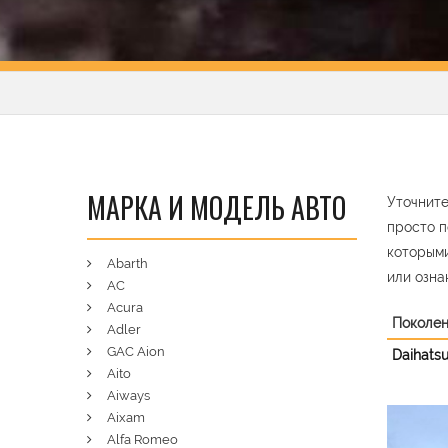
МАРКА И МОДЕЛЬ АВТО
Уточните
просто п
которыми
Abarth
или озна
AC
Acura
Поколе
Adler
GAC Aion
Daihatsu
Aito
Aiways
Aixam
Pre
Alfa Romeo