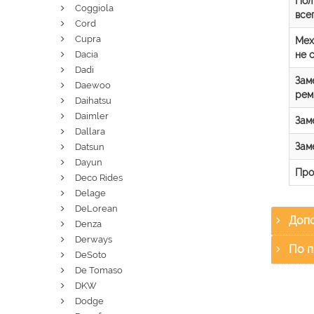
Пол
Coggiola
все
Cord
Cupra
Мех
не 
Dacia
Dadi
Зам
Daewoo
рем
Daihatsu
Daimler
Зам
Dallara
Зам
Datsun
Dayun
Про
Deco Rides
Delage
DeLorean
Допо
Denza
Derways
По п
DeSoto
De Tomaso
DKW
Dodge