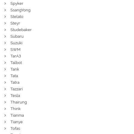
Spyker
SsangYong
Stelato
Steyr
Studebaker
Subaru
Suzuki
SWM
ТагАЗ
Talbot
Tank
Tata
Tatra
Tazzari
Tesla
Thairung
Think
Tianma
Tianye
Tofas