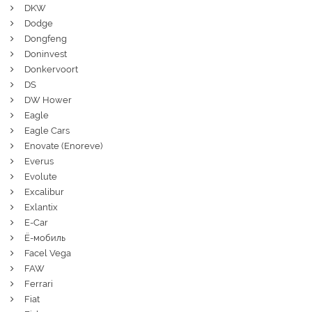
DKW
Dodge
Dongfeng
Doninvest
Donkervoort
DS
DW Hower
Eagle
Eagle Cars
Enovate (Enoreve)
Everus
Evolute
Excalibur
Exlantix
E-Car
Ё-мобиль
Facel Vega
FAW
Ferrari
Fiat