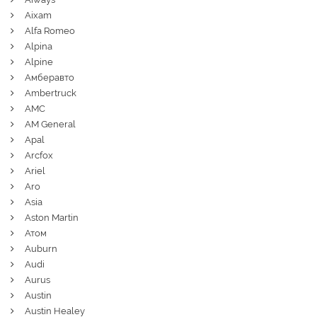
Aixam
Alfa Romeo
Alpina
Alpine
Амберавто
Ambertruck
AMC
AM General
Apal
Arcfox
Ariel
Aro
Asia
Aston Martin
Атом
Auburn
Audi
Aurus
Austin
Austin Healey