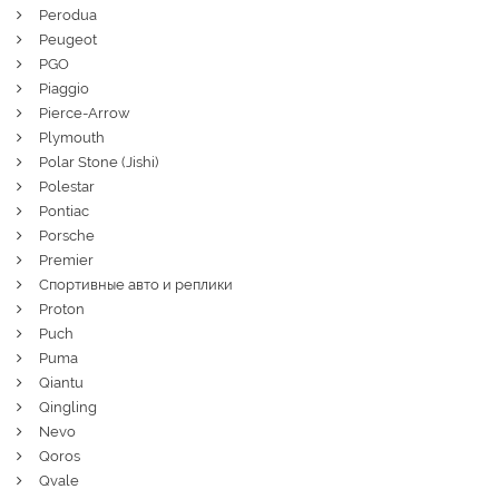
Perodua
Peugeot
PGO
Piaggio
Pierce-Arrow
Plymouth
Polar Stone (Jishi)
Polestar
Pontiac
Porsche
Premier
Спортивные авто и реплики
Proton
Puch
Puma
Qiantu
Qingling
Nevo
Qoros
Qvale