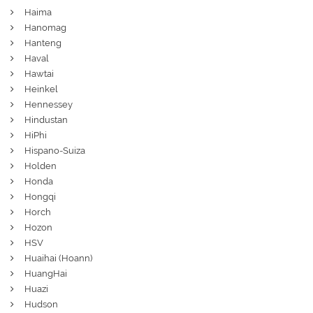
Haima
Hanomag
Hanteng
Haval
Hawtai
Heinkel
Hennessey
Hindustan
HiPhi
Hispano-Suiza
Holden
Honda
Hongqi
Horch
Hozon
HSV
Huaihai (Hoann)
HuangHai
Huazi
Hudson