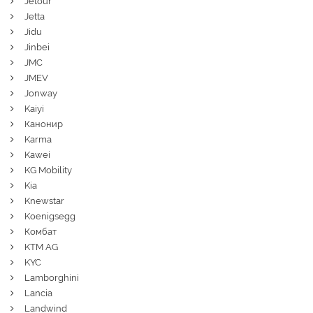
Jetour
Jetta
Jidu
Jinbei
JMC
JMEV
Jonway
Kaiyi
Канонир
Karma
Kawei
KG Mobility
Kia
Knewstar
Koenigsegg
Комбат
KTM AG
KYC
Lamborghini
Lancia
Landwind