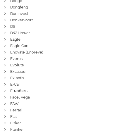
Dodge
Dongfeng
Doninvest
Donkervoort
DS
DW Hower
Eagle
Eagle Cars
Enovate (Enoreve)
Everus
Evolute
Excalibur
Exlantix
E-Car
Ё-мобиль
Facel Vega
FAW
Ferrari
Fiat
Fisker
Flanker