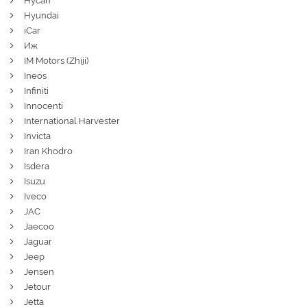
Hycan
Hyundai
iCar
Иж
IM Motors (Zhiji)
Ineos
Infiniti
Innocenti
International Harvester
Invicta
Iran Khodro
Isdera
Isuzu
Iveco
JAC
Jaecoo
Jaguar
Jeep
Jensen
Jetour
Jetta