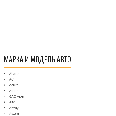
МАРКА И МОДЕЛЬ АВТО
Abarth
AC
Acura
Adler
GAC Aion
Aito
Aiways
Aixam