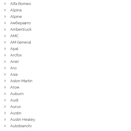
Alfa Romeo
Alpina
Alpine
Амберавто
Ambertruck
AMC
AM General
Apal
Arcfox
Ariel
Aro
Asia
Aston Martin
Атом
Auburn
Audi
Aurus
Austin
Austin Healey
Autobianchi