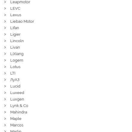
Leapmotor
LEVC
Lexus
Liebao Motor
Lifan
Ligier
Lincoln
Livan
LiXiang
Logem
Lotus
LTI
ЛуАЗ
Lucid
Luxeed
Luxgen
Lynk & Co
Mahindra
Maple
Marcos
Marlin