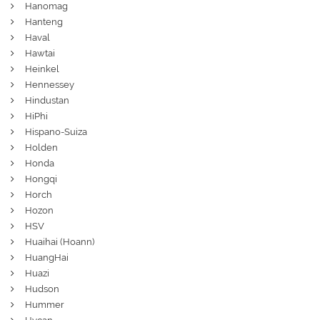
Hanomag
Hanteng
Haval
Hawtai
Heinkel
Hennessey
Hindustan
HiPhi
Hispano-Suiza
Holden
Honda
Hongqi
Horch
Hozon
HSV
Huaihai (Hoann)
HuangHai
Huazi
Hudson
Hummer