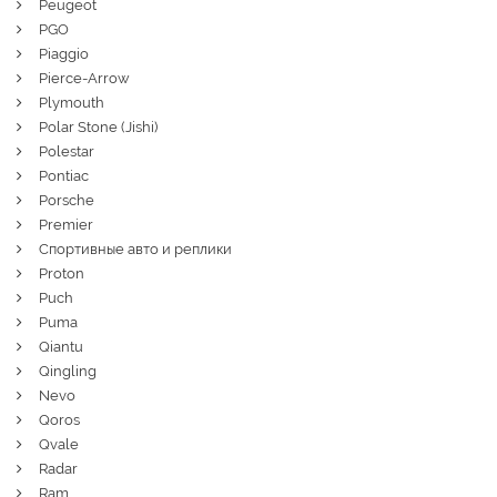
Peugeot
PGO
Piaggio
Pierce-Arrow
Plymouth
Polar Stone (Jishi)
Polestar
Pontiac
Porsche
Premier
Спортивные авто и реплики
Proton
Puch
Puma
Qiantu
Qingling
Nevo
Qoros
Qvale
Radar
Ram