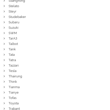
SsangYong
Stelato
Steyr
Studebaker
Subaru
Suzuki
SWM
ТагАЗ
Talbot
Tank
Tata
Tatra
Tazzari
Tesla
Thairung
Think
Tianma
Tianye
Tofas
Toyota
Trabant