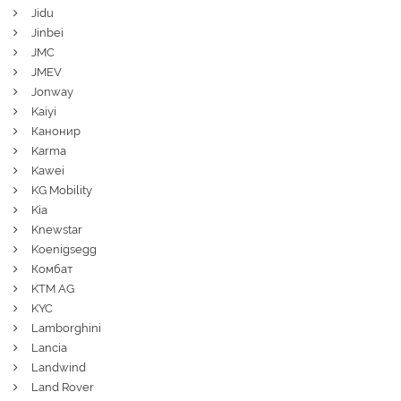
Jidu
Jinbei
JMC
JMEV
Jonway
Kaiyi
Канонир
Karma
Kawei
KG Mobility
Kia
Knewstar
Koenigsegg
Комбат
KTM AG
KYC
Lamborghini
Lancia
Landwind
Land Rover