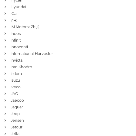
Hycan
Hyundai
iCar
Иж
IM Motors (Zhiji)
Ineos
Infiniti
Innocenti
International Harvester
Invicta
Iran Khodro
Isdera
Isuzu
Iveco
JAC
Jaecoo
Jaguar
Jeep
Jensen
Jetour
Jetta