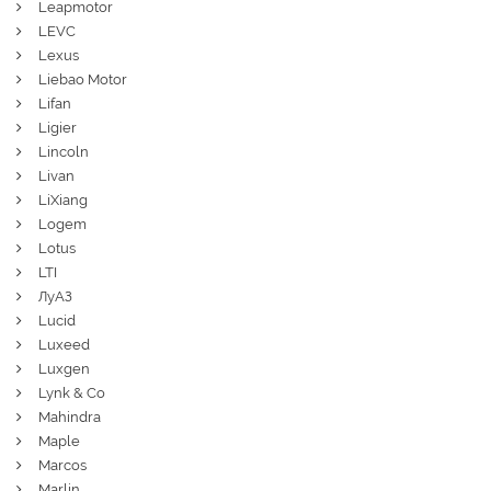
Leapmotor
LEVC
Lexus
Liebao Motor
Lifan
Ligier
Lincoln
Livan
LiXiang
Logem
Lotus
LTI
ЛуАЗ
Lucid
Luxeed
Luxgen
Lynk & Co
Mahindra
Maple
Marcos
Marlin