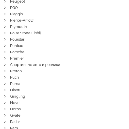
Peugeot
PGO
Piaggio
Pierce-Arrow
Plymouth
Polar Stone (Jishi)
Polestar
Pontiac
Porsche
Premier
Спортивные авто и реплики
Proton
Puch
Puma
Qiantu
Qingling
Nevo
Qoros
Qvale
Radar
Ram