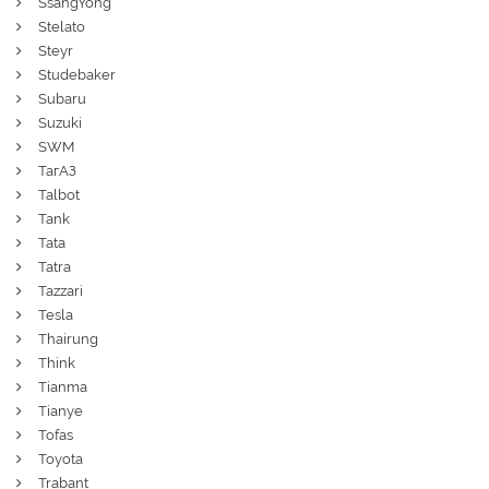
SsangYong
Stelato
Steyr
Studebaker
Subaru
Suzuki
SWM
ТагАЗ
Talbot
Tank
Tata
Tatra
Tazzari
Tesla
Thairung
Think
Tianma
Tianye
Tofas
Toyota
Trabant