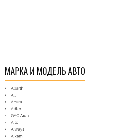
МАРКА И МОДЕЛЬ АВТО
Abarth
AC
Acura
Adler
GAC Aion
Aito
Aiways
Aixam