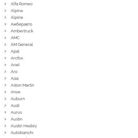
Alfa Romeo
Alpina
Alpine
Амберавто
Ambertruck
AMC
AM General
Apal
Arcfox
Ariel
Aro
Asia
Aston Martin
Атом
Auburn
Audi
Aurus
Austin
Austin Healey
Autobianchi