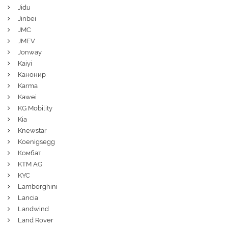
Jidu
Jinbei
JMC
JMEV
Jonway
Kaiyi
Канонир
Karma
Kawei
KG Mobility
Kia
Knewstar
Koenigsegg
Комбат
KTM AG
KYC
Lamborghini
Lancia
Landwind
Land Rover