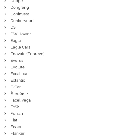
Dodge
Dongfeng
Doninvest
Donkervoort
DS
DW Hower
Eagle
Eagle Cars
Enovate (Enoreve)
Everus
Evolute
Excalibur
Exlantix
E-Car
Ё-мобиль
Facel Vega
FAW
Ferrari
Fiat
Fisker
Flanker