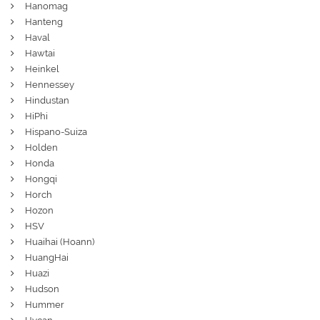
Hanomag
Hanteng
Haval
Hawtai
Heinkel
Hennessey
Hindustan
HiPhi
Hispano-Suiza
Holden
Honda
Hongqi
Horch
Hozon
HSV
Huaihai (Hoann)
HuangHai
Huazi
Hudson
Hummer