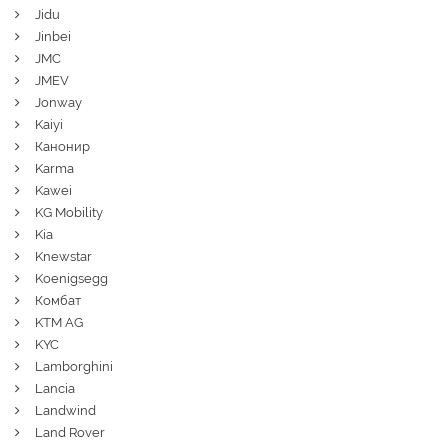
Jidu
Jinbei
JMC
JMEV
Jonway
Kaiyi
Канонир
Karma
Kawei
KG Mobility
Kia
Knewstar
Koenigsegg
Комбат
KTM AG
KYC
Lamborghini
Lancia
Landwind
Land Rover