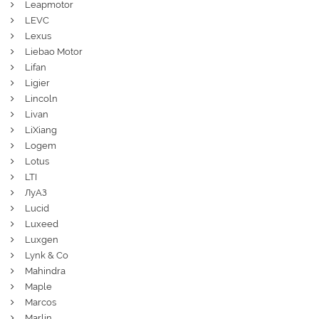
Leapmotor
LEVC
Lexus
Liebao Motor
Lifan
Ligier
Lincoln
Livan
LiXiang
Logem
Lotus
LTI
ЛуАЗ
Lucid
Luxeed
Luxgen
Lynk & Co
Mahindra
Maple
Marcos
Marlin