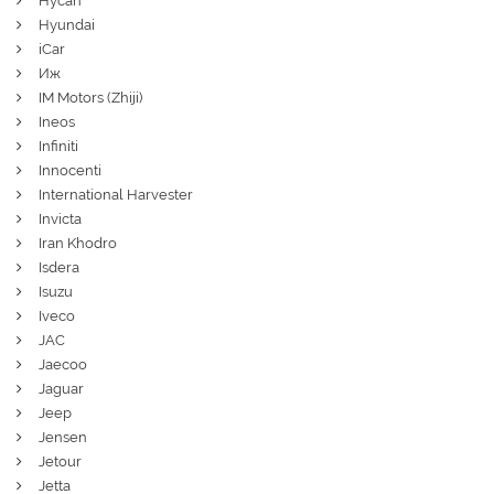
Hycan
Hyundai
iCar
Иж
IM Motors (Zhiji)
Ineos
Infiniti
Innocenti
International Harvester
Invicta
Iran Khodro
Isdera
Isuzu
Iveco
JAC
Jaecoo
Jaguar
Jeep
Jensen
Jetour
Jetta