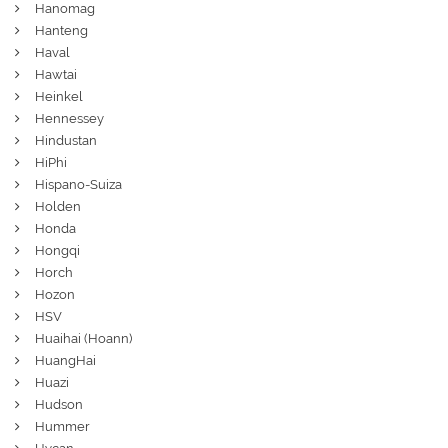
Hanomag
Hanteng
Haval
Hawtai
Heinkel
Hennessey
Hindustan
HiPhi
Hispano-Suiza
Holden
Honda
Hongqi
Horch
Hozon
HSV
Huaihai (Hoann)
HuangHai
Huazi
Hudson
Hummer