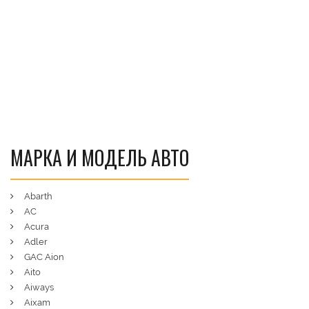
МАРКА И МОДЕЛЬ АВТО
Abarth
AC
Acura
Adler
GAC Aion
Aito
Aiways
Aixam