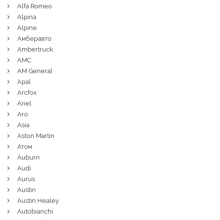
Alfa Romeo
Alpina
Alpine
Амберавто
Ambertruck
AMC
AM General
Apal
Arcfox
Ariel
Aro
Asia
Aston Martin
Атом
Auburn
Audi
Aurus
Austin
Austin Healey
Autobianchi