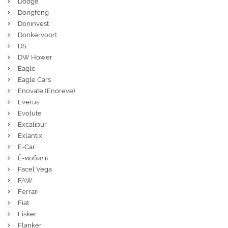
Dodge
Dongfeng
Doninvest
Donkervoort
DS
DW Hower
Eagle
Eagle Cars
Enovate (Enoreve)
Everus
Evolute
Excalibur
Exlantix
E-Car
Ё-мобиль
Facel Vega
FAW
Ferrari
Fiat
Fisker
Flanker