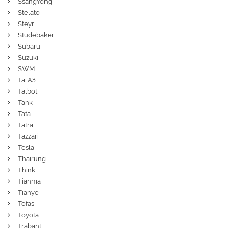
SsangYong
Stelato
Steyr
Studebaker
Subaru
Suzuki
SWM
ТагАЗ
Talbot
Tank
Tata
Tatra
Tazzari
Tesla
Thairung
Think
Tianma
Tianye
Tofas
Toyota
Trabant