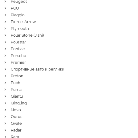
Peugeot
PGO
Piaggio
Pierce-Arrow
Plymouth
Polar Stone (Jishi)
Polestar
Pontiac
Porsche
Premier
Спортивные авто и реплики
Proton
Puch
Puma
Qiantu
Qingling
Nevo
Qoros
Qvale
Radar
Ram