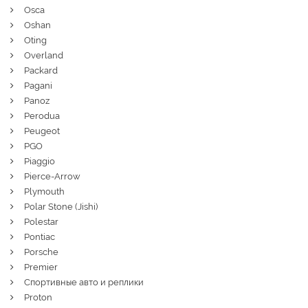
Osca
Oshan
Oting
Overland
Packard
Pagani
Panoz
Perodua
Peugeot
PGO
Piaggio
Pierce-Arrow
Plymouth
Polar Stone (Jishi)
Polestar
Pontiac
Porsche
Premier
Спортивные авто и реплики
Proton