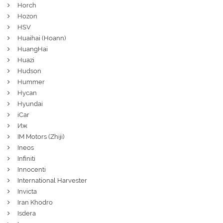
Horch
Hozon
HSV
Huaihai (Hoann)
HuangHai
Huazi
Hudson
Hummer
Hycan
Hyundai
iCar
Иж
IM Motors (Zhiji)
Ineos
Infiniti
Innocenti
International Harvester
Invicta
Iran Khodro
Isdera