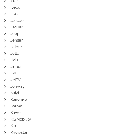
Isuzu
Iveco
JAC
Jaecoo
Jaguar
Jeep
Jensen
Jetour
Jetta
Jidu
Jinbei
JMC
JMEV
Jonway
Kaiyi
Канонир
Karma
Kawei
KG Mobility
Kia
Knewstar