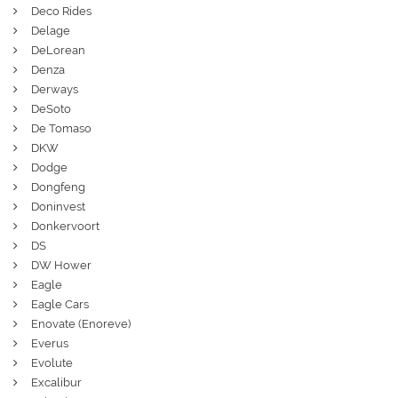
Deco Rides
Delage
DeLorean
Denza
Derways
DeSoto
De Tomaso
DKW
Dodge
Dongfeng
Doninvest
Donkervoort
DS
DW Hower
Eagle
Eagle Cars
Enovate (Enoreve)
Everus
Evolute
Excalibur