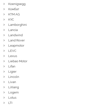
Koenigsegg
Комбат
KTM AG
KYC
Lamborghini
Lancia
Landwind
Land Rover
Leapmotor
LEVC
Lexus
Liebao Motor
Lifan
Ligier
Lincoln
Livan
LiXiang
Logem
Lotus
LTI