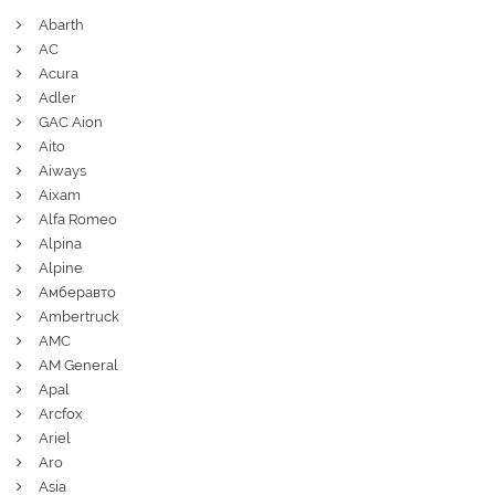
Abarth
AC
Acura
Adler
GAC Aion
Aito
Aiways
Aixam
Alfa Romeo
Alpina
Alpine
Амберавто
Ambertruck
AMC
AM General
Apal
Arcfox
Ariel
Aro
Asia