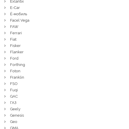
Exlantix
E-Car
Ё-мобиль
Facel Vega
FAW
Ferrari
Fiat
Fisker
Flanker
Ford
Forthing
Foton
Franklin
FSO
Fuqi
GAC
ГАЗ
Geely
Genesis
Geo
GMA