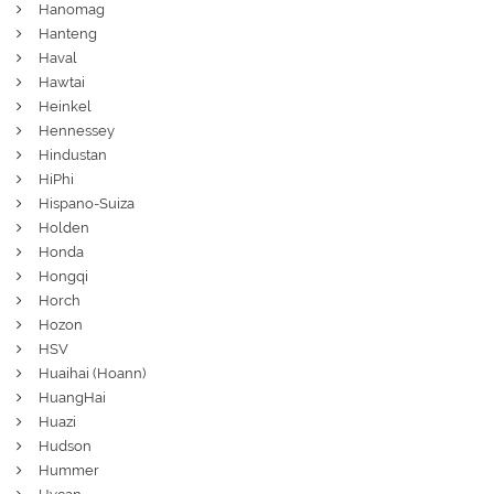
Hanomag
Hanteng
Haval
Hawtai
Heinkel
Hennessey
Hindustan
HiPhi
Hispano-Suiza
Holden
Honda
Hongqi
Horch
Hozon
HSV
Huaihai (Hoann)
HuangHai
Huazi
Hudson
Hummer