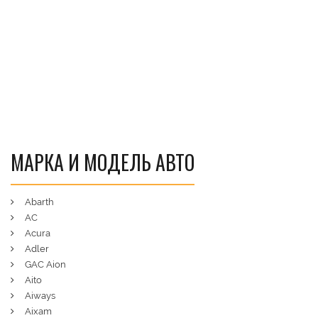
МАРКА И МОДЕЛЬ АВТО
Abarth
AC
Acura
Adler
GAC Aion
Aito
Aiways
Aixam