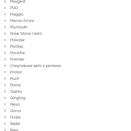
Peugeot
PGO
Piaggio
Pierce-Arrow
Plymouth
Polar Stone (Jishi)
Polestar
Pontiac
Porsche
Premier
Спортивные авто и реплики
Proton
Puch
Puma
Qiantu
Qingling
Nevo
Qoros
Qvale
Radar
Ram