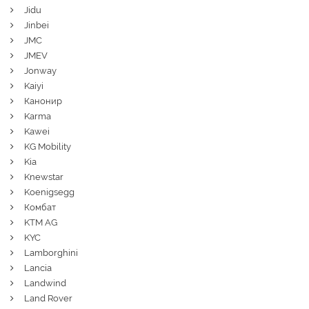
Jidu
Jinbei
JMC
JMEV
Jonway
Kaiyi
Канонир
Karma
Kawei
KG Mobility
Kia
Knewstar
Koenigsegg
Комбат
KTM AG
KYC
Lamborghini
Lancia
Landwind
Land Rover