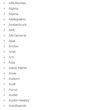
Alfa Romeo
Alpina
Alpine
Амберавто
Ambertruck
AMC
AM General
Apal
Arcfox
Ariel
Aro
Asia
Aston Martin
Атом
Auburn
Audi
Aurus
Austin
Austin Healey
Autobianchi