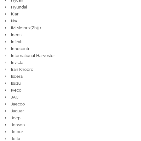
Hycan
Hyundai
iCar
Иж
IM Motors (Zhiji)
Ineos
Infiniti
Innocenti
International Harvester
Invicta
Iran Khodro
Isdera
Isuzu
Iveco
JAC
Jaecoo
Jaguar
Jeep
Jensen
Jetour
Jetta