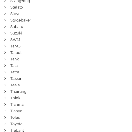
SsangYong
Stelato
Steyr
Studebaker
Subaru
Suzuki
SWM
ТагАЗ
Talbot
Tank
Tata
Tatra
Tazzari
Tesla
Thairung
Think
Tianma
Tianye
Tofas
Toyota
Trabant