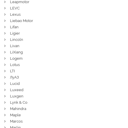
Leapmotor
LEVC
Lexus
Liebao Motor
Lifan
Ligier
Lincoln
Livan
LiXiang
Logem
Lotus
LTI
ЛуАЗ
Lucid
Luxeed
Luxgen
Lynk & Co
Mahindra
Maple
Marcos
Marlin