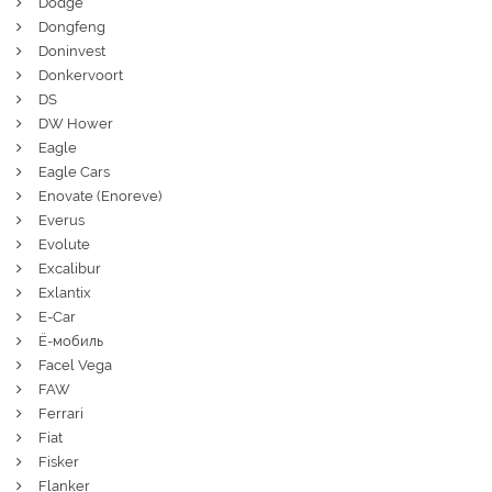
Dodge
Dongfeng
Doninvest
Donkervoort
DS
DW Hower
Eagle
Eagle Cars
Enovate (Enoreve)
Everus
Evolute
Excalibur
Exlantix
E-Car
Ё-мобиль
Facel Vega
FAW
Ferrari
Fiat
Fisker
Flanker