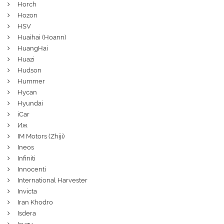
Horch
Hozon
HSV
Huaihai (Hoann)
HuangHai
Huazi
Hudson
Hummer
Hycan
Hyundai
iCar
Иж
IM Motors (Zhiji)
Ineos
Infiniti
Innocenti
International Harvester
Invicta
Iran Khodro
Isdera