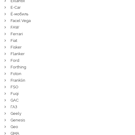
Exlantix
E-Car
Ё-мобиль
Facel Vega
FAW
Ferrari
Fiat
Fisker
Flanker
Ford
Forthing
Foton
Franklin
FSO
Fuqi
GAC
ГАЗ
Geely
Genesis
Geo
GMA