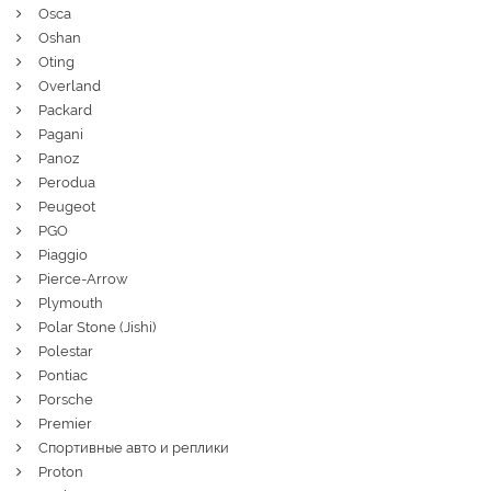
Osca
Oshan
Oting
Overland
Packard
Pagani
Panoz
Perodua
Peugeot
PGO
Piaggio
Pierce-Arrow
Plymouth
Polar Stone (Jishi)
Polestar
Pontiac
Porsche
Premier
Спортивные авто и реплики
Proton