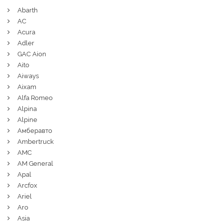
Abarth
AC
Acura
Adler
GAC Aion
Aito
Aiways
Aixam
Alfa Romeo
Alpina
Alpine
Амберавто
Ambertruck
AMC
AM General
Apal
Arcfox
Ariel
Aro
Asia