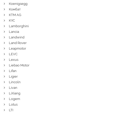
Koenigsegg
Комбат
KTM AG
KYC
Lamborghini
Lancia
Landwind
Land Rover
Leapmotor
LEVC
Lexus
Liebao Motor
Lifan
Ligier
Lincoln
Livan
LiXiang
Logem
Lotus
LTI