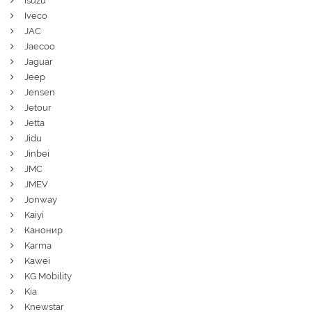
Isuzu
Iveco
JAC
Jaecoo
Jaguar
Jeep
Jensen
Jetour
Jetta
Jidu
Jinbei
JMC
JMEV
Jonway
Kaiyi
Канонир
Karma
Kawei
KG Mobility
Kia
Knewstar