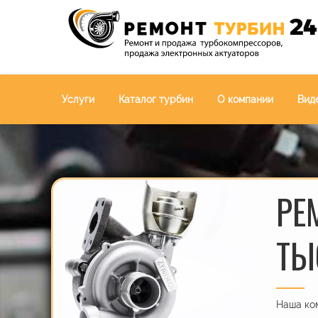
Услуги
Каталог турбин
О компании
Вид
РЕ
ТЫ
Наша ком