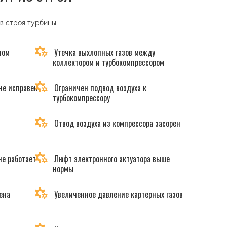
из строя турбины
ном
Утечка выхлопных газов между
коллектором и турбокомпрессором
не исправен
Ограничен подвод воздуха к
турбокомпрессору
Отвод воздуха из компрессора засорен
не работает
Люфт электронного актуатора выше
нормы
ена
Увеличенное давление картерных газов