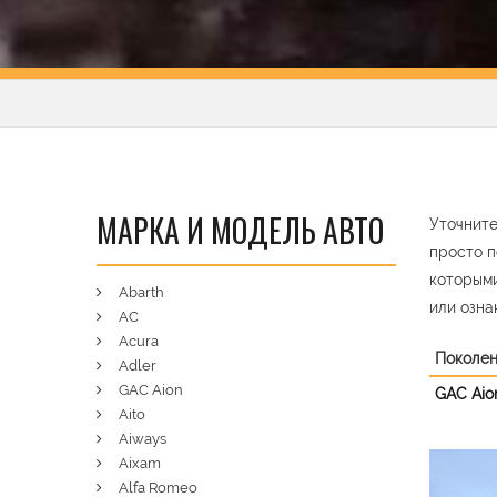
МАРКА И МОДЕЛЬ АВТО
Уточните
просто п
которыми
Abarth
или озна
AC
Acura
Поколе
Adler
GAC Aion
GAC Aio
Aito
Aiways
Aixam
Pre
Alfa Romeo