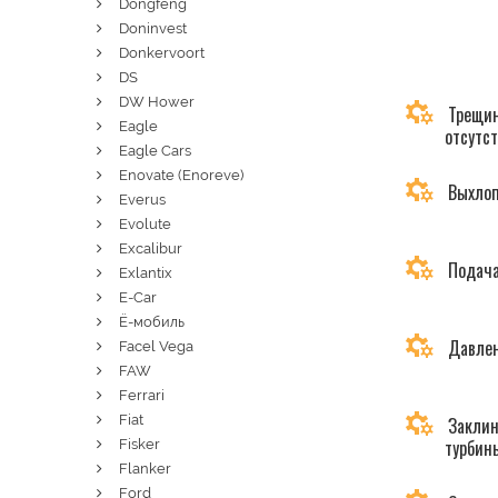
Dongfeng
Doninvest
Donkervoort
DS
DW Hower
Трещин
Eagle
отсутс
Eagle Cars
Enovate (Enoreve)
Выхлоп
Everus
Evolute
Excalibur
Подача
Exlantix
E-Car
Ё-мобиль
Давлен
Facel Vega
FAW
Ferrari
Fiat
Заклин
турбин
Fisker
Flanker
Ford