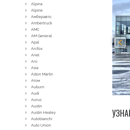
Alpina
Alpine
Амберавто
Ambertruck
AMC
AM General
Apal
Arcfox
Ariel
Aro
Asia
Aston Martin
Атом
Auburn
Audi
Aurus
Austin
УЗНА
Austin Healey
Autobianchi
Auto Union