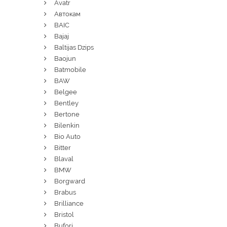
Avatr
Автокам
BAIC
Bajaj
Baltijas Dzips
Baojun
Batmobile
BAW
Belgee
Bentley
Bertone
Bilenkin
Bio Auto
Bitter
Blaval
BMW
Borgward
Brabus
Brilliance
Bristol
Bufori