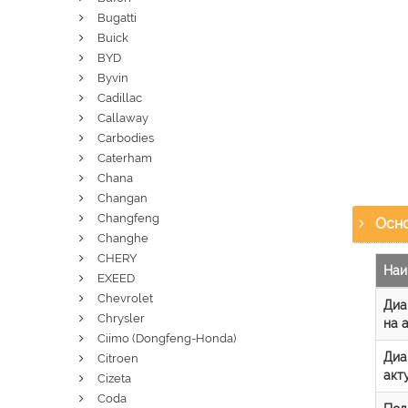
Bugatti
Buick
BYD
Byvin
Cadillac
Callaway
Carbodies
Caterham
Chana
Changan
Changfeng
Осно
Changhe
CHERY
Наи
EXEED
Chevrolet
Диа
Chrysler
на 
Ciimo (Dongfeng-Honda)
Диа
Citroen
акт
Cizeta
Coda