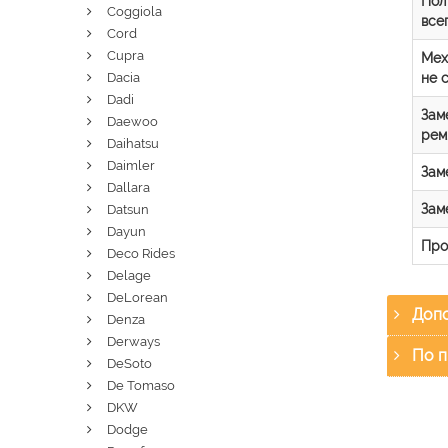
Пол
Coggiola
все
Cord
Cupra
Мех
не 
Dacia
Dadi
Зам
Daewoo
рем
Daihatsu
Daimler
Зам
Dallara
Зам
Datsun
Dayun
Про
Deco Rides
Delage
DeLorean
Допо
Denza
Derways
По п
DeSoto
De Tomaso
DKW
Dodge