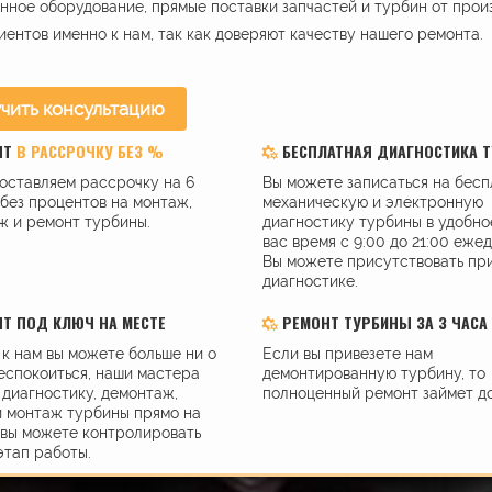
ное оборудование, прямые поставки запчастей и турбин от прои
иентов именно к нам, так как доверяют качеству нашего ремонта.
чить консультацию
НТ
В РАССРОЧКУ БЕЗ %
БЕСПЛАТНАЯ ДИАГНОСТИКА 
оставляем рассрочку на 6
Вы можете записаться на бес
без процентов на монтаж,
механическую и электронную
ж и ремонт турбины.
диагностику турбины в удобно
вас время с 9:00 до 21:00 еже
Вы можете присутствовать пр
диагностике.
Т ПОД КЛЮЧ НА МЕСТЕ
РЕМОНТ ТУРБИНЫ ЗА 3 ЧАСА
к нам вы можете больше ни о
Если вы привезете нам
еспокоиться, наши мастера
демонтированную турбину, то
диагностику, демонтаж,
полноценный ремонт займет до
и монтаж турбины прямо на
 вы можете контролировать
этап работы.