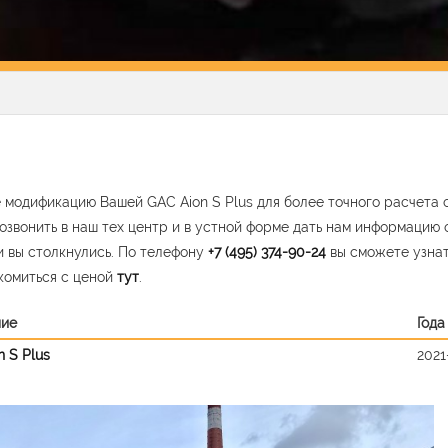
 модификацию Вашей GAC Aion S Plus для более точного расчета 
озвонить в наш тех центр и в устной форме дать нам информацию 
 вы столкнулись. По телефону
+7 (495) 374-90-24
вы сможете узна
комиться с ценой
тут
.
ние
Года
n S Plus
2021
vious
Nex